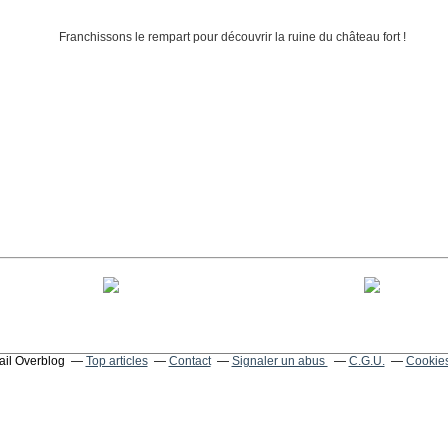
tail Overblog
Top articles
Contact
Signaler un abus
C.G.U.
Cookies