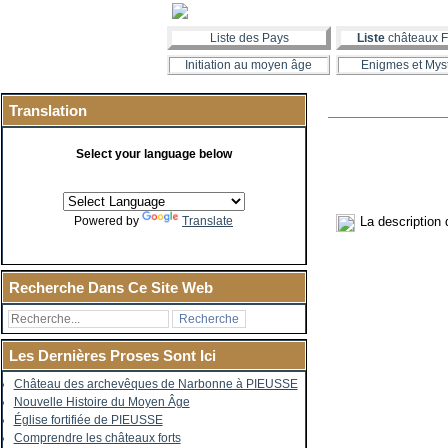
Liste des Pays
Liste
châteaux F
Initiation au moyen âge
Enigmes et Mys
Translation
Select your language below
La description
Powered by
Translate
Recherche Dans Ce Site Web
Les Dernières Proses Sont Ici
Château des archevêques de Narbonne à PIEUSSE
Nouvelle Histoire du Moyen Âge
Église fortifiée de PIEUSSE
Comprendre les châteaux forts