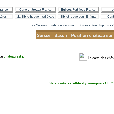
rance
Carte
châteaux
France
Eglises
Fortifiées France
L
tères
Ma Bibliothèque médiévale
Bibliothèque pour Enfants
Cont
<< Suisse - Tourbillon - Position...
Suisse - Saint Triphon - Po
Suisse - Saxon - Position château sur
 du
château est ici
La carte des châ
Vers carte satellite dynamique - CLIC