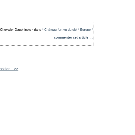
e Chevalier Dauphinois
-
dans
* Château fort vu du ciel * Europe *
commenter cet article
…
sition... >>