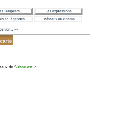
es Templiers
Les expressions
es et Légendes
Châteaux au cinéma
sition... >>
 carte
teaux de
Suisse est ici