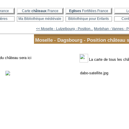
rance
Carte
châteaux
France
Eglises
Fortifiées France
L
tères
Ma Bibliothèque médiévale
Bibliothèque pour Enfants
Cont
<< Moselle - Lutzelbourg - Position...
Morbihan - Vannes - Po
Moselle - Dagsbourg - Position château s
 du château sera ici
La carte de tous les c