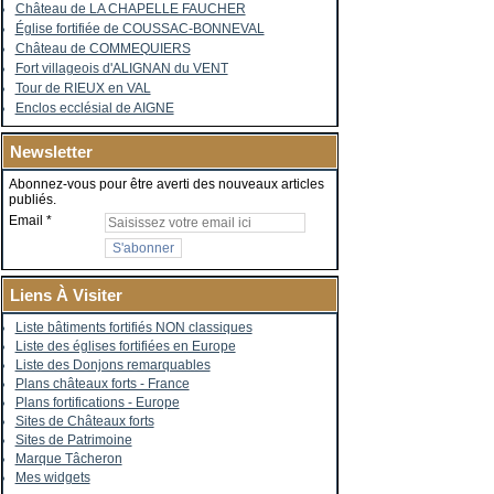
Château de LA CHAPELLE FAUCHER
Église fortifiée de COUSSAC-BONNEVAL
Château de COMMEQUIERS
Fort villageois d'ALIGNAN du VENT
Tour de RIEUX en VAL
Enclos ecclésial de AIGNE
Newsletter
Abonnez-vous pour être averti des nouveaux articles
publiés.
Email
Liens À Visiter
Liste bâtiments fortifiés NON classiques
Liste des églises fortifiées en Europe
Liste des Donjons remarquables
Plans châteaux forts - France
Plans fortifications - Europe
Sites de Châteaux forts
Sites de Patrimoine
Marque Tâcheron
Mes widgets