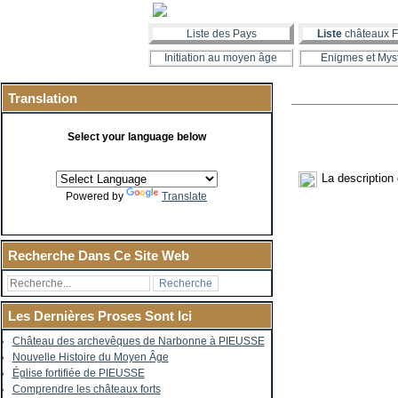
Liste des Pays
Liste
châteaux F
Initiation au moyen âge
Enigmes et Mys
Translation
Select your language below
La description
Powered by
Translate
Recherche Dans Ce Site Web
Les Dernières Proses Sont Ici
Château des archevêques de Narbonne à PIEUSSE
Nouvelle Histoire du Moyen Âge
Église fortifiée de PIEUSSE
Comprendre les châteaux forts