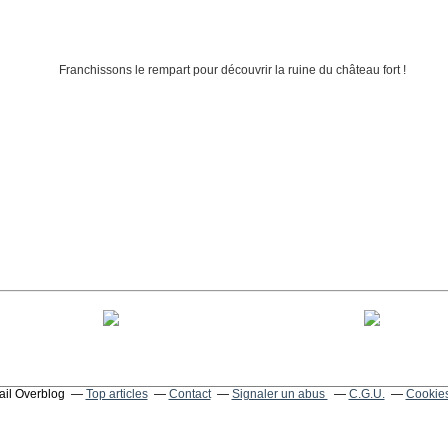
tail Overblog
Top articles
Contact
Signaler un abus
C.G.U.
Cookies