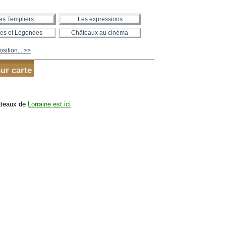
es Templiers
Les expressions
es et Légendes
Châteaux au cinéma
sition... >>
ur carte
hâteaux de
Lorraine est ici