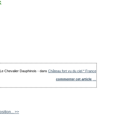
c
: Le Chevalier Dauphinois
-
dans
Château fort vu du ciel * France
commenter cet article
…
sition... >>