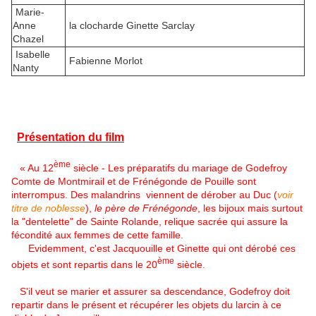
Marie-
Anne
la clocharde Ginette Sarclay
Chazel
Isabelle
Fabienne Morlot
Nanty
Présentation du film
ème
« Au 12
siècle - Les préparatifs du mariage de Godefroy
Comte de Montmirail et de Frénégonde de Pouille
sont
interrompus
. Des malandrins viennent de dérober au Duc (
voir
titre de noblesse
),
le père de Frénégonde
, les bijoux mais surtout
la "dentelette" de Sainte Rolande, relique sacrée qui assure la
fécondité aux femmes de cette famille.
Evidemment, c'est Jacquouille et Ginette qui ont dérobé ces
ème
objets et sont repartis dans le 20
siècle.
S'il veut se marier et assurer sa descendance,
Godefroy
doit
repartir dans le présent et récupérer les objets du larcin à ce