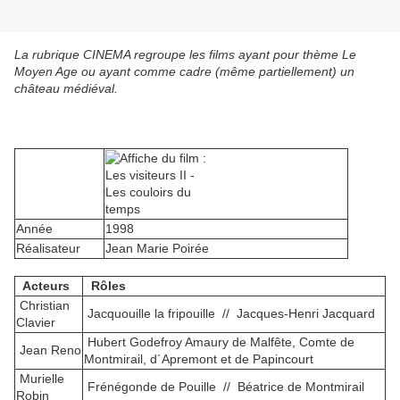
La rubrique CINEMA regroupe les films ayant pour thème Le
Moyen Age ou ayant comme cadre (même partiellement) un
château médiéval.
Année
1998
Réalisateur
Jean Marie Poirée
Acteurs
Rôles
Christian
Jacquouille la fripouille // Jacques-Henri Jacquard
Clavier
Hubert Godefroy Amaury de Malfête, Comte de
Jean Reno
Montmirail, d´Apremont et de Papincourt
Murielle
Frénégonde de Pouille // Béatrice de Montmirail
Robin