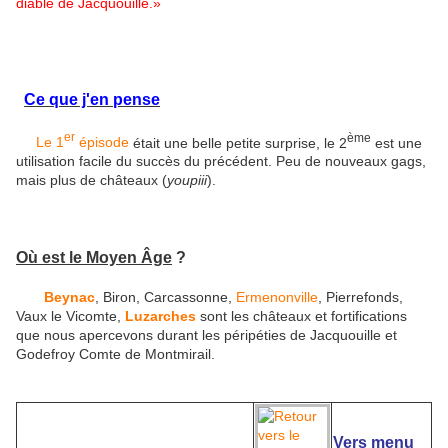
diable de Jacquouille
.»
Ce que j'en pense
er
ème
Le 1
épisode
était une belle petite surprise, le 2
est une
utilisation facile du succès du précédent. Peu de nouveaux gags,
mais plus de châteaux (
youpiii
).
Où est le Moyen Âge
?
Beynac
, Biron, Carcassonne,
Ermenonville
, Pierrefonds,
Vaux le Vicomte,
Luzarches
sont les châteaux et fortifications
que nous apercevons durant les péripéties de Jacquouille et
Godefroy Comte de Montmirail.
Vers menu