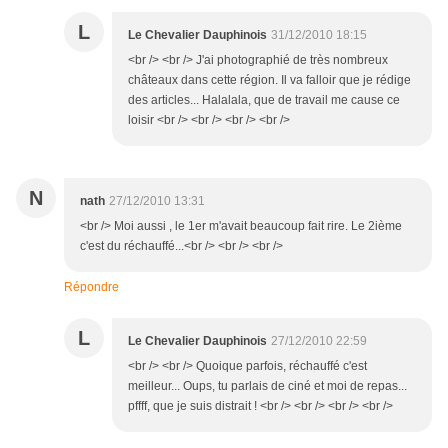
L
Le Chevalier Dauphinois
31/12/2010 18:15
<br /> <br /> J'ai photographié de très nombreux
châteaux dans cette région. Il va falloir que je rédige
des articles... Halalala, que de travail me cause ce
loisir <br /> <br /> <br /> <br />
N
nath
27/12/2010 13:31
<br /> Moi aussi , le 1er m'avait beaucoup fait rire. Le 2ième
c'est du réchauffé...<br /> <br /> <br />
Répondre
L
Le Chevalier Dauphinois
27/12/2010 22:59
<br /> <br /> Quoique parfois, réchauffé c'est
meilleur... Oups, tu parlais de ciné et moi de repas...
pffff, que je suis distrait ! <br /> <br /> <br /> <br />