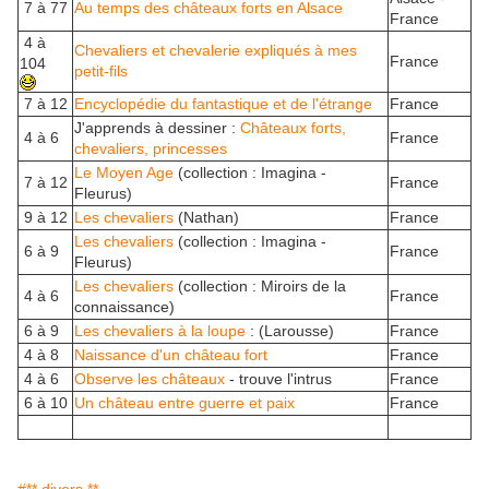
7 à 77
Au temps des châteaux forts en Alsace
France
4 à
Chevaliers et chevalerie expliqués à mes
France
104
petit-fils
7 à 12
Encyclopédie du fantastique et de l'étrange
France
J'apprends à dessiner :
Châteaux forts,
4 à 6
France
chevaliers, princesses
Le Moyen Age
(collection : Imagina -
7 à 12
France
Fleurus)
9 à 12
Les chevaliers
(Nathan)
France
Les chevaliers
(collection : Imagina -
6 à 9
France
Fleurus)
Les chevaliers
(collection : Miroirs de la
4 à 6
France
connaissance)
6 à 9
Les chevaliers à la loupe
: (Larousse)
France
4 à 8
Naissance d'un château fort
France
4 à 6
Observe les châteaux
- trouve l'intrus
France
6 à 10
Un château entre guerre et paix
France