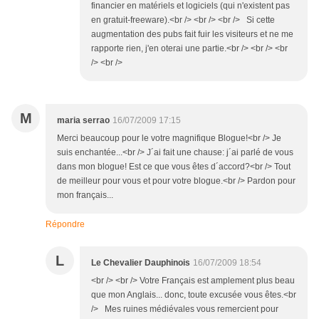
financier en matériels et logiciels (qui n'existent pas
en gratuit-freeware).<br /> <br /> <br /> Si cette
augmentation des pubs fait fuir les visiteurs et ne me
rapporte rien, j'en oterai une partie.<br /> <br /> <br
/> <br />
M
maria serrao
16/07/2009 17:15
Merci beaucoup pour le votre magnifique Blogue!<br /> Je
suis enchantée...<br /> J´ai fait une chause: j´ai parlé de vous
dans mon blogue! Est ce que vous êtes d´accord?<br /> Tout
de meilleur pour vous et pour votre blogue.<br /> Pardon pour
mon français...
Répondre
L
Le Chevalier Dauphinois
16/07/2009 18:54
<br /> <br /> Votre Français est amplement plus beau
que mon Anglais... donc, toute excusée vous êtes.<br
/> Mes ruines médiévales vous remercient pour