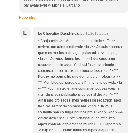
par avance<br /> Michèle Gargano
Répondre
L
Le Chevalier Dauphinois
26/11/2019 20:53
* Bonjour<br /> * Voila une belle initiative : Faire
revivre une ruine médiévale.<br /> * Je suis heureux
que mes modestes images puissent servir ce projet.
<br /> * Je vous donne les liens ci-dessous pour
récupérer les images. Ceci est facile, un simple
copier/coller ou mieux, un cliquer/glisser.<br /> ***
Puis je me permettre une demande en retour.<br />
*** Mon blog est perdu dans l'immensité du web. <br
/> *** Pour mieux le faire connaitre, pouvez vous le
citer dans vos publications ou vos slides.<br /> ***
Ainsi mes croisades, mes heures de rédaction, mes
lectures seront récompensées.<br /> * Je vous
souhaite bon courage pour ce projet.<br /> .<br /> -->
Article descriptif --> http://chateauruine.fr/hautes-
alpes-chateau-aspremont.html<br /> --> Diaporama -
-> http://chateauruine.fr/hautes-alpes-diaporama-