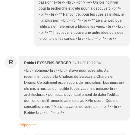
passionné<br /> <br /> <br /> ---> Un loisir d'hiver
pour la recherche et d'été pour la découvert. <br />
<br /> <br /> ** Par contre, pour les vues satellites, je
n'ai plus rien. <br /> <br /> <br /> ** Le site web que
j'utilisais en référence a bloqué les vues. <br /> <br />
<br /> ** Il faut que je trouve une autre idée puis que
je complète les cartes. <br /> <br /> <br /> <br />
R
Robin LEYSSENS-BERGER
24/11/2010 12:34
<br /> Bonjour,<br /> <br /> Bravo pour votre site. J'ai
récemment acquis la Château de Salettes à Charols en
Drôme. Ce bâtiment est en cours de rénovation. Les murs ont
été mis à nus, ce qui facilite l'obesrvations d'indices<br />
architecturaux permettant éventuellement de dater l'édifice
dont on dit qu'il remonte au moins au XVIe siécle. Que me
conseillez-vous ? Merci d'avance de votre aide.<br /> <br />
Robin<br /> <br /> <br />
Répondre