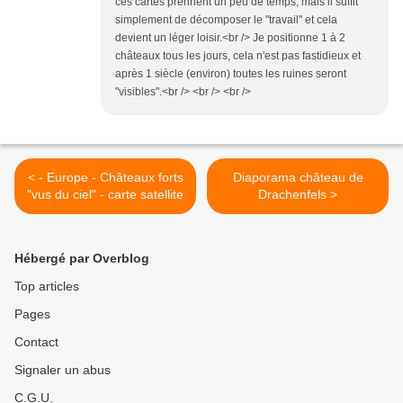
ces cartes prennent un peu de temps, mais il suffit
simplement de décomposer le "travail" et cela
devient un léger loisir.<br /> Je positionne 1 à 2
châteaux tous les jours, cela n'est pas fastidieux et
après 1 siècle (environ) toutes les ruines seront
"visibles".<br /> <br /> <br />
< - Europe - Châteaux forts
Diaporama château de
"vus du ciel" - carte satellite
Drachenfels >
Hébergé par Overblog
Top articles
Pages
Contact
Signaler un abus
C.G.U.