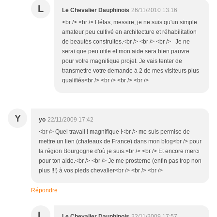
L
Le Chevalier Dauphinois
26/11/2010 13:16
<br /> <br /> Hélas, messire, je ne suis qu'un simple
amateur peu cultivé en architecture et réhabilitation
de beautés construites.<br /> <br /> <br /> Je ne
serai que peu utile et mon aide sera bien pauvre
pour votre magnifique projet. Je vais tenter de
transmettre votre demande à 2 de mes visiteurs plus
qualifiés<br /> <br /> <br /> <br />
Y
yo
22/11/2009 17:42
<br /> Quel travail ! magnifique !<br /> me suis permise de
mettre un lien (chateaux de France) dans mon blog<br /> pour
la région Bourgogne d'où je suis.<br /> <br /> Et encore merci
pour ton aide.<br /> <br /> Je me prosterne (enfin pas trop non
plus !!!) à vos pieds chevalier<br /> <br /> <br />
Répondre
L
Le Chevalier Dauphinois
22/11/2009 17:57