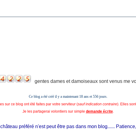
gentes dames et damoiseaux sont venus me voir
Ce blog a été créé il y a maintenant 18 ans et
556 jours.
s sur ce blog ont été faites par votre serviteur (
sauf indication contraire
). Elles so
Je les partagerai volontiers sur simple
demande écrite
.
âteau préféré n'est peut être pas dans mon blog...... Patience, il e