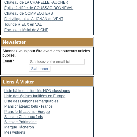
Château de LA CHAPELLE FAUCHER
Église fortifiée de COUSSAC-BONNEVAL
Château de COMMEQUIERS
Fort villageois d'ALIGNAN du VENT
Tour de RIEUX en VAL
Enclos ecclésial de AIGNE
Newsletter
Abonnez-vous pour être averti des nouveaux articles
publiés.
Email
Liens À Visiter
Liste bâtiments fortifiés NON classiques
Liste des églises fortifiées en Europe
Liste des Donjons remarquables
Plans châteaux forts - France
Plans fortifications - Europe
Sites de Châteaux forts
Sites de Patrimoine
Marque Tâcheron
Mes widgets