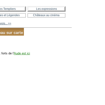
es Templiers
Les expressions
es et Légendes
Châteaux au cinéma
ois... >>
eau sur carte
forts de l'
Aude est ici