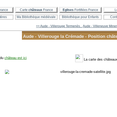
rance
Carte
châteaux
France
Eglises
Fortifiées France
L
tères
Ma Bibliothèque médiévale
Bibliothèque pour Enfants
Cont
<< Aude - Villerouge Termenès...
Aude - Villeneuve Minerv
Aude - Villerouge la Crémade - Position chât
 du
château est ici
La carte des châteaux 