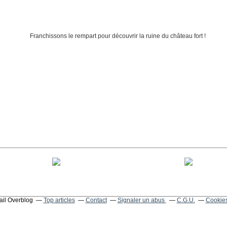
tail Overblog
Top articles
Contact
Signaler un abus
C.G.U.
Cookies