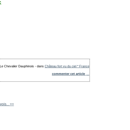
c
: Le Chevalier Dauphinois
-
dans
Château fort vu du ciel * France
commenter cet article
…
ois... >>