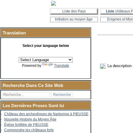
Liste des Pays
Liste
châteaux F
Initiation au moyen âge
Enigmes et Mys
Translation
Select your language below
La description
Powered by
Translate
Recherche Dans Ce Site Web
Les Dernières Proses Sont Ici
Château des archevêques de Narbonne à PIEUSSE
Nouvelle Histoire du Moyen Âge
Église fortifiée de PIEUSSE
Comprendre les châteaux forts