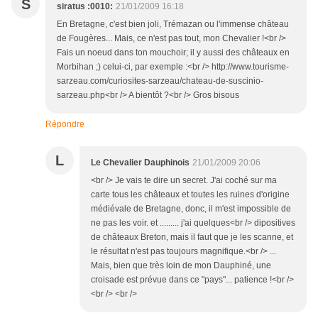
S
siratus :0010:
21/01/2009 16:18
En Bretagne, c'est bien joli, Trémazan ou l'immense château
de Fougères... Mais, ce n'est pas tout, mon Chevalier !<br />
Fais un noeud dans ton mouchoir; il y aussi des châteaux en
Morbihan ;) celui-ci, par exemple :<br /> http://www.tourisme-
sarzeau.com/curiosites-sarzeau/chateau-de-suscinio-
sarzeau.php<br /> A bientôt ?<br /> Gros bisous
Répondre
L
Le Chevalier Dauphinois
21/01/2009 20:06
<br /> Je vais te dire un secret. J'ai coché sur ma
carte tous les châteaux et toutes les ruines d'origine
médiévale de Bretagne, donc, il m'est impossible de
ne pas les voir. et ......... j'ai quelques<br /> dipositives
de châteaux Breton, mais il faut que je les scanne, et
le résultat n'est pas toujours magnifique.<br /> ...
Mais, bien que très loin de mon Dauphiné, une
croisade est prévue dans ce "pays"... patience !<br />
<br /> <br />