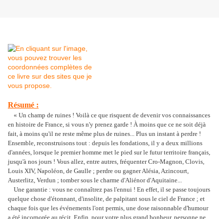
Résumé :
«
Un champ de ruines ! Voilà ce que risquent de devenir vos connaissances
en histoire de France, si vous n'y prenez garde ! À moins que ce ne soit déjà
fait, à moins qu'il ne reste même plus de ruines... Plus un instant à perdre !
Ensemble, reconstruisons tout : depuis les fondations, il y a deux millions
d'années, lorsque le premier homme met le pied sur le futur territoire français,
jusqu'à nos jours ! Vous allez, entre autres, fréquenter Cro-Magnon, Clovis,
Louis XIV, Napoléon, de Gaulle ; perdre ou gagner Alésia, Azincourt,
Austerlitz, Verdun ; tomber sous le charme d'Aliénor d'Aquitaine...
Une garantie : vous ne connaîtrez pas l'ennui ! En effet, il se passe toujours
quelque chose d'étonnant, d'insolite, de palpitant sous le ciel de France ; et
chaque fois que les événements l'ont permis, une dose raisonnable d'humour
a été incorporée au récit. Enfin, pour votre plus grand bonheur, personne ne