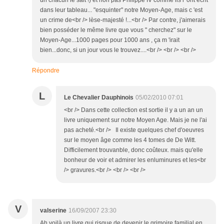
un chacun le sait !) et non pas Philippe IV comme ils l' ont écrit
dans leur tableau... "esquinter" notre Moyen-Age, mais c 'est
un crime de<br /> lèse-majesté !...<br /> Par contre, j'aimerais
bien posséder le même livre que vous " cherchez" sur le
Moyen-Age...1000 pages pour 1000 ans , ça m 'irait
bien...donc, si un jour vous le trouvez....<br /> <br /> <br />
Répondre
L
Le Chevalier Dauphinois
05/02/2010 07:01
<br /> Dans cette collection est sortie il y a un an un
livre uniquement sur notre Moyen Age. Mais je ne l'ai
pas acheté.<br /> Il existe quelques chef d'oeuvres
sur le moyen âge comme les 4 tomes de De Witt.
Difficilement trouvanble, donc coûteux. mais qu'elle
bonheur de voir et admirer les enluminures et les<br
/> gravures.<br /> <br /> <br />
V
valserine
16/09/2007 23:30
Ah voilà un livre qui risque de devenir le grimoire familial en