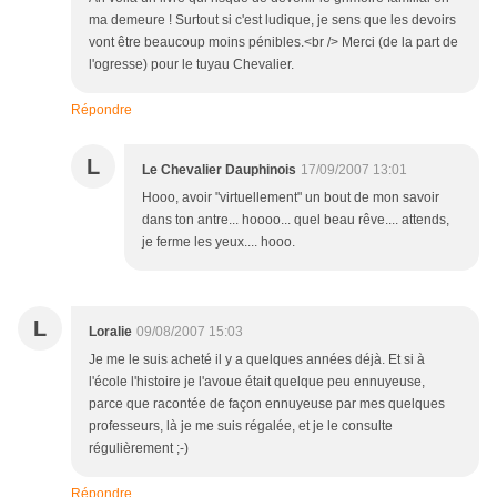
ma demeure ! Surtout si c'est ludique, je sens que les devoirs
vont être beaucoup moins pénibles.<br /> Merci (de la part de
l'ogresse) pour le tuyau Chevalier.
Répondre
L
Le Chevalier Dauphinois
17/09/2007 13:01
Hooo, avoir "virtuellement" un bout de mon savoir
dans ton antre... hoooo... quel beau rêve.... attends,
je ferme les yeux.... hooo.
L
Loralie
09/08/2007 15:03
Je me le suis acheté il y a quelques années déjà. Et si à
l'école l'histoire je l'avoue était quelque peu ennuyeuse,
parce que racontée de façon ennuyeuse par mes quelques
professeurs, là je me suis régalée, et je le consulte
régulièrement ;-)
Répondre