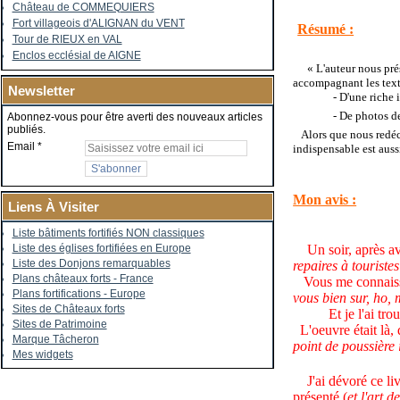
Château de COMMEQUIERS
Fort villageois d'ALIGNAN du VENT
Résumé :
Tour de RIEUX en VAL
Enclos ecclésial de AIGNE
«
L'auteur nous pré
accompagnant les text
Newsletter
- D'une riche
- De photos de
Abonnez-vous pour être averti des nouveaux articles
publiés.
Alors que nous redéco
Email
indispensable est auss
Mon avis :
Liens À Visiter
Liste bâtiments fortifiés NON classiques
Un soir, après av
Liste des églises fortifiées en Europe
Liste des Donjons remarquables
repaires à touriste
Plans châteaux forts - France
Vous me connaissez 
Plans fortifications - Europe
vous bien sur, ho,
Sites de Châteaux forts
Et je l'ai tro
Sites de Patrimoine
L'oeuvre était là, 
Marque Tâcheron
point de poussière i
Mes widgets
J'ai dévoré ce livr
présenté (
et l'art d