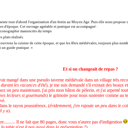
sente tout d'abord l'organisation d'un festin au Moyen Age. Puis elle nous propose 
es d'époque. Cet ouvrage agréable et pratique est accompagné :
 iconographie manuscrits du temps
s plats réalisés.
uvrons la cuisine de cette époque, et que les fêtes médiévales, toujours plus nom
i un guide pratique
.
»
Et si on changeait de repas ?
oir mangé dans une pseudo taverne médiévale dans un village très recon
s durant les vacances d'été
), je me suis demandé s'il existait des beaux e
un peu maintenant, j'ai pris mon bâton de pèlerin, et j'ai arpenté toute
 mes lecteurs si gourmands
) le grimoire pour nous sustenter comme au t
uvé.
dans le rayon poussiéreux. (
évidemment, j'en rajoute un peu dans le cot
l y a
).
e.......... Il ne fait que 80 pages, donc vous n'aurez pas d'indigestion
e la table n'est il pas aussi dans la présentation ?
).