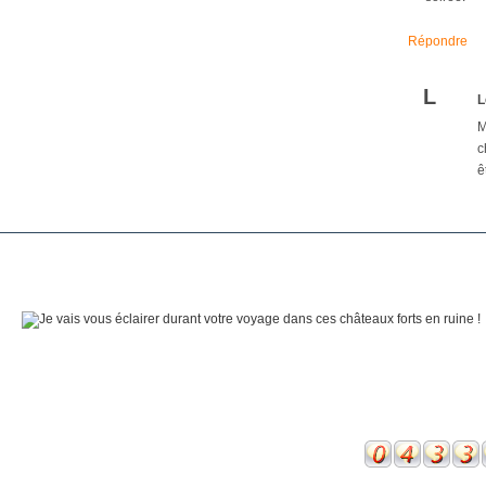
Répondre
L
L
M
c
ê