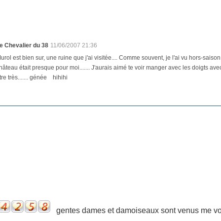
e Chevalier du 38
11/06/2007 21:36
urol est bien sur, une ruine que j'ai visitée.... Comme souvent, je l'ai vu hors-saiso
hâteau était presque pour moi....... J'aurais aimé te voir manger avec les doigts avec 
tre très....... génée hihihi
gentes dames et damoiseaux sont venus me voir