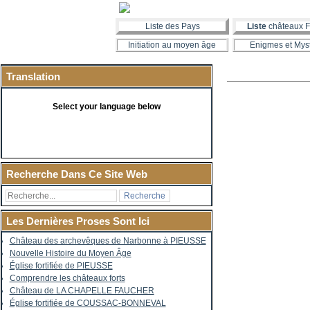
Liste des Pays
Liste
châteaux F
Initiation au moyen âge
Enigmes et Mys
Translation
Select your language below
Recherche Dans Ce Site Web
Les Dernières Proses Sont Ici
Château des archevêques de Narbonne à PIEUSSE
Nouvelle Histoire du Moyen Âge
Église fortifiée de PIEUSSE
Comprendre les châteaux forts
Château de LA CHAPELLE FAUCHER
Église fortifiée de COUSSAC-BONNEVAL