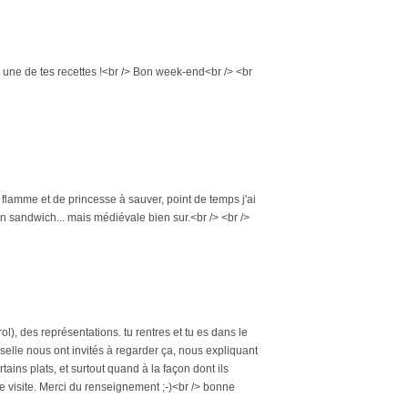
enter une de tes recettes !<br /> Bon week-end<br /> <br
lamme et de princesse à sauver, point de temps j'ai
un sandwich... mais médiévale bien sur.<br /> <br />
l), des représentations. tu rentres et tu es dans le
selle nous ont invités à regarder ça, nous expliquant
ains plats, et surtout quand à la façon dont ils
tte visite. Merci du renseignement ;-)<br /> bonne