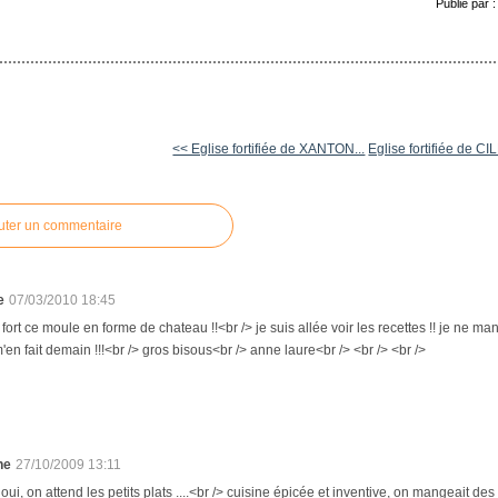
Publié par 
<< Eglise fortifiée de XANTON...
Eglise fortifiée de CI
uter un commentaire
e
07/03/2010 18:45
p fort ce moule en forme de chateau !!<br /> je suis allée voir les recettes !! je ne 
'en fait demain !!!<br /> gros bisous<br /> anne laure<br /> <br /> <br />
ne
27/10/2009 13:11
 oui, on attend les petits plats ....<br /> cuisine épicée et inventive, on mangeait des