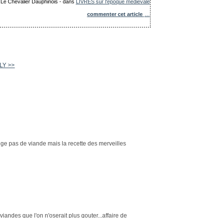
: Le Chevalier Dauphinois
-
dans
LIVRES sur l'époque médiévale
commenter cet article
…
LLY >>
mange pas de viande mais la recette des merveilles
 viandes que l'on n'oserait plus gouter...affaire de