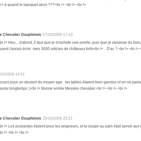
r /> à quand le banquet alors ???<br /> <br /> <br />
e Chevalier Dauphinois
27/10/2009 17:43
br /> Heu... d'abord, il faut que je m'achète une poelle, puis que je ramasse du bois, 
uand j'aurais écris mes 3000 articles de châteaux forts<br /> .. D'ac ? <br /> <br /> 
/10/2009 18:51
ccours pour un dessert du moyen age , les tables étaient bien garnies et on ne parl
 aussi longtemps ;)<br /> Bonne soirée Messire chevalier.<br /> <br /> <br />
e Chevalier Dauphinois
25/10/2009 20:21
br /> Les poulardes étaient pour les seigneurs, et la soupe au pain était servie aux
br /> <br /> <br />