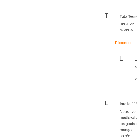
T
Tata Toun
<br /> Ah !
/> <br />
Répondre
L
L
<
e
<
L
loralie
11
Nous avons
médiéval a
les gouts 
mangeaient
soirée.