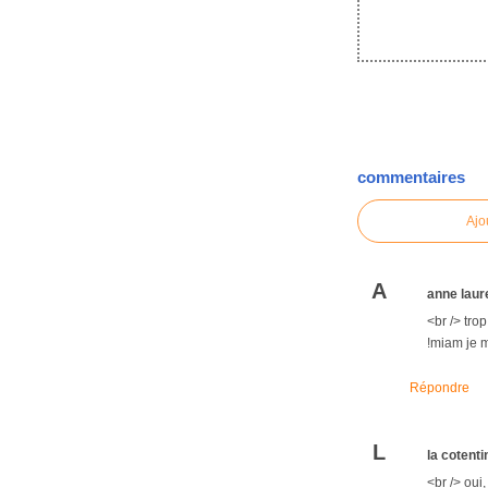
commentaires
Ajo
A
anne laur
<br /> tro
!miam je m
Répondre
L
la cotenti
<br /> oui,