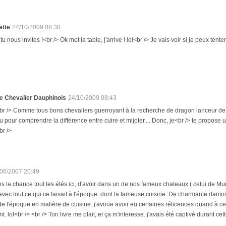
ette
24/10/2009 08:30
 tu nous invites !<br /> Ok met la table, j'arrive ! lol<br /> Je vais voir si je peux t
e Chevalier Dauphinois
24/10/2009 08:43
br /> Comme tous bons chevaliers guerroyant à la recherche de dragon lanceur de f
u pour comprendre la différence entre cuire et mijoter.... Donc, je<br /> te propose 
br />
/06/2007 20:49
 la chance tout les étés ici, d'avoir dans un de nos fameux chateaux ( celui de Muro
vec tout ce qui ce faisait à l'époque. dont la fameuse cuisine. De charmante damoi
de l'époque en matière de cuisine. j'avoue avoir eu certaines réticences quand à cert
. lol<br /> <br /> Ton livre me plait, et ça m'interesse. j'avais été captivé durant ce