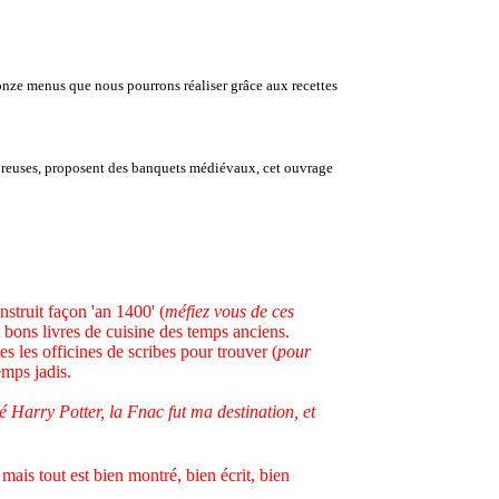
onze menus que nous pourrons réaliser grâce aux recettes
breuses, proposent des banquets médiévaux, cet ouvrage
struit façon 'an 1400' (
méfiez vous de ces
t bons livres de cuisine des temps anciens.
s les officines de scribes pour trouver (
pour
emps jadis.
é Harry Potter, la Fnac fut ma destination, et
mais tout est bien montré, bien écrit, bien