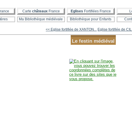
rance
Carte
châteaux
France
Eglises
Fortifiées France
L
tères
Ma Bibliothèque médiévale
Bibliothèque pour Enfants
Cont
<< Eglise fortifiée de XANTON...
Eglise fortifiée de CI
Le festin médiéval