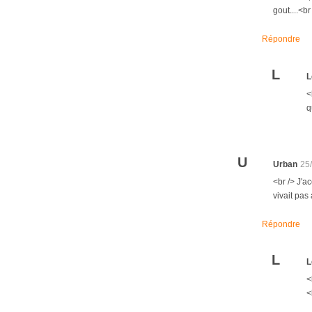
gout....<b
Répondre
L
L
<
q
U
Urban
25
<br /> J'a
vivait pas
Répondre
L
L
<
<