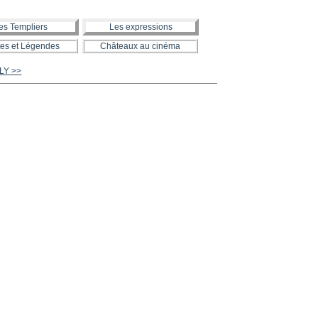
es Templiers
Les expressions
es et Légendes
Châteaux au cinéma
LLY >>