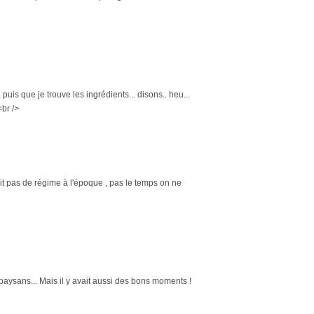
puis que je trouve les ingrédients... disons.. heu...
<br />
ait pas de régime à l'époque , pas le temps on ne
 paysans... Mais il y avait aussi des bons moments !