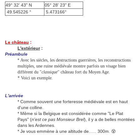
49° 32' 43" N
05° 28' 23" E
49.545226 °
5.473166°
Le château
:
L'extérieur
:
Préambule
*
Avec les siècles, les destructions guerrières, les reconstructions
multiples, une ruine médiévale montre parfois un visage bien
différent du "
classique
" château fort du Moyen Age.
* Voici un exemple.
L'arrivée
* Comme souvent une forteresse médiévale est en haut
d'une colline.
* Même si la Belgique est considérée comme "Le Plat
Pays" (
n'est ce pas Monsieur Brel
), il y a de belles montées
dans les Ardennes.
* Je vous emmène à une altitude de...... 300m. 😵