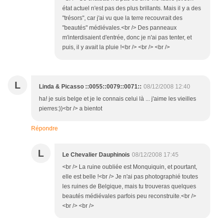
état actuel n'est pas des plus brillants. Mais il y a des
"trésors", car j'ai vu que la terre recouvrait des
"beautés" médiévales.<br /> Des panneaux
m'interdisaient d'entrée, donc je n'ai pas tenter, et
puis, il y avait la pluie !<br /> <br /> <br />
L
Linda & Picasso ::0055::0079::0071::
08/12/2008 12:40
ha! je suis belge et je le connais celui là ... j'aime les vieilles
pierres:))<br /> a bientot
Répondre
L
Le Chevalier Dauphinois
08/12/2008 17:45
<br /> La ruine oubliée est Monquiquin, et pourtant,
elle est belle !<br /> Je n'ai pas photographié toutes
les ruines de Belgique, mais tu trouveras quelques
beautés médiévales parfois peu reconstruite.<br />
<br /> <br />