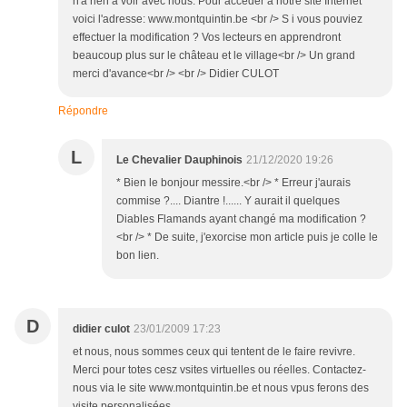
n'a rien à voir avec nous. Pour accéder à notre site Internet
voici l'adresse: www.montquintin.be <br /> S i vous pouviez
effectuer la modification ? Vos lecteurs en apprendront
beaucoup plus sur le château et le village<br /> Un grand
merci d'avance<br /> <br /> Didier CULOT
Répondre
L
Le Chevalier Dauphinois
21/12/2020 19:26
* Bien le bonjour messire.<br /> * Erreur j'aurais
commise ?.... Diantre !...... Y aurait il quelques
Diables Flamands ayant changé ma modification ?
<br /> * De suite, j'exorcise mon article puis je colle le
bon lien.
D
didier culot
23/01/2009 17:23
et nous, nous sommes ceux qui tentent de le faire revivre.
Merci pour totes cesz vsites virtuelles ou réelles. Contactez-
nous via le site www.montquintin.be et nous vpus ferons des
visite personalisées