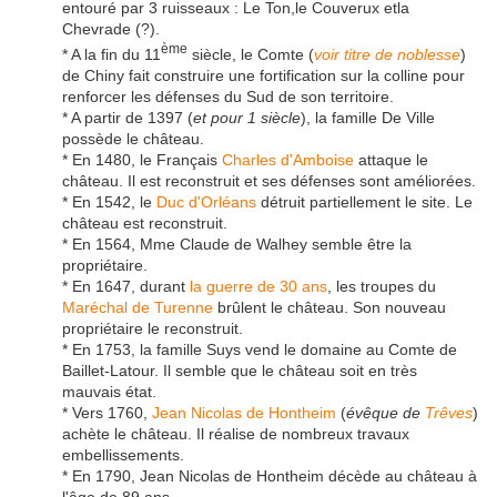
entouré par 3 ruisseaux : Le Ton,le Couverux etla
Chevrade (?).
ème
* A la fin du 11
siècle, le Comte (
voir titre de noblesse
)
de Chiny fait construire une fortification sur la colline pour
renforcer les défenses du Sud de son territoire.
* A partir de 1397 (
et pour 1 siècle
), la famille De Ville
possède le château.
* En 1480, le Français
Charles d'Amboise
attaque le
château. Il est reconstruit et ses défenses sont améliorées.
* En 1542, le
Duc d'Orléans
détruit partiellement le site. Le
château est reconstruit.
* En 1564, Mme Claude de Walhey semble être la
propriétaire.
* En 1647, durant
la guerre de 30 ans
, les troupes du
Maréchal de Turenne
brûlent le château. Son nouveau
propriétaire le reconstruit.
* En 1753, la famille Suys vend le domaine au Comte de
Baillet-Latour. Il semble que le château soit en très
mauvais état.
* Vers 1760,
Jean Nicolas de Hontheim
(
évêque de
Trêves
)
achète le château. Il réalise de nombreux travaux
embellissements.
* En 1790, Jean Nicolas de Hontheim décède au château à
l'âge de 89 ans.