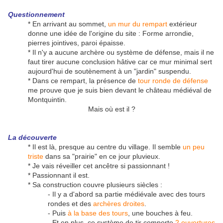
Questionnement
* En arrivant au sommet,
un mur du rempart
extérieur
donne une idée de l'origine du site : Forme arrondie,
pierres jointives, paroi épaisse.
* Il n'y a aucune archère ou système de défense, mais il ne
faut tirer aucune conclusion hâtive car ce mur minimal sert
aujourd'hui de soutènement à un "jardin" suspendu.
* Dans ce rempart, la présence de
tour ronde de défense
me prouve que je suis bien devant le château médiéval de
Montquintin.
Mais où est il ?
La découverte
* Il est là, presque au centre du village. Il semble
un peu
triste
dans sa "prairie" en ce jour pluvieux.
* Je vais réveiller cet ancêtre si passionnant !
* Passionnant il est.
* Sa construction couvre plusieurs siècles :
- Il y a d'abord sa partie médiévale avec des tours
rondes et des
archères droites
.
- Puis
à la base des tours
, une bouches à feu.
- Et en plus, ce système de tir comporte
2 ouvertures