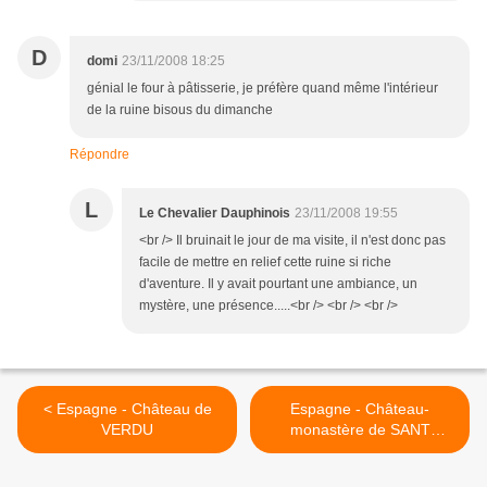
D
domi
23/11/2008 18:25
génial le four à pâtisserie, je préfère quand même l'intérieur
de la ruine bisous du dimanche
Répondre
L
Le Chevalier Dauphinois
23/11/2008 19:55
<br /> Il bruinait le jour de ma visite, il n'est donc pas
facile de mettre en relief cette ruine si riche
d'aventure. Il y avait pourtant une ambiance, un
mystère, une présence.....<br /> <br /> <br />
< Espagne - Château de
Espagne - Château-
VERDU
monastère de SANT
MIQUEL d'ESCORNALBOU
>