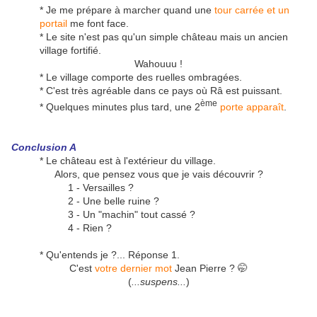
* Je me prépare à marcher quand une
tour carrée et un
portail
me font face.
* Le site n'est pas qu'un simple château mais un ancien
village fortifié.
Wahouuu !
* Le village comporte des ruelles ombragées.
* C'est très agréable dans ce pays où Râ est puissant.
ème
* Quelques minutes plus tard, une 2
porte apparaît
.
Conclusion A
* Le château est à l'extérieur du village.
Alors, que pensez vous que je vais découvrir ?
1 - Versailles ?
2 - Une belle ruine ?
3 - Un "machin" tout cassé ?
4 - Rien ?
* Qu'entends je ?... Réponse 1.
C'est
votre dernier mot
Jean Pierre ? 🤭
(
...suspens...
)