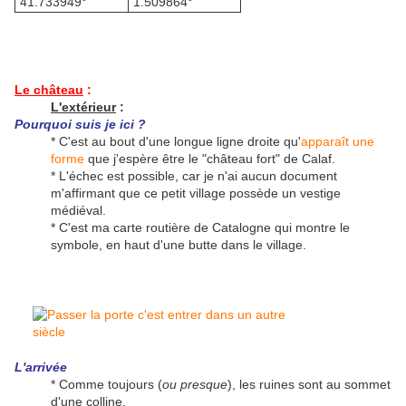
41.733949°
1.509864°
Le château
:
L'extérieur
:
Pourquoi suis je ici ?
* C'est au bout d'une longue ligne droite qu'
apparaît une
forme
que j'espère être le "château fort" de Calaf.
* L'échec est possible, car je n'ai aucun document
m'affirmant que ce petit village possède un vestige
médiéval.
* C'est ma carte routière de Catalogne qui montre le
symbole, en haut d'une butte dans le village.
L'arrivée
* Comme toujours (
ou presque
), les ruines sont au sommet
d'une colline.