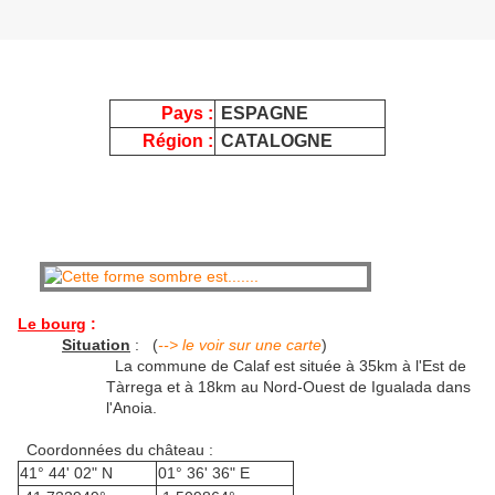
Pays :
ESPAGNE
Région :
CATALOGNE
Le bourg
:
Situation
:
(
--> le voir sur une carte
)
La commune de Calaf est située à 35km à l'Est de
Tàrrega et à 18km au Nord-Ouest de Igualada dans
l'Anoia.
Coordonnées du château :
41° 44' 02" N
01° 36' 36" E