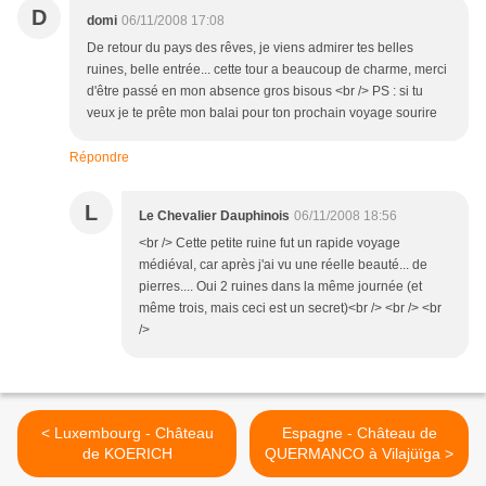
D
domi
06/11/2008 17:08
De retour du pays des rêves, je viens admirer tes belles
ruines, belle entrée... cette tour a beaucoup de charme, merci
d'être passé en mon absence gros bisous <br /> PS : si tu
veux je te prête mon balai pour ton prochain voyage sourire
Répondre
L
Le Chevalier Dauphinois
06/11/2008 18:56
<br /> Cette petite ruine fut un rapide voyage
médiéval, car après j'ai vu une réelle beauté... de
pierres.... Oui 2 ruines dans la même journée (et
même trois, mais ceci est un secret)<br /> <br /> <br
/>
< Luxembourg - Château
Espagne - Château de
de KOERICH
QUERMANCO à Vilajüïga >