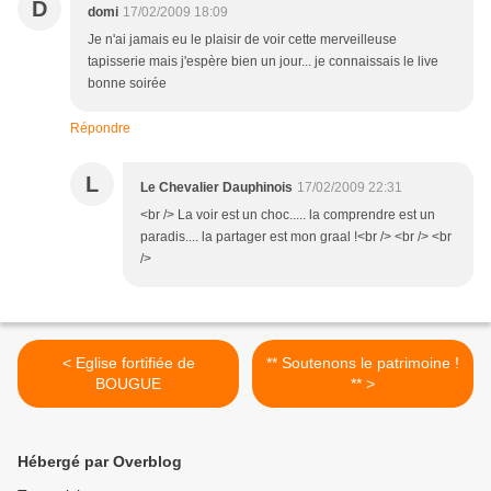
D
domi
17/02/2009 18:09
Je n'ai jamais eu le plaisir de voir cette merveilleuse
tapisserie mais j'espère bien un jour... je connaissais le live
bonne soirée
Répondre
L
Le Chevalier Dauphinois
17/02/2009 22:31
<br /> La voir est un choc..... la comprendre est un
paradis.... la partager est mon graal !<br /> <br /> <br
/>
< Eglise fortifiée de
** Soutenons le patrimoine !
BOUGUE
** >
Hébergé par Overblog