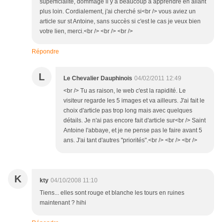
superficialité, dommage il y a beaucoup à apprendre en allant
plus loin. Cordialement, j'ai cherché si<br /> vous aviez un
article sur st Antoine, sans succès si c'est le cas je veux bien
votre lien, merci.<br /> <br /> <br />
Répondre
L
Le Chevalier Dauphinois
04/02/2011 12:49
<br /> Tu as raison, le web c'est la rapidité. Le
visiteur regarde les 5 images et va ailleurs. J'ai fait le
choix d'article pas trop long mais avec quelques
détails. Je n'ai pas encore fait d'article sur<br /> Saint
Antoine l'abbaye, et je ne pense pas le faire avant 5
ans. J'ai tant d'autres "priorités".<br /> <br /> <br />
K
kty
04/10/2008 11:10
Tiens... elles sont rouge et blanche les tours en ruines
maintenant ? hihi