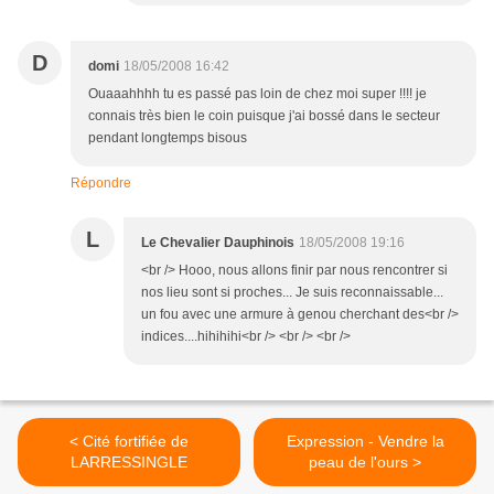
D
domi
18/05/2008 16:42
Ouaaahhhh tu es passé pas loin de chez moi super !!!! je
connais très bien le coin puisque j'ai bossé dans le secteur
pendant longtemps bisous
Répondre
L
Le Chevalier Dauphinois
18/05/2008 19:16
<br /> Hooo, nous allons finir par nous rencontrer si
nos lieu sont si proches... Je suis reconnaissable...
un fou avec une armure à genou cherchant des<br />
indices....hihihihi<br /> <br /> <br />
< Cité fortifiée de
Expression - Vendre la
LARRESSINGLE
peau de l'ours >