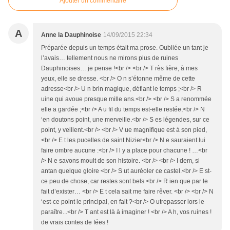
Ajouter un commentaire
A
Anne la Dauphinoise
14/09/2015 22:34
Préparée depuis un temps était ma prose. Oubliée un tant je
l’avais… tellement nous ne mirons plus de ruines
Dauphinoises… je pense !<br /> <br /> T rès fière, à mes
yeux, elle se dresse. <br /> O n s’étonne même de cette
adresse<br /> U n brin magique, défiant le temps ;<br /> R
uine qui avoue presque mille ans.<br /> <br /> S a renommée
elle a gardée ;<br /> A u fil du temps est-elle restée,<br /> N
‘en doutons point, une merveille.<br /> S es légendes, sur ce
point, y veillent.<br /> <br /> V ue magnifique est à son pied,
<br /> E t les pucelles de saint Nizier<br /> N e sauraient lui
faire ombre aucune :<br /> I l y a place pour chacune ! …<br
/> N e savons moult de son histoire. <br /> <br /> I dem, si
antan quelque gloire <br /> S ut auréoler ce castel.<br /> E st-
ce peu de chose, car restes sont bels <br /> R ien que par le
fait d’exister… <br /> E t cela sait me faire rêver. <br /> <br /> N
‘est-ce point le principal, en fait ?<br /> O utrepasser lors le
paraître...<br /> T ant est là à imaginer ! <br /> A h, vos ruines !
de vrais contes de fées !