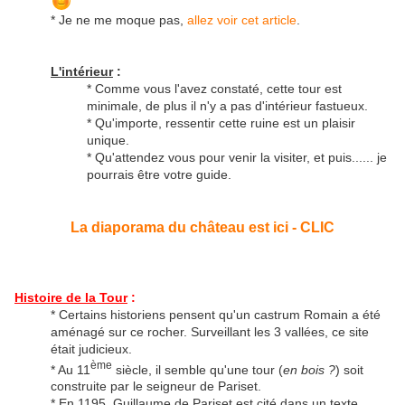
* Je ne me moque pas,
allez voir cet article
.
L'intérieur
:
* Comme vous l'avez constaté, cette tour est
minimale, de plus il n'y a pas d'intérieur fastueux.
* Qu'importe, ressentir cette ruine est un plaisir
unique.
* Qu'attendez vous pour venir la visiter, et puis...... je
pourrais être votre guide.
La diaporama du château est ici - CLIC
Histoire de la Tour
:
* Certains historiens pensent qu'un castrum Romain a été
aménagé sur ce rocher. Surveillant les 3 vallées, ce site
était judicieux.
ème
* Au 11
siècle, il semble qu'une tour (
en bois ?
) soit
construite par le seigneur de Pariset.
* En 1195, Guillaume de Pariset est cité dans un texte.