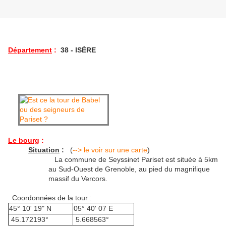
Département
:
38 - ISÈRE
Le bourg
:
Situation
:
(
--> le voir sur une carte
)
La commune de Seyssinet Pariset est située à 5km
au Sud-Ouest de Grenoble, au pied du magnifique
massif du Vercors.
Coordonnées de la tour :
45° 10' 19" N
05° 40' 07 E
45.172193°
5.668563°