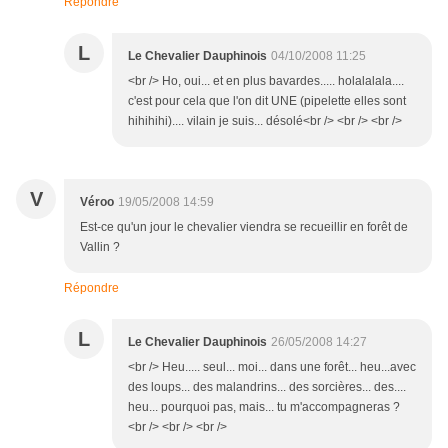
Répondre
L
Le Chevalier Dauphinois
04/10/2008 11:25
<br /> Ho, oui... et en plus bavardes..... holalalala....
c'est pour cela que l'on dit UNE (pipelette elles sont
hihihihi).... vilain je suis... désolé<br /> <br /> <br />
V
Véroo
19/05/2008 14:59
Est-ce qu'un jour le chevalier viendra se recueillir en forêt de
Vallin ?
Répondre
L
Le Chevalier Dauphinois
26/05/2008 14:27
<br /> Heu..... seul... moi... dans une forêt... heu...avec
des loups... des malandrins... des sorcières... des....
heu... pourquoi pas, mais... tu m'accompagneras ?
<br /> <br /> <br />