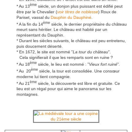
ème
* Au 13
siècle, un donjon plus puissant est édifié peut
être par le Chevalier (
voir titres de noblesse
) Roux de
Pariset, vassal du
Dauphin du Dauphiné
.
ème
* A la fin du 14
siècle, le dernier propriétaire du château
meurt sans héritier. Le château est habité par un
représentant du Dauphin.
* Durant les siècles suivants, le château est peu entretenu,
puis doucement déserté.
* En 1672, le site est nommé "
La tour du château
".
Cela signifierait il que les remparts sont en ruine ?
ème
* Au 18
siècle, le lieu est nommé : "
Vieux fort ruiné
".
ème
* Au 20
siècle, la tour est consolidée. Une consœur
moderne lui tient compagnie.
ème
* Au 21
siècle, la découverte est libre et gratuite. Ce
lieu est un régal pour qui aime le panorama sur les
montagnes.