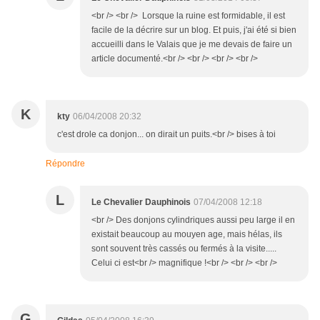
<br /> <br /> Lorsque la ruine est formidable, il est
facile de la décrire sur un blog. Et puis, j'ai été si bien
accueilli dans le Valais que je me devais de faire un
article documenté.<br /> <br /> <br /> <br />
K
kty
06/04/2008 20:32
c'est drole ca donjon... on dirait un puits.<br /> bises à toi
Répondre
L
Le Chevalier Dauphinois
07/04/2008 12:18
<br /> Des donjons cylindriques aussi peu large il en
existait beaucoup au mouyen age, mais hélas, ils
sont souvent très cassés ou fermés à la visite.....
Celui ci est<br /> magnifique !<br /> <br /> <br />
G