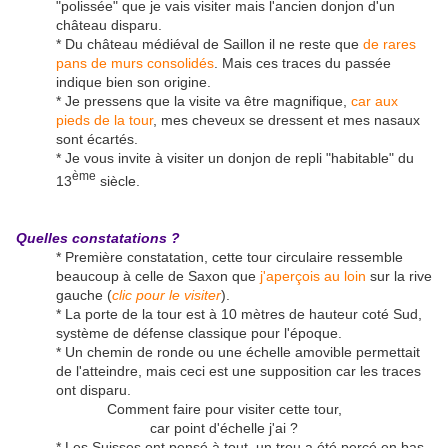
"polissée" que je vais visiter mais l'ancien donjon d'un
château disparu.
* Du château médiéval de Saillon il ne reste que
de rares
pans de murs consolidés
. Mais ces traces du passée
indique bien son origine.
* Je pressens que la visite va être magnifique,
car aux
pieds de la tour
, mes cheveux se dressent et mes nasaux
sont écartés.
* Je vous invite à visiter un donjon de repli "habitable" du
ème
13
siècle.
Quelles constatations ?
* Première constatation, cette tour circulaire ressemble
beaucoup à celle de Saxon que
j'aperçois au loin
sur la rive
gauche (
clic pour le visiter
).
* La porte de la tour est à 10 mètres de hauteur coté Sud,
système de défense classique pour l'époque.
* Un chemin de ronde ou une échelle amovible permettait
de l'atteindre, mais ceci est une supposition car les traces
ont disparu.
Comment faire pour visiter cette tour,
car point d'échelle j'ai ?
* Les Suisses ont pensé à tout, un trou a été percé en bas