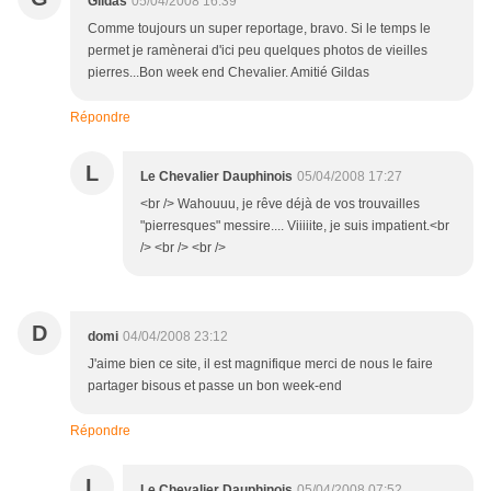
Gildas
05/04/2008 16:39
Comme toujours un super reportage, bravo. Si le temps le
permet je ramènerai d'ici peu quelques photos de vieilles
pierres...Bon week end Chevalier. Amitié Gildas
Répondre
L
Le Chevalier Dauphinois
05/04/2008 17:27
<br /> Wahouuu, je rêve déjà de vos trouvailles
"pierresques" messire.... Viiiiite, je suis impatient.<br
/> <br /> <br />
D
domi
04/04/2008 23:12
J'aime bien ce site, il est magnifique merci de nous le faire
partager bisous et passe un bon week-end
Répondre
L
Le Chevalier Dauphinois
05/04/2008 07:52