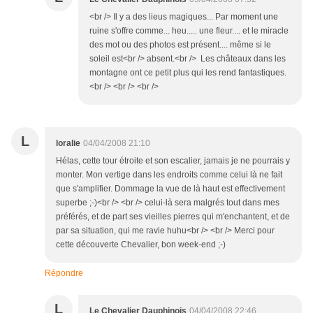
<br /> Il y a des lieus magiques... Par moment une
ruine s'offre comme... heu..... une fleur.... et le miracle
des mot ou des photos est présent.... même si le
soleil est<br /> absent.<br /> Les châteaux dans les
montagne ont ce petit plus qui les rend fantastiques.
<br /> <br /> <br />
L
loralie
04/04/2008 21:10
Hélas, cette tour étroite et son escalier, jamais je ne pourrais y
monter. Mon vertige dans les endroits comme celui là ne fait
que s'amplifier. Dommage la vue de là haut est effectivement
superbe ;-)<br /> <br /> celui-là sera malgrés tout dans mes
préférés, et de part ses vieilles pierres qui m'enchantent, et de
par sa situation, qui me ravie huhu<br /> <br /> Merci pour
cette découverte Chevalier, bon week-end ;-)
Répondre
L
Le Chevalier Dauphinois
04/04/2008 22:46