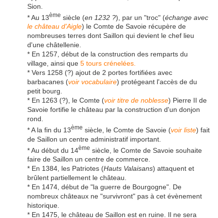
Sion.
ème
* Au 13
siècle (
en 1232 ?
), par un "troc" (
échange avec
le château d'Aigle
) le Comte de Savoie récupère de
nombreuses terres dont Saillon qui devient le chef lieu
d'une châtellenie.
* En 1257, début de la construction des remparts du
village, ainsi que
5 tours crénelées
.
* Vers 1258 (?) ajout de 2 portes fortifiées avec
barbacanes (
voir vocabulaire
) protégeant l'accès de du
petit bourg.
* En 1263 (?), le Comte (
voir titre de noblesse
) Pierre II de
Savoie fortifie le château par la construction d'un donjon
rond.
ème
* A la fin du 13
siècle, le Comte de Savoie (
voir liste
) fait
de Saillon un centre administratif important.
ème
* Au début du 14
siècle, le Comte de Savoie souhaite
faire de Saillon un centre de commerce.
* En 1384, les Patriotes (
Hauts Valaisans
) attaquent et
brûlent partiellement le château.
* En 1474, début de "la guerre de Bourgogne". De
nombreux châteaux ne "survivront" pas à cet évènement
historique.
* En 1475, le château de Saillon est en ruine. Il ne sera