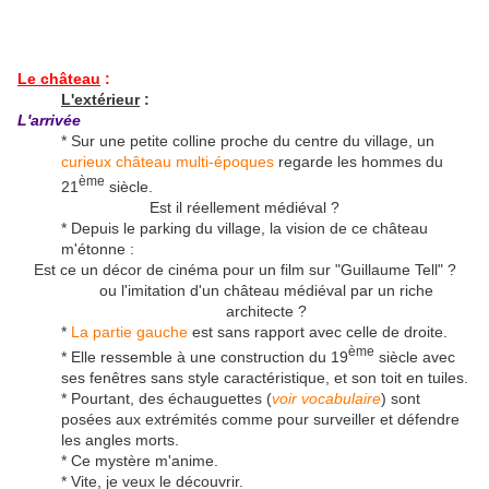
Le château
:
L'extérieur
:
L'arrivée
* Sur une petite colline proche du centre du village, un
curieux château multi-époques
regarde les hommes du
ème
21
siècle.
Est il réellement médiéval ?
* Depuis le parking du village, la vision de ce château
m'étonne :
Est ce un décor de cinéma pour un film sur "Guillaume Tell" ?
ou l'imitation d'un château médiéval par un riche
architecte ?
*
La partie gauche
est sans rapport avec celle de droite.
ème
* Elle ressemble à une construction du 19
siècle avec
ses fenêtres sans style caractéristique, et son toit en tuiles.
* Pourtant, des échauguettes (
voir vocabulaire
) sont
posées aux extrémités comme pour surveiller et défendre
les angles morts.
* Ce mystère m'anime.
* Vite, je veux le découvrir.