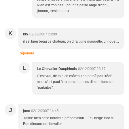
Rien est trop beau pour "la petite ange d'ob" !(
(hoooo, c'est boooo).
K
kty
02/12/2007 23:09
il est bien beau ce château, on dirait une maquette, un jouet...
Répondre
L
Le Chevalier Dauphinois
02/12/2007 23:17
C'est vrai, de loin ce château ne paraît pas "réel".
mais c'est paut être parceque ces dimensions sont
"parfaites".
J
joce
02/12/2007 14:45
J'aime bien cette nouvelle présentation... Et il neige !<br />
Bon dimanche, chevalier.