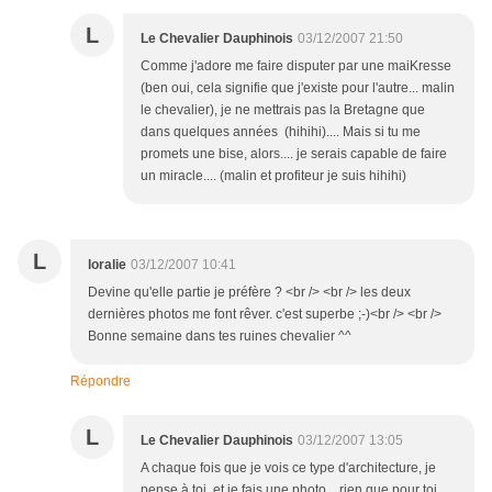
L
Le Chevalier Dauphinois
03/12/2007 21:50
Comme j'adore me faire disputer par une maiKresse
(ben oui, cela signifie que j'existe pour l'autre... malin
le chevalier), je ne mettrais pas la Bretagne que
dans quelques années (hihihi).... Mais si tu me
promets une bise, alors.... je serais capable de faire
un miracle.... (malin et profiteur je suis hihihi)
L
loralie
03/12/2007 10:41
Devine qu'elle partie je préfère ? <br /> <br /> les deux
dernières photos me font rêver. c'est superbe ;-)<br /> <br />
Bonne semaine dans tes ruines chevalier ^^
Répondre
L
Le Chevalier Dauphinois
03/12/2007 13:05
A chaque fois que je vois ce type d'architecture, je
pense à toi, et je fais une photo... rien que pour toi.....