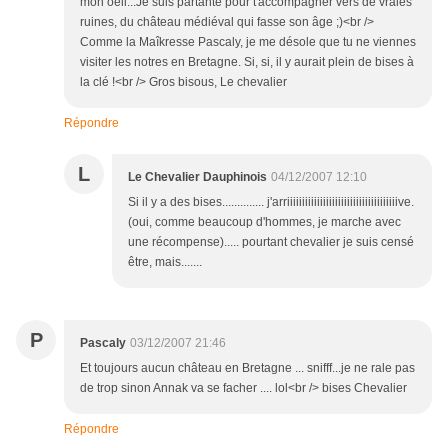
mon oeil...Je suis partante pour t'accompagner vers de vraies
ruines, du château médiéval qui fasse son âge ;)<br />
Comme la Maîkresse Pascaly, je me désole que tu ne viennes
visiter les notres en Bretagne. Si, si, il y aurait plein de bises à
la clé !<br /> Gros bisous, Le chevalier
Répondre
L
Le Chevalier Dauphinois
04/12/2007 12:10
Si il y a des bises.............. j'arriiiiiiiiiiiiiiiiiiiiiiiiiiiiiiiiiiiiive.
(oui, comme beaucoup d'hommes, je marche avec
une récompense)..... pourtant chevalier je suis censé
être, mais.......
P
Pascaly
03/12/2007 21:46
Et toujours aucun château en Bretagne ... snifff...je ne rale pas
de trop sinon Annak va se facher .... lol<br /> bises Chevalier
Répondre