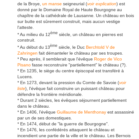
de la Broye,
un manse
seigneurial (
voir explication
) est
donné par le Domaine Royal de Haute Bourgogne au
chapître de la cathédrale de Lausanne. Un château en bois
sur butte est sûrement construit, mais aucun vestige
l'atteste.
ème
* Au milieu du 12
siècle, un château en pierres est
construit.
ème
* Au début du 13
siècle, le Duc
Berchtold V de
Zahringen
fait démanteler le château par ses troupes.
* Peu après, il semblerait que l'évêque
Roger de Vico
Pisano
fasse reconstruire "partiellement" le château (?).
* En 1235, le siège du centre épiscopal est transféré à
Lucens.
* En 1273, devant la pression du Comte de Savoie (
voir
liste
), l'évêque fait construire un puissant château pour
défendre la frontière méridionale.
* Durant 2 siècles, les évêques séjournent partiellement
dans le château.
* En 1406, l'évêque
Guillaume de Menthonay
est assassiné
par un de ses domestiques.
* En 1474, début de "la guerre de Bourgogne".
* En 1476, les confédérés attaquent le château et
incendient une partie de la ville et le château. Les Bernois