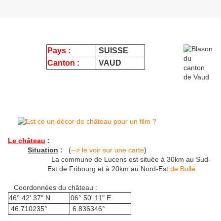
Pays :
SUISSE
Canton :
VAUD
Le château
:
Situation
:
(
--> le voir sur une carte
)
La commune de Lucens est située à 30km au Sud-
Est de Fribourg et à 20km au Nord-Est
de Bulle
.
Coordonnées du château :
46° 42' 37" N
06° 50' 11" E
46.710235°
6.836346°