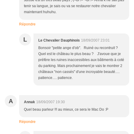
suisse est un très beau pays ;-)<br /> <br /> Anna k ne sait pas
tenir sa langue, je sais ou va se restaurer notre chevalier
maintenant huhuhu.
Répondre
L
Le Chevalier Dauphinois
18/09/2007 23:01
Bonsoir "petite ange d'ob". Ruiné ou recontruit ?
Quel est le château le plus beau ? J'avoue que je
préfère les ruines inaccessibles aux bâtiments à coté
du parking. Mais prochainement je vais te montrer 2
châteaux "non cassés" d'une incroyable beauté.....
patience..... patience.
A
Annak
18/09/2007 19:30
Quel beau parleur !!! au mieux, ce sera le Mac Do :P
Répondre