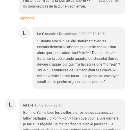
l’historique : il coiffa la tour de ce toit.<br /> ***** côté guerrier
du sommet, pas de la tour en son entier.
Répondre
L
Le Chevalier Dauphinois
30/08/2018 10:58
* Diantre !<br /> * J'ai été "indélicat" avec les
encorbellements d'aisance pour cette construction...
alors que je les adore tant !<br /> * Diantre !<br /> *
Serait ce la trop grande quantité de chocolat Suisse
dévoré chaque jour qui m'a fait écrire une "horreur" ?
<br /> * La faiblesse de Samson était ses cheveux,
celle d'Achille fut son talon.... La graine du cacaoyer
serait elle le péché mignon qui me perdra ?
L
loralie
18/09/2007 22:15
Bon moi j'aime bien les vieilles pierres toutes cassées..va
falloir partager . lol<br /> <br /> Rien que pour la vue derrière
je me suis régalée. Je me reprèsente bien le paysage. La