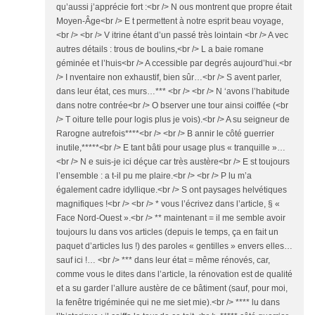
qu’aussi j’apprécie fort :<br /> N ous montrent que propre était
Moyen-Âge<br /> E t permettent à notre esprit beau voyage,
<br /> <br /> V itrine étant d’un passé très lointain <br /> A vec
autres détails : trous de boulins,<br /> L a baie romane
géminée et l’huis<br /> A ccessible par degrés aujourd’hui.<br
/> I nventaire non exhaustif, bien sûr…<br /> S avent parler,
dans leur état, ces murs…*** <br /> <br /> N ‘avons l’habitude
dans notre contrée<br /> O bserver une tour ainsi coiffée (<br
/> T oiture telle pour logis plus je vois).<br /> A su seigneur de
Rarogne autrefois****<br /> <br /> B annir le côté guerrier
inutile,*****<br /> E tant bâti pour usage plus « tranquille »…
<br /> N e suis-je ici déçue car très austère<br /> E st toujours
l’ensemble : a t-il pu me plaire.<br /> <br /> P lu m’a
également cadre idyllique.<br /> S ont paysages helvétiques
magnifiques !<br /> <br /> * vous l’écrivez dans l’article, § «
Face Nord-Ouest ».<br /> ** maintenant = il me semble avoir
toujours lu dans vos articles (depuis le temps, ça en fait un
paquet d’articles lus !) des paroles « gentilles » envers elles…
sauf ici !… <br /> *** dans leur état = même rénovés, car,
comme vous le dites dans l’article, la rénovation est de qualité
et a su garder l’allure austère de ce bâtiment (sauf, pour moi,
la fenêtre trigéminée qui ne me siet mie).<br /> **** lu dans