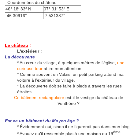
Coordonnées du château :
46° 18′ 33″ N
07° 31′ 53″ E
46.30916°
7.531387°
Le château
:
L'extérieur
:
La découverte
* Au cœur du village, à quelques mètres de l'église,
une
curieuse tour
attire mon attention.
* Comme souvent en Valais, un petit parking attend ma
voiture à l'extérieur du village.
* La découverte doit se faire à pieds à travers les rues
étroites.
Ce bâtiment rectangulaire
est-il le vestige du château de
Venthône ?
Est ce un bâtiment du Moyen âge ?
* Évidemment oui, sinon il ne figurerait pas dans mon blog.
ème
* Avouez qu'il ressemble plus à une maison du 19