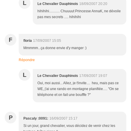
L
Le Chevalier Dauphinois
18/09/2007 20:20
hihihihi............ Chuuuut Princesse AnnaK, ne dévoile
pas mes secrets ..... hihihihi
F
floria
17/09/2007 15:05
Mmmmm...ça donne envie d'y manger :)
Répondre
L
Le Chevalier Dauphinois
17/09/2007 19:07
Oui, moi aussi... Allez, je t'invite.... heu, mais pas ce
WE, j'ai une rando en montagne planifiée..... "On se
téléphone et on fait une boufffe ?"
P
Pascaly :0091:
16/09/2007 15:17
Si un jour, grand chevalier, vous décidez de venir chez les