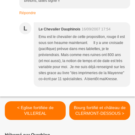
bretons, faîtes signe !!
Répondre
L
Le Chevalier Dauphinois
16/09/2007 17:54
Emu est le chevalier de cette proposition, rouge il est
sous son heaume maintenant. Il y a une croisade
(pacifique) prévue dans mes tablettes, je te
préviendrais. Mais comme mes ruines ont 800 ans
(et moi aussi), la notion de temps et de date est très
variable pour moi. Je me suis déjà renseigné sur les
sites grace au livre "des imprimeries de la Mayenne"
co-écrit par 11 spécialistes. A bientôt maiKresse.
< Eglise fortifiée de
Bourg fortifié et château de
VILLEREAL
CLERMONT-DESSOUS >
Hébergé par Overblog