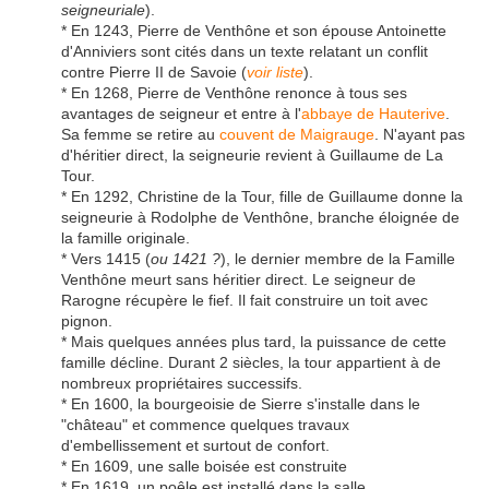
seigneuriale
).
* En 1243, Pierre de Venthône et son épouse Antoinette
d'Anniviers sont cités dans un texte relatant un conflit
contre Pierre II de Savoie (
voir liste
).
* En 1268, Pierre de Venthône renonce à tous ses
avantages de seigneur et entre à l'
abbaye de Hauterive
.
Sa femme se retire au
couvent de Maigrauge
. N'ayant pas
d'héritier direct, la seigneurie revient à Guillaume de La
Tour.
* En 1292, Christine de la Tour, fille de Guillaume donne la
seigneurie à Rodolphe de Venthône, branche éloignée de
la famille originale.
* Vers 1415 (
ou 1421 ?
), le dernier membre de la Famille
Venthône meurt sans héritier direct. Le seigneur de
Rarogne récupère le fief. Il fait construire un toit avec
pignon.
* Mais quelques années plus tard, la puissance de cette
famille décline. Durant 2 siècles, la tour appartient à de
nombreux propriétaires successifs.
* En 1600, la bourgeoisie de Sierre s'installe dans le
"château" et commence quelques travaux
d'embellissement et surtout de confort.
* En 1609, une salle boisée est construite
* En 1619, un poêle est installé dans la salle.