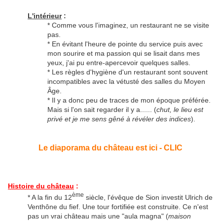
L'intérieur
:
* Comme vous l'imaginez, un restaurant ne se visite
pas.
* En évitant l'heure de pointe du service puis avec
mon sourire et ma passion qui se lisait dans mes
yeux, j'ai pu entre-apercevoir quelques salles.
* Les règles d'hygiène d'un restaurant sont souvent
incompatibles avec la vétusté des salles du Moyen
Âge.
* Il y a donc peu de traces de mon époque préférée.
Mais si l'on sait regarder il y a...... (
chut, le lieu est
privé et je me sens gêné à révéler des indices
).
Le diaporama du château est ici - CLIC
Histoire du château
:
ème
* A la fin du 12
siècle, l'évêque de Sion investit Ulrich de
Venthône du fief. Une tour fortifiée est construite. Ce n'est
pas un vrai château mais une "aula magna" (
maison