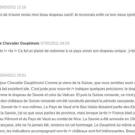
5/05/2011 12:16
ci de m'avoir rendu mon beau drapeau carré! Je reconnais enfin ce bon vieux symb
e Chevalier Dauphinois
07/05/2011 08:29
br /> <br /> Ce fut un plaisir de redonner à ce pays voisin son drapeau unique. ;)<br 
0/04/2011 20:01
jour Chevalier Dauphinois! Comme je viens de la Suisse, que vous semblez avoir ap
 à fait excellent site. C'est juste pour vous<br /> indiquer quelques précisions: le dra
mme le drapeau de Savoie et celui du Vatican. Et puis la Suisse romande, ce n'est p
 des châteaux de Suisse romande ont été construits pendant la période savoyarde,
Savoie<br /> eux-mêmes. Le Pays de Vaud et le Bas-Valais faisaient partie des Etat
la Savoie, j'ai vu que vous parliez de province, mais lorsque la<br /> France était 
 au Piémont et du Pays de Vaud au comtat de Nice. La Savoie a été annexée en 186
rançaise, elle ne l'a jamais été, rendons-lui cet hommage. Le Dauphiné lui-même a 
ons, les indications accompagnant vos<br /> châteaux sont fort intéressantes. Bravo 