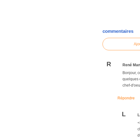
commentaires
Ajo
R
René Man
Bonjour, c
quelques 
chef-d'oeu
Répondre
L
L
<
c
d