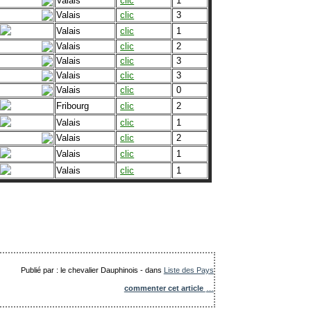
Valais
clic
1
Valais
clic
3
Valais
clic
1
Valais
clic
2
Valais
clic
3
Valais
clic
3
Valais
clic
0
Fribourg
clic
2
Valais
clic
1
Valais
clic
2
Valais
clic
1
Valais
clic
1
Publié par : le chevalier Dauphinois
-
dans
Liste des Pays
commenter cet article
…