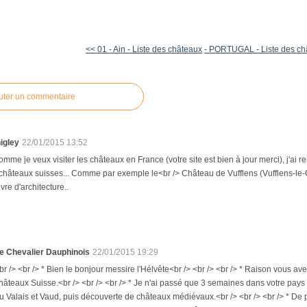
<< 01 - Ain - Liste des châteaux
- PORTUGAL - Liste des châ
uter un commentaire
igley
22/01/2015 13:52
omme je veux visiter les châteaux en France (votre site est bien à jour merci), j'a
châteaux suisses... Comme par exemple le<br /> Château de Vufflens (Vufflens-le
vre d'architecture..
e Chevalier Dauphinois
22/01/2015 19:29
br /> <br /> * Bien le bonjour messire l'Hélvête<br /> <br /> <br /> * Raison vous 
hâteaux Suisse.<br /> <br /> <br /> * Je n'ai passé que 3 semaines dans votre pa
u Valais et Vaud, puis découverte de châteaux médiévaux.<br /> <br /> <br /> * De plus