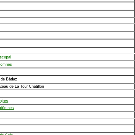
scopal
idômnes
 de Bâtiaz
teau de La Tour Châtillon
ajors
Vidômnes