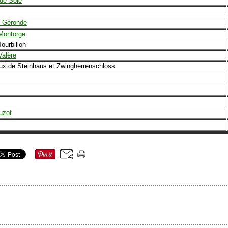
de Soie
e Géronde
Montorge
ourbillon
Valère
ux de Steinhaus et Zwingherrenschloss
uzot