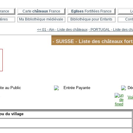
rance
Carte
châteaux
France
Eglises
Fortifiées France
L
tères
Ma Bibliothèque médiévale
Bibliothèque pour Enfants
Cont
<< 01 - Ain - Liste des châteaux
- PORTUGAL - Liste des châ
- SUISSE - Liste des châteaux for
ite au Public
Entrée Payante
Dé
r
Voi
u du village