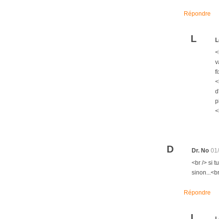
Répondre
L
L
<
v
f
<
d
p
<
D
Dr. No
01
<br /> si 
sinon...<b
Répondre
L
L