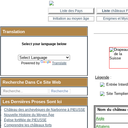
Liste des Pays
Liste
châteaux F
Initiation au moyen âge
Enigmes et Mys
Translation
Select your language below
Powered by
Translate
Légende
:
Recherche Dans Ce Site Web
Entrée Interd
Site Templie
Les Dernières Proses Sont Ici
Nom du château o
Château des archevêques de Narbonne à PIEUSSE
Nouvelle Histoire du Moyen Âge
Aigle
Église fortifiée de PIEUSSE
Comprendre les châteaux forts
Attalens