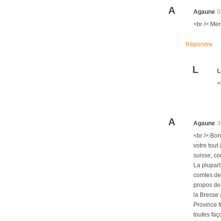
A
Agaune
0
<br /> Mer
Répondre
L
L
<
A
Agaune
3
<br /> Bon
votre tout
suisse, co
La plupart
comtes de 
propos de 
la Bresse
Province f
toutes faç