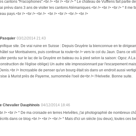
es cantons "Fracophones".<br /> <br /> <br /> * Le château de Vufflens fait partie de
'ai prévu dans 3 ans de visiter les cantons Alémaniques.<br /> <br /> <br /> * Il me f
eau pays.<br /> <br /> <br /> <br /> <br /> <br /> <br />
 Pasquier
03/12/2014 21:43
nifique site. De vrai ruine en Suisse : Depuis Gruyère la bienconnue en te dirige
âtel sur Montsalvens, puis continue ta route<br /> vers le col du Jaun. Dans ce vil
siter perdu sur le lac de la Gruyère en bateau ou à pied selon la saison: Ogoz. A La 
onstruction de l'église oblige) Un autre site impressionnant par l'escarpement mais 
Denis.<br /> Incroyable de penser qu'un bourg était sis dans un endroit aussi vertigi
 sise à Murist près de Payerne, surnommée l'oeil de<br /> l'Helvetie. Bonne suite.
e Chevalier Dauphinois
04/12/2014 18:46
br /> <br /> * De ma croisade en terres Helvêtes, j'ai photographié de nombreux châ
écrits dans ce blog.<br /> <br /> <br /> * Mais d'ici un siècle (ou deux), toutes ces b