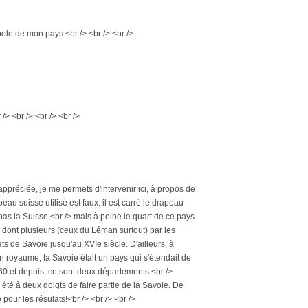
ole de mon pays.<br /> <br /> <br />
/> <br /> <br /> <br />
préciée, je me permets d'intervenir ici, à propos de
peau suisse utilisé est faux: il est carré le drapeau
as la Suisse,<br /> mais à peine le quart de ce pays.
 dont plusieurs (ceux du Léman surtout) par les
s de Savoie jusqu'au XVIe siècle. D'ailleurs, à
un royaume, la Savoie était un pays qui s'étendait de
0 et depuis, ce sont deux départements.<br />
été à deux doigts de faire partie de la Savoie. De
pour les résulats!<br /> <br /> <br />