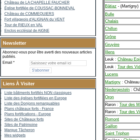
Château de LA CHAPELLE FAUCHER
Bâtiaz
- (
Martigny
)
Église fortifiée de COUSSAC-BONNEVAL
Château de COMMEQUIERS
Bulle
Fort villageois d'ALIGNAN du VENT
Chalais
Tour de RIEUX en VAL
Chillon
Enclos ecclésial de AIGNE
Grône
Newsletter
Gruyère
Illens
Abonnez-vous pour être averti des nouveaux articles
publiés.
Leuk :
Château Epi
Email
Leuk :
Tour des V
Lucens
Martigny
: Château
Liens À Visiter
Niedergesteln
: Châ
Liste bâtiments fortifiés NON classiques
Oron
Liste des églises fortifiées en Europe
Liste des Donjons remarquables
Raron :
Tour des M
Plans châteaux forts - France
Raron :
Tour des 
Plans fortifications - Europe
Romont
Sites de Châteaux forts
Sites de Patrimoine
Saillon
Marque Tâcheron
Saint Triphon
Mes widgets