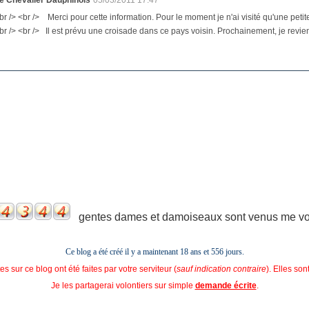
br /> <br /> Merci pour cette information. Pour le moment je n'ai visité qu'une petite
br /> <br /> Il est prévu une croisade dans ce pays voisin. Prochainement, je reviendrai
gentes dames et damoiseaux sont venus me voir
Ce blog a été créé il y a maintenant 18 ans et
556 jours.
s sur ce blog ont été faites par votre serviteur (
sauf indication contraire
). Elles so
Je les partagerai volontiers sur simple
demande écrite
.