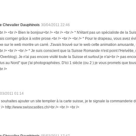
e Chevalier Dauphinois
30/04/2011 22:46
br /> <br /> Bien le bonjour<br /> <br /> <br /> * N'étant pas un spécialiste de la S
ais corriger grâce à votre prose.<br /> <br /> <br /> * Pour le drapeau, vous avez 
ixe sur le web montre un carré. J'avais trouvé sur le web cette animation amusante, m
br /> <br /> <br /> * Je suis conscient que la Suisse Romande n'est point l'Helvétie
'Overblog). Je n'ai pas encore visité toute la Suisse et surtout je n'ai<br /> pas enc
lus au Nord" que j'ai photographiées. D'ici 1 siècle (ou 2 ) je vous promets que tous
br />
/03/2011 01:14
tu souhaites ajouter un site templier à la carte suisse, je te signale la commander
r /> http://www.swisscastles.ch/<br /> <br /> <br />
e Chevalier Dauphinois
05/03/2011 17:47