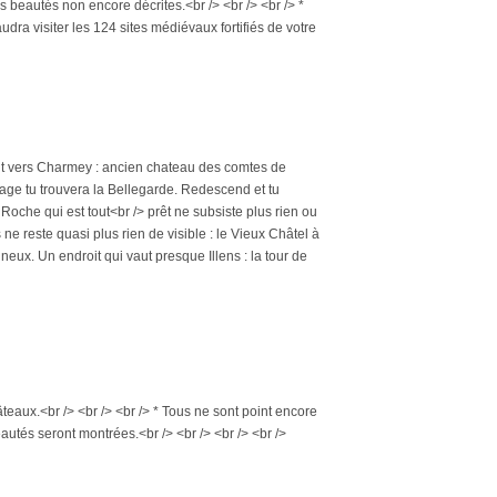
s beautés non encore décrites.<br /> <br /> <br /> *
audra visiter les 124 sites médiévaux fortifiés de votre
ant vers Charmey : ancien chateau des comtes de
lage tu trouvera la Bellegarde. Redescend et tu
Roche qui est tout<br /> prêt ne subsiste plus rien ou
ne reste quasi plus rien de visible : le Vieux Châtel à
neux. Un endroit qui vaut presque Illens : la tour de
teaux.<br /> <br /> <br /> * Tous ne sont point encore
eautés seront montrées.<br /> <br /> <br /> <br />