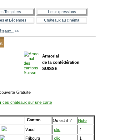
es Templiers
Les expressions
es et Légendes
Châteaux au cinéma
teaux... >>
ts
Armorial
de la confédération
SUISSE
couverte Gratuite
r ces châteaux sur une carte
Canton
Où est il ?
Note
Vaud
clic
4
Fribourg
clic
1