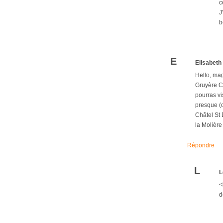
c
J
b
E
Elisabeth
Hello, mag
Gruyère Ch
pourras vi
presque (c
Châtel St 
la Molière
Répondre
L
L
<
d