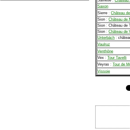
Savièse :
Château 
Saxon
Sierre :
Château d
Sion :
Château de 
Sion : Château de T
Sion :
Château de 
Unterbäch
: châtea
Vaulruz
Venthône
Vex :
Tour Tavelli
Veyras :
Tour de M
Vissoie