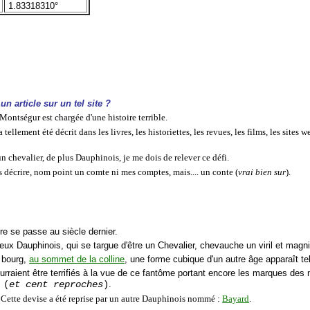
1.83318310°
 article sur un tel site
?
Montségur est chargée d'une histoire terrible.
 tellement été décrit dans les livres, les historiettes, les revues, les films, les sit
n chevalier, de plus Dauphinois, je me dois de relever ce défi.
s décrire, nom point un comte ni mes comptes, mais.... un conte (
vrai bien sur
).
ire se passe au siècle dernier.
eux Dauphinois, qui se targue d'être un Chevalier, chevauche un viril et magnif
 bourg,
au sommet de la colline
, une forme cubique d'un autre âge apparaît t
urraient être terrifiés à la vue de ce fantôme portant encore les marques des 
 (
et cent reproches
)
.
 Cette devise a été reprise par un autre Dauphinois nommé :
Bayard
.