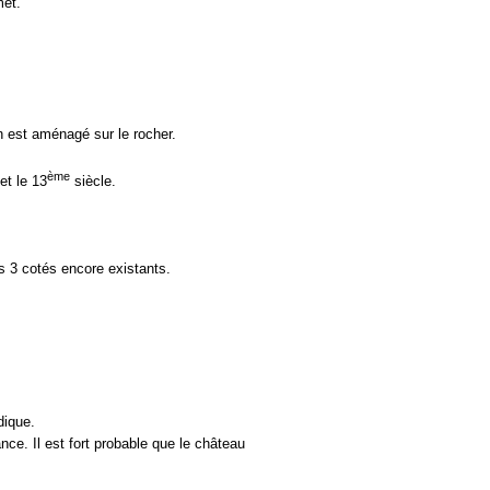
met.
on est aménagé sur le rocher.
ème
et le 13
siècle.
s 3 cotés encore existants.
dique.
ce. Il est fort probable que le château