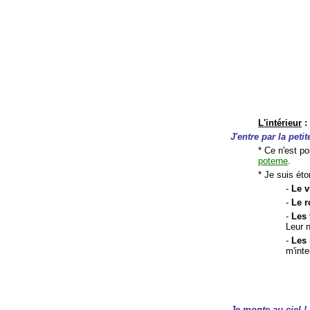
L'intérieur
:
J'entre par la petit
* Ce n'est po
poterne
.
* Je suis éto
-
Le v
-
Le r
-
Les 
Leur 
-
Les 
m'inte
Je monte au ciel !