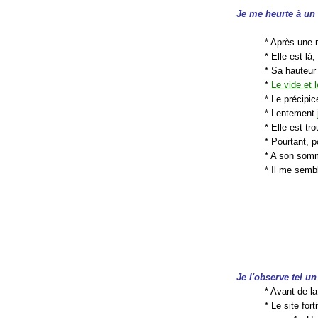
Je me heurte à un
* Après une 
* Elle est là
* Sa hauteur
*
Le vide et 
* Le précipic
* Lentement
* Elle est tr
* Pourtant, 
* A son somm
* Il me semb
Je l'observe tel 
* Avant de la 
* Le site for