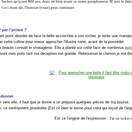
Sachez qu'ayant 800 ans, donc né bien avant ce rustre paraphraseur, JE suis le dépo
Ceci étant dit, l'histoire (vraie) peut continuer.
 par l'arrière ?
ant point aborder de face la belle accrochée à son rocher, je tente une manœu
e cette colline pour mieux approcher l'illustre ruine, avant de la posséder.
te beauté connaît le stratagème. Elle a planté sur cette face de nombreux
épi
sont mes poils tant ma déception est grande. Rebrousser le chemin je me dois
t donner
r vers elle, il faut que je donne à un préposé quelques pièces de ma bourse.
, ce ventripotent proxénète (
Est ce bien le terme pour celui qui reçoit de l'ar
Est ce l'origine de l'expression :
J'ai un ticket 