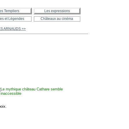
es Templiers
Les expressions
es et Légendes
Châteaux au cinéma
ES ARNAUDS >>
oix.