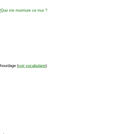
 hourdage (
voir vocabulaire
).