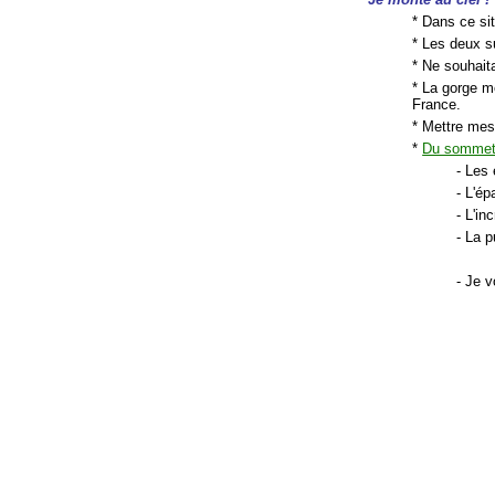
* Dans ce sit
* Les deux su
* Ne souhaita
* La gorge m
France.
* Mettre mes
*
Du somme
- Les
- L'ép
- L'i
- La 
- Je v