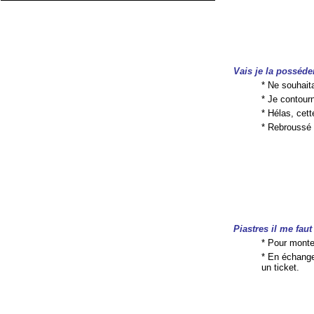
Vais je la posséder
* Ne souhait
* Je contourn
* Hélas, cet
* Rebroussé 
Piastres il me fau
* Pour monte
* En échange
un ticket.