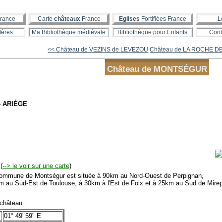
rance
Carte
châteaux
France
Eglises
Fortifiées France
L
tères
Ma Bibliothèque médiévale
Bibliothèque pour Enfants
Cont
<< Château de VEZINS de LEVEZOU
Château de LA ROCHE D
Château de MONTSÉGUR
- ARIÈGE
(
--> le voir sur une carte
)
mmune de Montségur est située à 90km au Nord-Ouest de Perpignan,
m au Sud-Est de Toulouse, à 30km à l'Est de Foix et à 25km au Sud de Mirep
château :
01° 49' 59" E