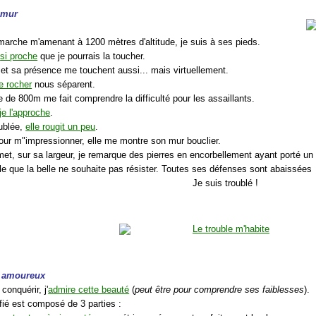
 mur
marche m'amenant à 1200 mètres d'altitude, je suis à ses pieds.
,
si proche
que je pourrais la toucher.
 et sa présence me touchent aussi... mais virtuellement.
le rocher
nous séparent.
e de 800m me fait comprendre la difficulté pour les assaillants.
je l'approche
.
oublée,
elle rougit un peu
.
pour m"impressionner, elle me montre son mur bouclier.
et, sur sa largeur, je remarque des pierres en encorbellement ayant porté un
le que la belle ne souhaite pas résister. Toutes ses défenses sont abaissées
Je suis troublé !
un amoureux
conquérir, j'
admire cette beauté
(
peut être pour comprendre ses faiblesses
).
tifié est composé de 3 parties :