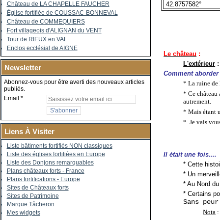
42.8757582°
Château de LA CHAPELLE FAUCHER
Église fortifiée de COUSSAC-BONNEVAL
Château de COMMEQUIERS
Fort villageois d'ALIGNAN du VENT
Tour de RIEUX en VAL
Enclos ecclésial de AIGNE
Le château
:
L'extérieur
:
Newsletter
Comment aborder un
Abonnez-vous pour être averti des nouveaux articles
* La ruine de 
publiés.
* Ce château a
Email
autrement.
* Mais étant u
* Je vais vou
Liens À Visiter
Liste bâtiments fortifiés NON classiques
Il était une fois....
Liste des églises fortifiées en Europe
Liste des Donjons remarquables
* Cette histo
Plans châteaux forts - France
* Un merveill
Plans fortifications - Europe
* Au Nord du
Sites de Châteaux forts
* Certains po
Sites de Patrimoine
Sans peur
Marque Tâcheron
Nota
:
Mes widgets