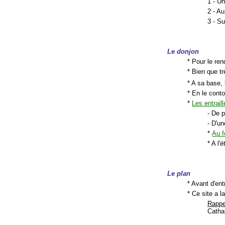
1 - U
2 - A
3 - Su
Le donjon
* Pour le ren
* Bien que t
* A sa base,
* En le conto
*
Les entrail
- De p
- D'u
*
Au f
* A l'
Le plan
* Avant d'en
* Ce site a l
Rappe
Cathar