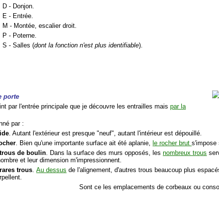
D - Donjon.
E - Entrée.
M - Montée, escalier droit.
P - Poterne.
S - Salles (
dont la fonction n'est plus identifiable
).
e porte
int par l'entrée principale que je découvre les entrailles mais
par la
nné par :
ide
. Autant l'extérieur est presque "neuf", autant l'intérieur est dépouillé.
ocher
. Bien qu'une importante surface ait été aplanie,
le rocher brut
s'impose 
trous de boulin
. Dans la surface des murs opposés, les
nombreux trous
serv
nombre et leur dimension m'impressionnent.
rares trous
.
Au dessus
de l'alignement, d'autres trous beaucoup plus espacés
rpellent.
Sont ce les emplacements de corbeaux ou conso