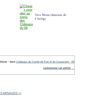
Vers Menu châteaux de
l'Ariège
phinois
-
dans
Châteaux du Comté de Foix et du Couserans : 09
commenter cet article
…
ES ARNAUDS >>