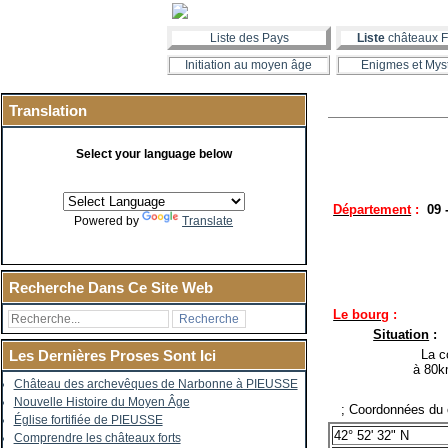
Liste des Pays
Liste
châteaux F
Initiation au moyen âge
Enigmes et Mys
Translation
Select your language below
Département
:
09 
Powered by
Translate
Recherche Dans Ce Site Web
Le bourg
:
Situation
:
La co
Les Dernières Proses Sont Ici
à 80k
Château des archevêques de Narbonne à PIEUSSE
Nouvelle Histoire du Moyen Âge
; Coordonnées du 
Église fortifiée de PIEUSSE
42° 52' 32" N
Comprendre les châteaux forts