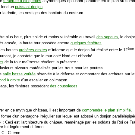
ne
structure à cinq cotés
asymétriques épousant parfaitement le plan su som
u fond un
puissant donjon
.
r la droite, les vestiges des habitats du castrum.
dre plus haut, plus solide et moins vulnérable au travail
des sapeurs
, le donj
rès arasée, la haute tour possède encore
quelques fenêtres
.
ème
 les hautes
archères droites
m'informe que le donjon fut réalisé entre le 12
urnant, je constate que le mur coté Nord est effondré.
les
de la tour maîtresse révèlent la présence :
lusieurs niveaux matérialisés par les trous pour les poutres.
ne
salle basse voûtée
réservée à la défense et comportant des archères sur le
ond à droite
d'un escalier en colimaçon.
étage, les fenêtres possèdent
des coussièges
.
trer en ce mythique château, il est important de
comprendre le plan simplifié
.
a forme d'un pentagone irrégulier sur lequel est adossé un donjon parallélépipé
l
: Ceci est l'architecture du château réaménagé par les soldats du Roi de Fran
e fut légèrement différent.
C - Citerne.