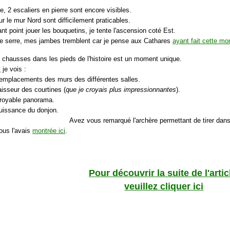
e, 2 escaliers en pierre sont encore visibles.
r le mur Nord sont difficilement praticables.
nt point jouer les bouquetins, je tente l'ascension coté Est.
e serre, mes jambes tremblent car je pense aux Cathares
ayant fait cette mo
 chausses dans les pieds de l'histoire est un moment unique.
t
je vois :
 emplacements des murs des différentes salles.
aisseur des courtines (
que je croyais plus impressionnantes
).
ncroyable panorama.
puissance du donjon.
Avez vous remarqué l'archère permettant de tirer dans
ous l'avais
montrée ici
.
Pour découvrir la suite de l'artic
veuillez cliquer ici