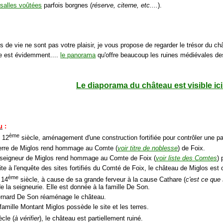
salles voûtées
parfois borgnes (
réserve, citerne, etc....
).
es de vie ne sont pas votre plaisir, je vous propose de regarder le trésor du ch
le est évidemment....
le panorama
qu'offre beaucoup les ruines médiévales des
Le diaporama du château est visible ici 
u
:
ème
u 12
siècle, aménagement d'une construction fortifiée pour contrôler une pa
ierre de Miglos rend hommage au Comte (
voir titre de noblesse
) de Foix.
 seigneur de Miglos rend hommage au Comte de Foix (
voir liste des Comtes
) 
te à l'enquête des sites fortifiés du Comté de Foix, le château de Miglos est c
ème
 14
siècle, à cause de sa grande ferveur à la cause Cathare (
c'est ce que
 la seigneurie. Elle est donnée à la famille De Son.
ernard De Son réaménage le château.
famille Montant Miglos possède le site et les terres.
ècle (
à vérifier
), le château est partiellement ruiné.