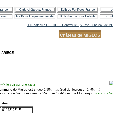
rance
Carte
châteaux
France
Eglises
Fortifiées France
L
tères
Ma Bibliothèque médiévale
Bibliothèque pour Enfants
Cont
<< Château d'ORCHER - Gonfreville...
Suisse - Château de M
Château de MIGLOS
- ARIÈGE
(
--> le voir sur une carte
)
mmune de Miglos est située à 90km au Sud de Toulouse, à 70km à
-Sud-Est de Saint Gaudens, à 25km au Sud-Ouest de Montségur (
voir son châ
âteau :
01° 35' 25" E