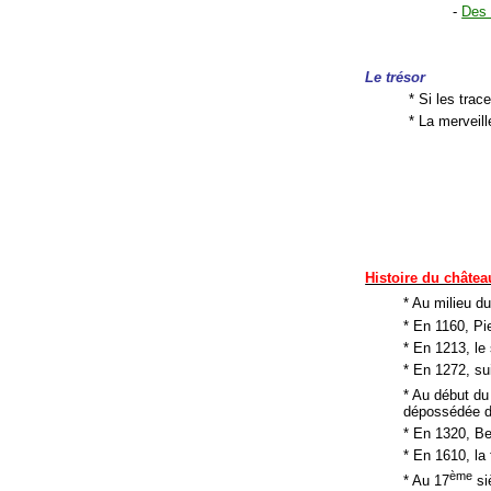
-
Des 
Le trésor
* Si les trac
* La merveil
Histoire du châtea
* Au milieu d
* En 1160, P
* En 1213, le
* En 1272, sui
* Au début du
dépossédée de
* En 1320, B
* En 1610, la 
ème
* Au 17
si