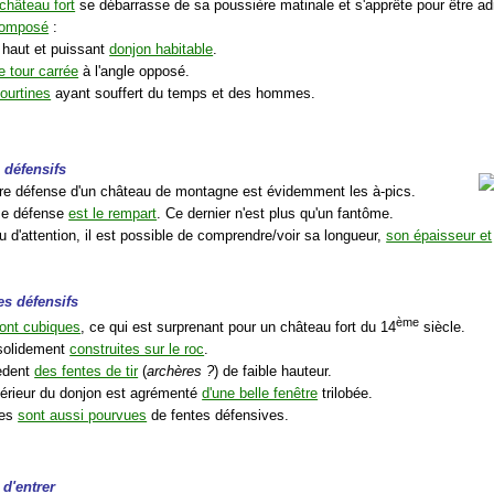
 château fort
se débarrasse de sa poussière matinale et s'apprête pour être ad
composé
:
n haut et puissant
donjon habitable
.
e tour carrée
à l'angle opposé.
ourtines
ayant souffert du temps et des hommes.
défensifs
e défense d'un château de montagne est évidemment les à-pics.
me défense
est le rempart
. Ce dernier n'est plus qu'un fantôme.
 d'attention, il est possible de comprendre/voir sa longueur,
son épaisseur et
es défensifs
ème
sont cubiques
, ce qui est surprenant pour un château fort du 14
siècle.
 solidement
construites sur le roc
.
èdent
des fentes de tir
(
archères ?
) de faible hauteur.
périeur du donjon est agrémenté
d'une belle fenêtre
trilobée.
nes
sont aussi pourvues
de fentes défensives.
d'entrer