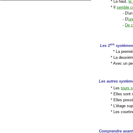
* La haut,
le
* Il
semble 
- D'u
- D'
un
-
De c
ers
Les 1
systèmes 
* La premièr
* La deuxiè
* Avec un peu
Les autres systèm
* Les
tours 
* Elles sont
* Elles poss
* L'étage su
* Les courti
Comprendre avant 