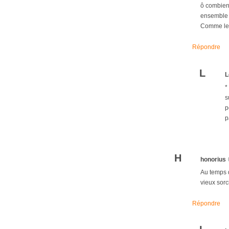
ô combien,
ensemble s
Comme le v
Répondre
L
L
*
s
p
p
H
honorius
Au temps d
vieux sorc
Répondre