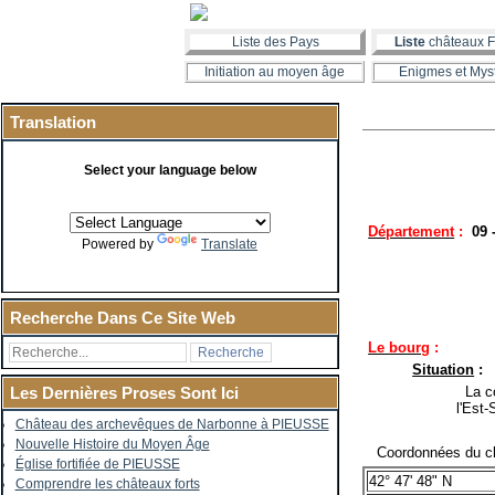
Liste des Pays
Liste
châteaux F
Initiation au moyen âge
Enigmes et Mys
Translation
Select your language below
Département
:
09 
Powered by
Translate
Recherche Dans Ce Site Web
Le bourg
:
Situation
:
La co
Les Dernières Proses Sont Ici
l'Est
Château des archevêques de Narbonne à PIEUSSE
Nouvelle Histoire du Moyen Âge
Coordonnées du ch
Église fortifiée de PIEUSSE
42° 47' 48" N
Comprendre les châteaux forts