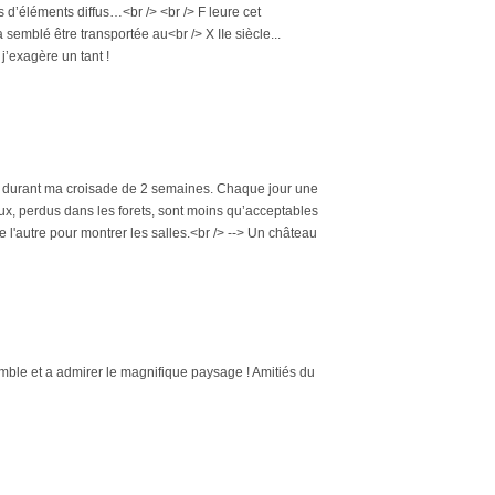
d’éléments diffus…<br /> <br /> F leure cet
semblé être transportée au<br /> X IIe siècle...
 j’exagère un tant !
alé durant ma croisade de 2 semaines. Chaque jour une
 eux, perdus dans les forets, sont moins qu’acceptables
de l'autre pour montrer les salles.<br /> --> Un château
mble et a admirer le magnifique paysage ! Amitiés du