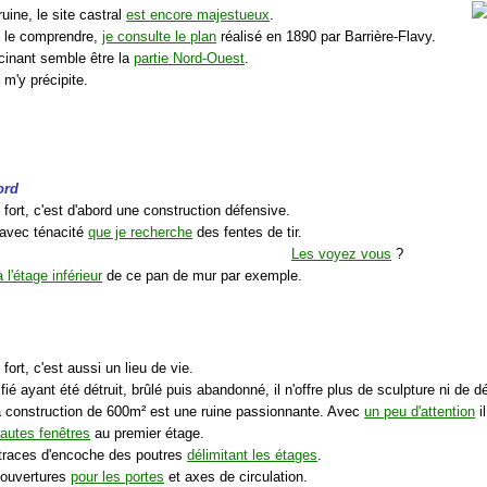
ruine, le site castral
est encore majestueux
.
x le comprendre,
je consulte le plan
réalisé en 1890 par Barrière-Flavy.
scinant semble être la
partie Nord-Ouest
.
e m'y précipite.
ord
fort, c'est d'abord une construction défensive.
 avec ténacité
que je recherche
des fentes de tir.
Les voyez vous
?
à l'étage inférieur
de ce pan de mur par exemple.
fort, c'est aussi un lieu de vie.
tifié ayant été détruit, brûlé puis abandonné, il n'offre plus de sculpture ni de d
la construction de 600m² est une ruine passionnante. Avec
un peu d'attention
il
autes fenêtres
au premier étage.
 traces d'encoche des poutres
délimitant les étages
.
 ouvertures
pour les portes
et axes de circulation.