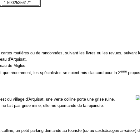
1.5902535617°
 cartes routières ou de randonnées, suivant les livres ou les revues, suivant 
eau d'Arquisat.
teau de Miglos.
ème
it que récemment, les spécialistes se soient mis d'accord pour la 2
proposi
st du village d'Arquisat, une verte colline porte une grise ruine.
le ne fait pas grise mine, elle me quémande de la rejoindre.
a colline, un petit parking demande au touriste (
ou au castellologue amateur
) 