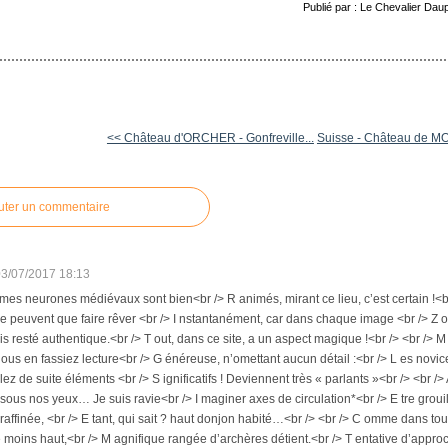
Publié par : Le Chevalier Dau
<< Château d'ORCHER - Gonfreville...
Suisse - Château de M
uter un commentaire
03/07/2017 18:13
 mes neurones médiévaux sont bien<br /> R animés, mirant ce lieu, c’est certain !<b
e peuvent que faire rêver <br /> I nstantanément, car dans chaque image <br /> Z 
is resté authentique.<br /> T out, dans ce site, a un aspect magique !<br /> <br /> M 
nous en fassiez lecture<br /> G énéreuse, n’omettant aucun détail :<br /> L es nov
ez de suite éléments <br /> S ignificatifs ! Deviennent très « parlants »<br /> <br /> 
sous nos yeux… Je suis ravie<br /> I maginer axes de circulation*<br /> E tre groui
 raffinée, <br /> E tant, qui sait ? haut donjon habité…<br /> <br /> C omme dans tou
e moins haut,<br /> M agnifique rangée d’archères détient.<br /> T entative d’appro