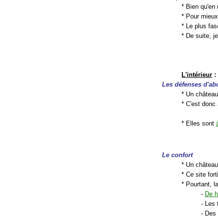
* Bien qu'en 
* Pour mieu
* Le plus fa
* De suite, j
L'intérieur
:
Les défenses d'ab
* Un château 
* C'est donc
* Elles sont
Le confort
* Un château 
* Ce site for
* Pourtant, 
-
De h
- Les
- Des