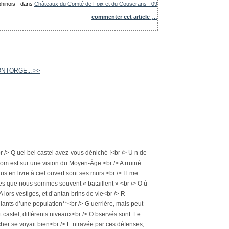
phinois
-
dans
Châteaux du Comté de Foix et du Couserans : 09
commenter cet article
…
ONTORGE... >>
r /> Q uel bel castel avez-vous déniché !<br /> U n de
oom est sur une vision du Moyen-Âge <br /> A rruiné
us en livre à ciel ouvert sont ses murs.<br /> I l me
ices que nous sommes souvent « bataillent » <br /> O ù
A lors vestiges, et d’antan brins de vie<br /> R
llants d’une population**<br /> G uerrière, mais peut-
t castel, différents niveaux<br /> O bservés sont. Le
cher se voyait bien<br /> E ntravée par ces défenses,