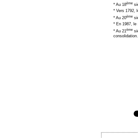
ème
* Au 18
si
* Vers 1792, l
ème
* Au 20
si
* En 1987, le
ème
* Au 21
siè
consolidation