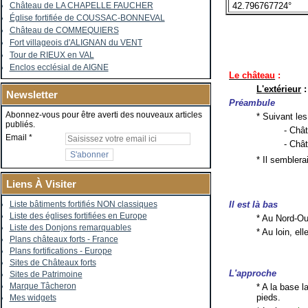
42.796767724°
Château de LA CHAPELLE FAUCHER
Église fortifiée de COUSSAC-BONNEVAL
Château de COMMEQUIERS
Fort villageois d'ALIGNAN du VENT
Tour de RIEUX en VAL
Enclos ecclésial de AIGNE
Le château
:
L'extérieur
:
Newsletter
Préambule
Abonnez-vous pour être averti des nouveaux articles
* Suivant les
publiés.
- Chât
Email
- Châ
* Il semblera
Liens À Visiter
Liste bâtiments fortifiés NON classiques
Il est là bas
Liste des églises fortifiées en Europe
* Au Nord-Oue
Liste des Donjons remarquables
* Au loin, el
Plans châteaux forts - France
Plans fortifications - Europe
Sites de Châteaux forts
L'approche
Sites de Patrimoine
Marque Tâcheron
* A la base l
pieds.
Mes widgets