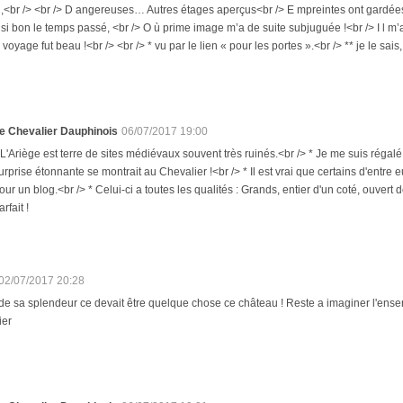
<br /> <br /> D angereuses… Autres étages aperçus<br /> E mpreintes ont gardées 
i bon le temps passé, <br /> O ù prime image m’a de suite subjuguée !<br /> I l m’a 
oyage fut beau !<br /> <br /> * vu par le lien « pour les portes ».<br /> ** je le sais,
e Chevalier Dauphinois
06/07/2017 19:00
 L'Ariège est terre de sites médiévaux souvent très ruinés.<br /> * Je me suis rég
urprise étonnante se montrait au Chevalier !<br /> * Il est vrai que certains d'entre
our un blog.<br /> * Celui-ci a toutes les qualités : Grands, entier d'un coté, ouvert 
arfait !
02/07/2017 20:28
e sa splendeur ce devait être quelque chose ce château ! Reste a imaginer l'ense
ier