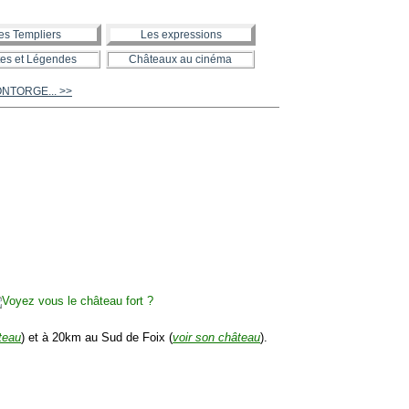
es Templiers
Les expressions
es et Légendes
Châteaux au cinéma
ONTORGE... >>
teau
) et à 20km au Sud de Foix (
voir son château
).