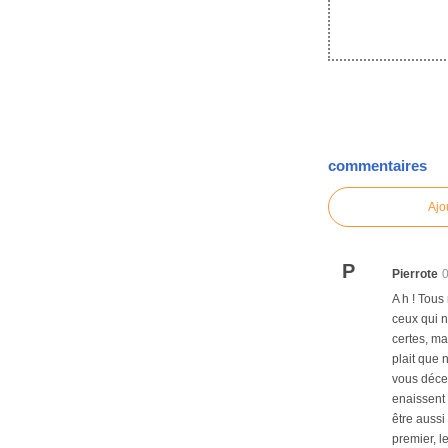
commentaires
Ajo
P
Pierrote
A h ! Tous
ceux qui n
certes, ma
plait que 
vous décel
enaissent 
être aussi
premier, l