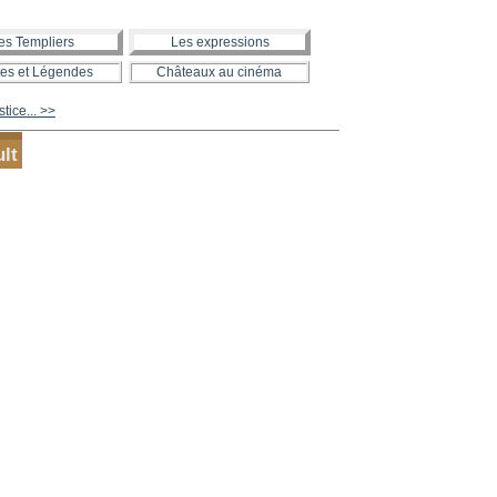
es Templiers
Les expressions
es et Légendes
Châteaux au cinéma
tice... >>
lt