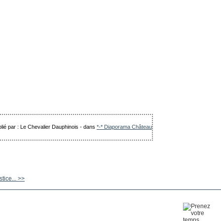
lié par : Le Chevalier Dauphinois
-
dans
*-* Diaporama Château
tice... >>