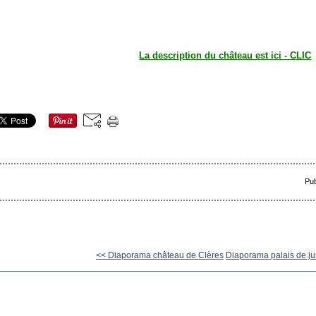
La description du château est ici - CLIC
Pub
<< Diaporama château de Clères
Diaporama palais de jus