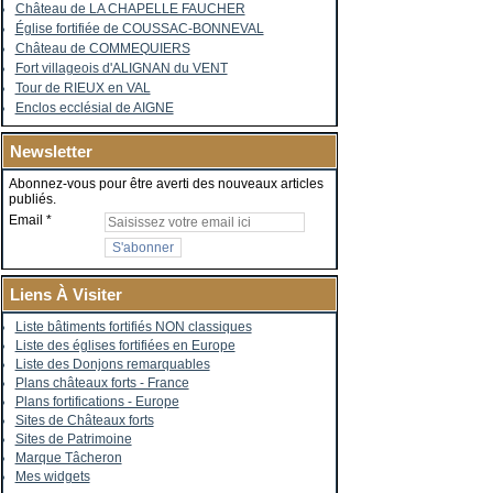
Château de LA CHAPELLE FAUCHER
Église fortifiée de COUSSAC-BONNEVAL
Château de COMMEQUIERS
Fort villageois d'ALIGNAN du VENT
Tour de RIEUX en VAL
Enclos ecclésial de AIGNE
Newsletter
Abonnez-vous pour être averti des nouveaux articles
publiés.
Email
Liens À Visiter
Liste bâtiments fortifiés NON classiques
Liste des églises fortifiées en Europe
Liste des Donjons remarquables
Plans châteaux forts - France
Plans fortifications - Europe
Sites de Châteaux forts
Sites de Patrimoine
Marque Tâcheron
Mes widgets