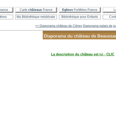
rance
Carte
châteaux
France
Eglises
Fortifiées France
L
tères
Ma Bibliothèque médiévale
Bibliothèque pour Enfants
Cont
<< Diaporama château de Clères
Diaporama palais de jus
Diaporama du château de Beaussau
La description du château est ici - CLIC