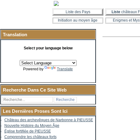
Liste des Pays
Liste
châteaux F
Initiation au moyen âge
Enigmes et Mys
Translation
Select your language below
Powered by
Translate
Recherche Dans Ce Site Web
Les Dernières Proses Sont Ici
Château des archevêques de Narbonne à PIEUSSE
Nouvelle Histoire du Moyen Âge
Église fortifiée de PIEUSSE
Comprendre les châteaux forts