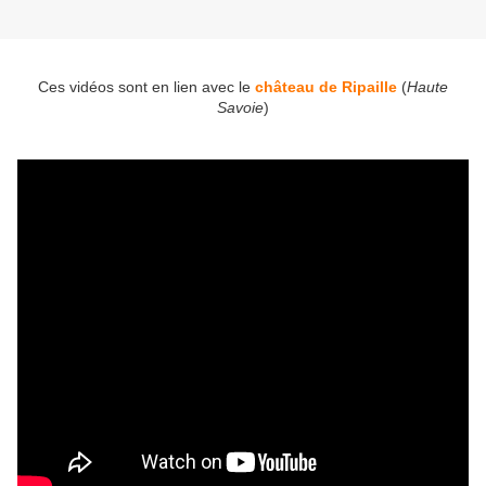
Ces vidéos sont en lien avec le
château de Ripaille
(
Haute
Savoie
)