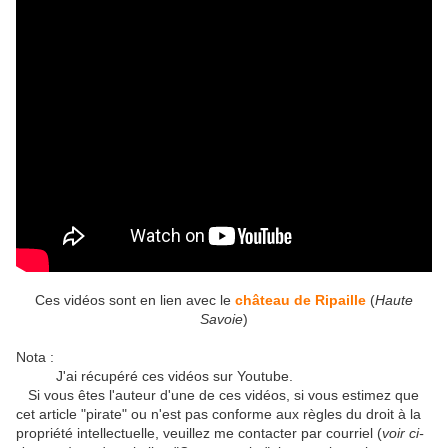
Ces vidéos sont en lien avec le
château de Ripaille
(
Haute
Savoie
)
Nota :
J'ai récupéré ces vidéos sur Youtube.
Si vous êtes l'auteur d'une de ces vidéos, si vous estimez que
cet article "pirate" ou n'est pas conforme aux règles du droit à la
propriété intellectuelle, veuillez me contacter par courriel (
voir ci-