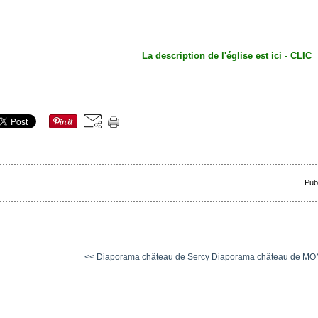
La description de l'église est ici - CLIC
Pub
<< Diaporama château de Sercy
Diaporama château de MON