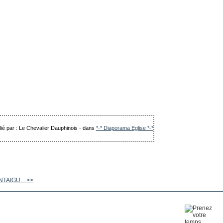
lié par : Le Chevalier Dauphinois
-
dans
*-* Diaporama Eglise *-*
TAIGU... >>