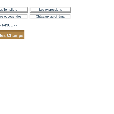
es Templiers
Les expressions
es et Légendes
Châteaux au cinéma
TAIGU... >>
e des Champs