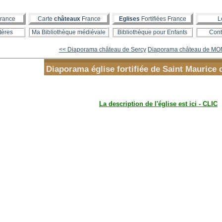
rance
Carte
châteaux
France
Eglises
Fortifiées France
L
tères
Ma Bibliothèque médiévale
Bibliothèque pour Enfants
Cont
<< Diaporama château de Sercy
Diaporama château de MON
Diaporama église fortifiée de Saint Mauric
La description de l'église est ici - CLIC