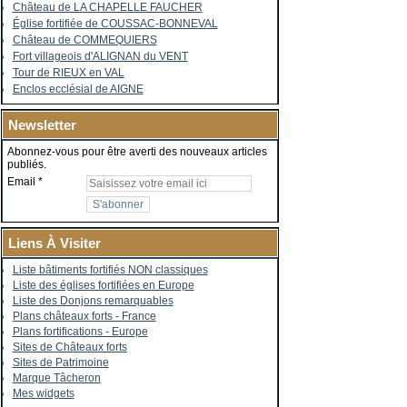
Château de LA CHAPELLE FAUCHER
Église fortifiée de COUSSAC-BONNEVAL
Château de COMMEQUIERS
Fort villageois d'ALIGNAN du VENT
Tour de RIEUX en VAL
Enclos ecclésial de AIGNE
Newsletter
Abonnez-vous pour être averti des nouveaux articles
publiés.
Email
Liens À Visiter
Liste bâtiments fortifiés NON classiques
Liste des églises fortifiées en Europe
Liste des Donjons remarquables
Plans châteaux forts - France
Plans fortifications - Europe
Sites de Châteaux forts
Sites de Patrimoine
Marque Tâcheron
Mes widgets