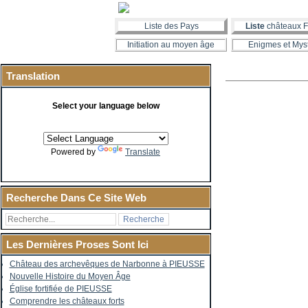
Liste des Pays
Liste
châteaux F
Initiation au moyen âge
Enigmes et Mys
Translation
Select your language below
Powered by
Translate
Recherche Dans Ce Site Web
Les Dernières Proses Sont Ici
Château des archevêques de Narbonne à PIEUSSE
Nouvelle Histoire du Moyen Âge
Église fortifiée de PIEUSSE
Comprendre les châteaux forts