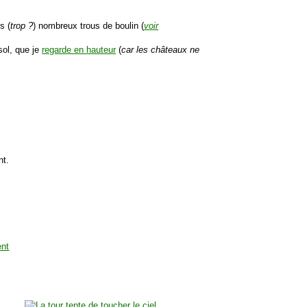
s (
trop ?
) nombreux trous de boulin (
voir
sol, que je
regarde en hauteur
(
car les châteaux ne
nt.