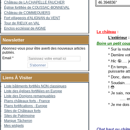
46.394836°
Château de LA CHAPELLE FAUCHER
Église fortifiée de COUSSAC-BONNEVAL
Château de COMMEQUIERS
Fort villageois d'ALIGNAN du VENT
Tour de RIEUX en VAL
Enclos ecclésial de AIGNE
Le château
:
L'extérieur
:
Newsletter
Boire un petit cou
Abonnez-vous pour être averti des nouveaux articles
* Sur la rout
publiés.
* Derrière vo
Email
*
Hic
🤪..... 
* En temps..
puissante at
* Donc, dans
Liens À Visiter
* Soudain.....
Liste bâtiments fortifiés NON classiques
! 😳
Liste des églises fortifiées en Europe
* Je sais, no
Liste des Donjons remarquables
..... 
Plans châteaux forts - France
* Je me dois
Plans fortifications - Europe
Sites de Châteaux forts
Sites de Patrimoine
Marque Tâcheron
Mes widgets
Chat haut ou châte