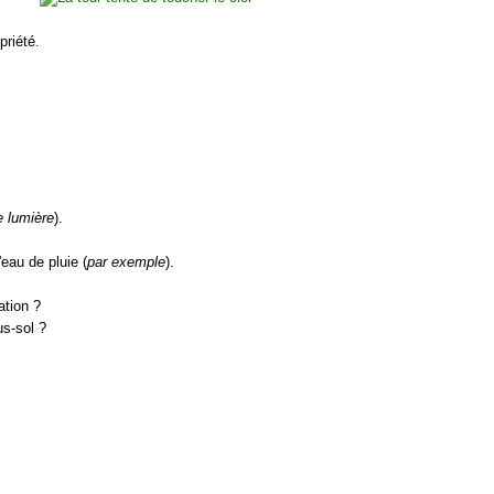
priété.
e lumière
).
'eau de pluie (
par exemple
).
ation ?
us-sol ?