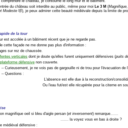
 comprendre le château, je contourne le long mur et le bâtiment.
'entrée du château soit interdite au public, même pour moi
Le 3 M
(
Magnifique,
et Modeste
🤣), je peux admirer cette beauté médiévale depuis la limite de pro
apide de la tour
our est accolée à un bâtiment récent que je ne regarde pas.
 de cette façade ne me donne pas plus d'information :
tages sur rez de chaussée.
fentes verticales
dont je doute qu'elles furent uniquement défensives (
puits d
e
plateforme défensive
non couverte.
-- Curieusement, je ne vois pas de gargouille ni de trou pour l'évacuation de l
-- Questions :
L'absence est elle due à la reconstruction/consolid
Ou l'eau fut/est elle récupérée pour la citerne en so
rise
n magnifique oeil si bleu d'aigle persan (
et inversement
) remarque.......
....... la voyez vous en bas à droite ?
rée médiéval défensive :