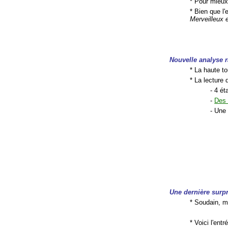
* Pour mieux
* Bien que l
Merveilleux 
Nouvelle analyse
r
* La haute t
* La lecture
- 4 é
-
Des 
- Un
Une dernière surp
* Soudain, mo
* Voici l'ent