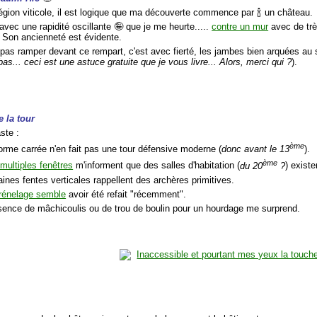
égion viticole, il est logique que ma découverte commence par 🍾 un château.
avec une rapidité oscillante 🤪 que je me heurte.....
contre un mur
avec de trè
. Son ancienneté est évidente.
 pas ramper devant ce rempart, c'est avec fierté, les jambes bien arquées au 
as... ceci est une astuce gratuite que je vous livre... Alors, merci qui ?
).
 la tour
ste :
ème
orme carrée n'en fait pas une tour défensive moderne (
donc avant le 13
).
ème
multiples fenêtres
m'informent que des salles d'habitation (
du 20
?
) existe
aines fentes verticales rappellent des archères primitives.
rénelage semble
avoir été refait "récemment".
bsence de mâchicoulis ou de trou de boulin pour un hourdage me surprend.