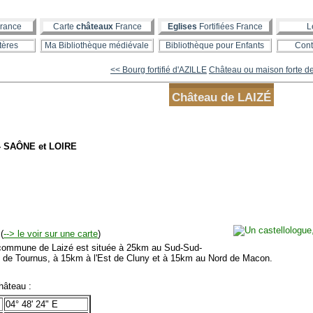
rance
Carte
châteaux
France
Eglises
Fortifiées France
L
tères
Ma Bibliothèque médiévale
Bibliothèque pour Enfants
Cont
<< Bourg fortifié d'AZILLE
Château ou maison forte de
Château de LAIZÉ
- SAÔNE et LOIRE
(
--> le voir sur une carte
)
mmune de Laizé est située à 25km au Sud-Sud-
 de Tournus, à 15km à l'Est de Cluny et à 15km au Nord de Macon.
âteau :
04° 48' 24" E