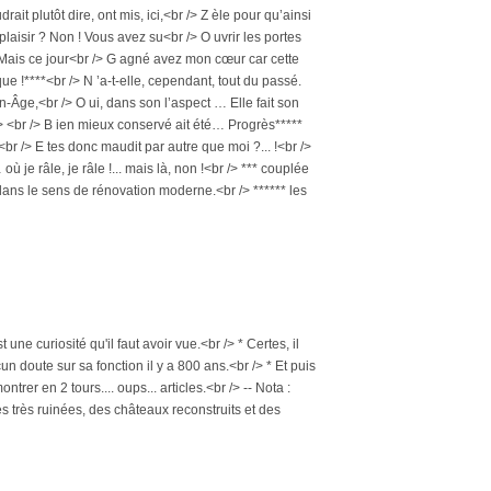
ait plutôt dire, ont mis, ici,<br /> Z èle pour qu’ainsi
plaisir ? Non ! Vous avez su<br /> O uvrir les portes
 Mais ce jour<br /> G agné avez mon cœur car cette
ue !****<br /> N ’a-t-elle, cependant, tout du passé.
-Âge,<br /> O ui, dans son l’aspect … Elle fait son
r /> <br /> B ien mieux conservé ait été… Progrès*****
*<br /> E tes donc maudit par autre que moi ?... !<br />
 je râle, je râle !... mais là, non !<br /> *** couplée
* dans le sens de rénovation moderne.<br /> ****** les
ne curiosité qu'il faut avoir vue.<br /> * Certes, il
 doute sur sa fonction il y a 800 ans.<br /> * Et puis
rer en 2 tours.... oups... articles.<br /> -- Nota :
s très ruinées, des châteaux reconstruits et des