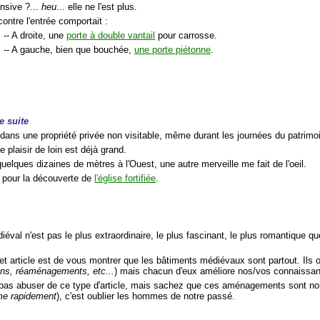
ensive ?...
heu
... elle ne l'est plus.
contre l'entrée comportait :
-- A droite, une
porte à double vantail
pour carrosse.
-- A gauche, bien que bouchée,
une porte piétonne
.
e suite
t dans une propriété privée non visitable, même durant les journées du patrimo
le plaisir de loin est déjà grand.
 quelques dizaines de mètres à l'Ouest, une autre merveille me fait de l'oeil.
 pour la découverte de
l'église fortifiée
.
iéval n'est pas le plus extraordinaire, le plus fascinant, le plus romantique 
et article est de vous montrer que les bâtiments médiévaux sont partout. Ils o
ons, réaménagements, etc...
) mais chacun d'eux améliore nos/vos connaissances
 pas abuser de ce type d'article, mais sachez que ces aménagements sont 
e rapidement
), c'est oublier les hommes de notre passé.