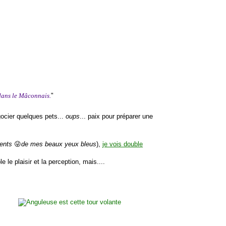
dans le Mâconnais.
"
égocier quelques pets...
oups
... paix pour préparer une
ments
😜
de mes beaux yeux bleus
),
je vois double
le le plaisir et la perception, mais....