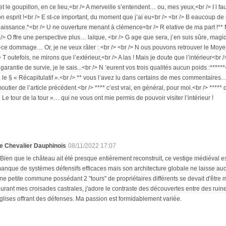
et le goupillon, en ce lieu,<br /> A merveille s’entendent… ou, mes yeux,<br /> I l faudr
on esprit !<br /> E st-ce important, du moment que j’ai eu<br /> <br /> B eaucoup de 
aissance.*<br /> U ne ouverture menant à clémence<br /> R elative de ma part !**
 /> O ffre une perspective plus… laïque, <br /> G age que sera, j’en suis sûre, magiq
t-ce dommage… Or, je ne veux râler : <br /> <br /> N ous pouvons retrouver le Moyen
> T outefois, ne mirons que l’extérieur,<br /> A las ! Mais je doute que l’intérieur<b
t garantie de survie, je le sais...<br /> N ’eurent vos trois qualités aucun poids :*****
f. le § « Récapitulatif ».<br /> ** vous l’avez lu dans certains de mes commentaires… où
outier de l’article précédent.<br /> **** c’est vrai, en général, pour moi.<br /> ****
 Le tour de la tour »… qui ne vous ont mie permis de pouvoir visiter l’intérieur !
e Chevalier Dauphinois
08/11/2022 17:07
 Bien que le château ait été presque entièrement reconstruit, ce vestige médiéval est u
anque de systèmes défensifs efficaces mais son architecture globale ne laisse aucun
ne petite commune possédant 2 "tours" de propriétaires différents se devait d'être mont
urant mes croisades castrales, j'adore le contraste des découvertes entre des ruine
glises offrant des défenses. Ma passion est formidablement variée.