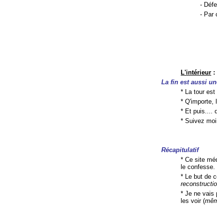
- Déf
- Par 
L'intérieur
:
La fin est aussi un
* La tour es
* Q'importe, 
* Et puis....
* Suivez moi
Récapitulatif
* Ce site méd
le confesse.
* Le but de c
reconstructi
* Je ne vais
les voir (
mêm