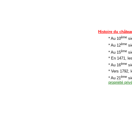
Histoire du châtea
ème
* Au 10
si
ème
* Au 12
si
ème
* Au 15
si
* En 1471, le
ème
* Au 16
si
* Vers 1792, 
ème
* Au 21
si
propriété priv