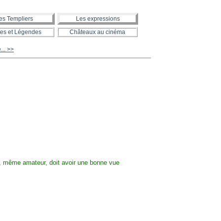
es Templiers
Les expressions
es et Légendes
Châteaux au cinéma
... >>