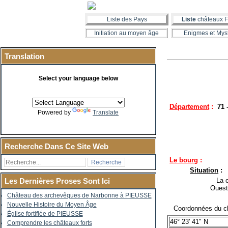
Liste des Pays
Liste
châteaux F
Initiation au moyen âge
Enigmes et Mys
Translation
Select your language below
Département
:
71 
Powered by
Translate
Recherche Dans Ce Site Web
Le bourg
:
Situation
:
La co
Les Dernières Proses Sont Ici
Ouest
Château des archevêques de Narbonne à PIEUSSE
Nouvelle Histoire du Moyen Âge
Coordonnées du ch
Église fortifiée de PIEUSSE
46° 23' 41" N
Comprendre les châteaux forts