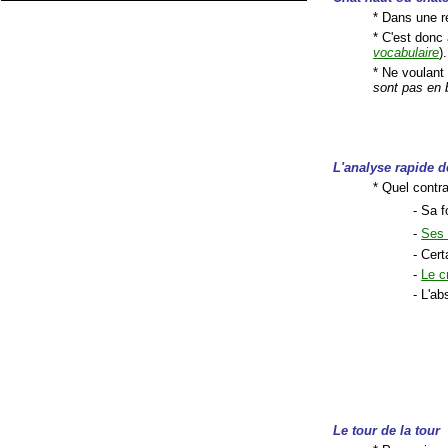
* Dans une r
* C'est donc 
vocabulaire
)
* Ne voulant
sont pas en b
L'analyse
rapide de
* Quel contra
- Sa f
-
Ses 
- Cert
-
Le c
- L'a
Le tour de la tour