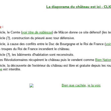
La diaporama du château est ici - CLI
u
:
ècle, le Comte (
voir titre de noblesse
) de Mâcon donne ce site défensif (
les te
ècle
(?)
, construction du prieuré avec tour défensive.
ècle, à cause des conflits entre le Duc de Bourgogne et le Roi de France (
voir
s troupes du Roi de France incendient le château.
ècle (
?
), les bâtiments d'habitation sont reconstruits.
les Révolutionnaires récupèrent le château puis le vendent comme
Bien Natio
ècle, la découverte de l'extérieur du château est libre et gratuite depuis les r
ée
est interdite.