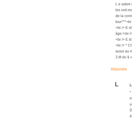
L e sabre 
les voit m
de la conn
tour***<br
<br /> E s
âge !<br /
<br /> E s
<br /> * C
aussi au m
3 M du § «
Répondre
L
L
*
m
u
D
é