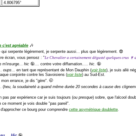
4.806795°
p c'est agréable
🎶
e qui serpente légèrement, je serpente aussi... plus que légèrement. 😨
tre écran, vous pensez : "
Le Chevalier a certainement dégusté quelques crus 🍷 
je m'insurge...
hic
🤪.... contre votre diffamation.....
hic
. 🤪
..
oups
... en tant que représentant de Mon Dauphin (
voir liste
), je suis allé n
taque conjointe contre les Savoisiens (
voir liste
) au Sud-Est.
 mon errance, je dis "gère". 🤭
. (
heu, la soudaineté a quand même durée 20 secondes à cause des cligne
n pas par expérience car je suis toujours (
ou presque
) sobre, que l'alcool doub
en ce moment je vois double "pas pareil".
 d'approcher ce bourg pour comprendre
cette asymétrique doublette
.
au.... Hic
🤪