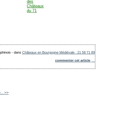
uphinois
-
dans
Châteaux en Bourgogne Médiévale : 21 58 71 89
commenter cet article
…
... >>