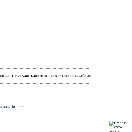
lié par : Le Chevalier Dauphinois
-
dans
*-* Diaporama Château
ations de... >>