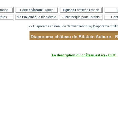
rance
Carte
châteaux
France
Eglises
Fortifiées France
L
tères
Ma Bibliothèque médiévale
Bibliothèque pour Enfants
Cont
<< Diaporama château de Schwartzenbourg
Diaporama fortific
Diaporama château de Bilstein Aubure - 
La description du château est ici - CLIC