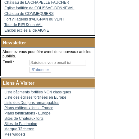
Château de LA CHAPELLE FAUCHER
Église fortifiée de COUSSAC-BONNEVAL
Château de COMMEQUIERS
Fort villageois d'ALIGNAN du VENT
Tour de RIEUX en VAL
Enclos ecclésial de AIGNE
Newsletter
Abonnez-vous pour être averti des nouveaux articles
publiés.
Email
Liens À Visiter
Liste bâtiments fortifiés NON classiques
Liste des églises fortifiées en Europe
Liste des Donjons remarquables
Plans châteaux forts - France
Plans fortifications - Europe
Sites de Châteaux forts
Sites de Patrimoine
Marque Tâcheron
Mes widgets