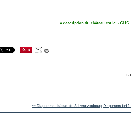
La description du château est ici - CLIC
Pub
<< Diaporama château de Schwartzenbourg
Diaporama fortific