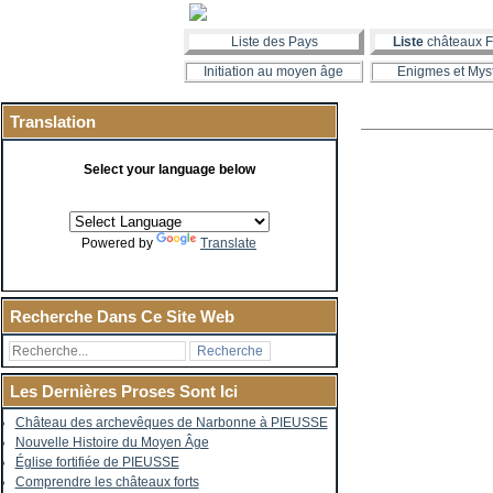
Liste des Pays
Liste
châteaux F
Initiation au moyen âge
Enigmes et Mys
Translation
Select your language below
Powered by
Translate
Recherche Dans Ce Site Web
Les Dernières Proses Sont Ici
Château des archevêques de Narbonne à PIEUSSE
Nouvelle Histoire du Moyen Âge
Église fortifiée de PIEUSSE
Comprendre les châteaux forts