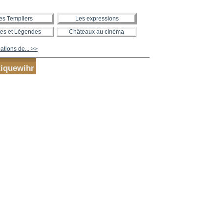
es Templiers
Les expressions
es et Légendes
Châteaux au cinéma
ations de... >>
Riquewihr