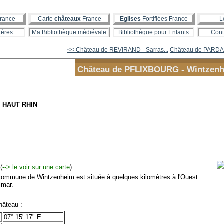
rance
Carte
châteaux
France
Eglises
Fortifiées France
L
tères
Ma Bibliothèque médiévale
Bibliothèque pour Enfants
Cont
<< Château de REVIRAND - Sarras...
Château de PARDA
Château de PFLIXBOURG - Wintzen
- HAUT RHIN
(
--> le voir sur une carte
)
mmune de Wintzenheim est située à quelques kilomètres à l'Ouest
lmar.
âteau :
07° 15' 17" E