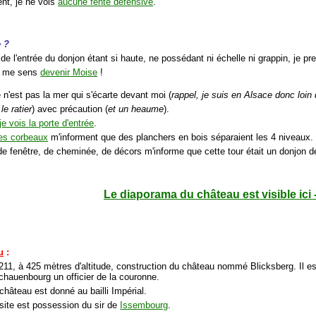
nt, je ne vois
aucune fente défensive
.
e ?
 de l'entrée du donjon étant si haute, ne possédant ni échelle ni grappin, je pr
je me sens
devenir Moise
!
e n'est pas la mer qui s'écarte devant moi (
rappel, je suis en Alsace donc loin
 le ratier
) avec précaution (
et un heaume
).
je vois la porte d'entrée
.
les corbeaux
m'informent que des planchers en bois séparaient les 4 niveaux.
de fenêtre, de cheminée, de décors m'informe que cette tour était un donjon de
Le diaporama du château est visible ici 
u
:
 1211, à 425 mètres d'altitude, construction du château nommé Blicksberg. Il 
chauenbourg un officier de la couronne.
château est donné au bailli Impérial.
 site est possession du sir de
Issembourg
.