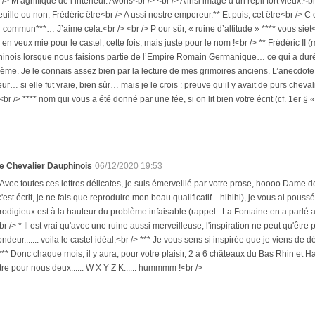
/> M agnifique de l’intérieur. Avons<br /> <br /> A insi image d’un repli fort vieux.<b
euille ou non, Frédéric être<br /> A ussi nostre empereur.** Et puis, cet être<br />
 commun***… J’aime cela.<br /> <br /> P our sûr, « ruine d’altitude » **** vous siet<br
 en veux mie pour le castel, cette fois, mais juste pour le nom !<br /> ** Frédéric II
nois lorsque nous faisions partie de l’Empire Romain Germanique… ce qui a duré l
ème. Je le connais assez bien par la lecture de mes grimoires anciens. L’anecdote, 
eur… si elle fut vraie, bien sûr… mais je le crois : preuve qu’il y avait de purs cheval
<br /> **** nom qui vous a été donné par une fée, si on lit bien votre écrit (cf. 1er §
e Chevalier Dauphinois
06/12/2020 19:53
 Avec toutes ces lettres délicates, je suis émerveillé par votre prose, hoooo Dame 
c'est écrit, je ne fais que reproduire mon beau qualificatif... hihihi), je vous ai poussé 
rodigieux est à la hauteur du problème infaisable (rappel : La Fontaine en a parlé ave
br /> * Il est vrai qu'avec une ruine aussi merveilleuse, l'inspiration ne peut qu'être 
ondeur....... voila le castel idéal.<br /> *** Je vous sens si inspirée que je viens de 
*** Donc chaque mois, il y aura, pour votre plaisir, 2 à 6 châteaux du Bas Rhin et Ha
tre pour nous deux...... W X Y Z K...... hummmm !<br />