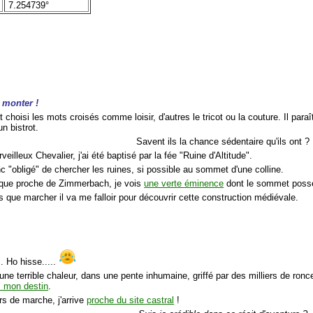
7.254739°
s monter !
t choisi les mots croisés comme loisir, d'autres le tricot ou la couture. Il 
n bistrot.
Savent ils la chance sédentaire qu'ils ont ?
veilleux Chevalier, j'ai été baptisé par la fée "Ruine d'Altitude".
c "obligé" de chercher les ruines, si possible au sommet d'une colline.
i que proche de Zimmerbach, je vois
une verte éminence
dont le sommet possè
s que marcher il va me falloir pour découvrir cette construction médiévale.
.. Ho hisse.....
une terrible chaleur, dans une pente inhumaine, griffé par des milliers de ron
s mon destin
.
rs de marche, j'arrive
proche du site castral
!