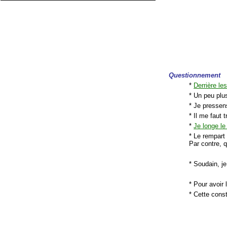
Questionnement
*
Derrière le
* Un peu plu
* Je pressen
* Il me faut t
*
Je longe le
* Le rempart
Par contre, 
* Soudain, 
* Pour avoir 
* Cette cons