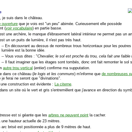
s
, je suis dans le château.
e ouverture
que je vois est "un peu" abimée. Curieusement elle possède
nt (
voir vocabulaire
) en partie basse.
'est une archère, le manque d'ébrasement latéral intérieur ne permet pas un ang
'est un un puits de lumière, il n'est pas très haut.
-- En découvrant au dessus de nombreux trous horizontaux pour les poutres d
lumière est la bonne idée.
-- Vous vous dites : "
Chevalier, le sol est proche du trou, cela fait une faible
-- Il faut imaginer que les étages sont tombés, donc ont fait remonter le so
un
autre trou vertical
(
entier
) confirme ma supputation.
e dans ce château (
le logis et les communs
) m'informe que
de nombreuses pa
je ferai ne seront que "divinations".
, une construction est évidente :
La citerne
.
dans un site où le vert et gris s'entremêlent que j'avance en direction du sy
itresse est si géante que les
arbres ne peuvent point
la cacher.
a une hauteur actuelle de 23 mètres.
 arc brisé est positionnée a plus de 9 mètres de haut.