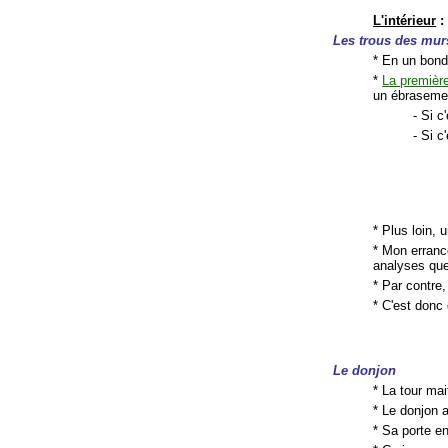
L'intérieur
:
Les trous des mur
* En un bond
*
La premièr
un ébraseme
- Si c
- Si c
* Plus loin, 
* Mon erranc
analyses que 
* Par contre
* C'est donc 
Le donjon
* La tour ma
* Le donjon 
* Sa porte en