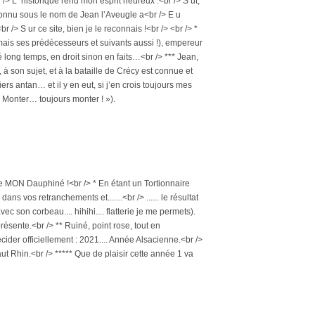
r /> L ‘historique rend mon esprit heureux :<br /> S ut,
 C onnu sous le nom de Jean l’Aveugle a<br /> E u
 /> S ur ce site, bien je le reconnais !<br /> <br /> *
 (mais ses prédécesseurs et suivants aussi !), empereur
ong temps, en droit sinon en faits…<br /> *** Jean,
à son sujet, et à la bataille de Crécy est connue et
iers antan… et il y en eut, si j’en crois toujours mes
 « Monter… toujours monter ! »).
de MON Dauphiné !<br /> * En étant un Tortionnaire
dans vos retranchements et.......<br /> ...... le résultat
c son corbeau.... hihihi.... flatterie je me permets).
présente.<br /> ** Ruiné, point rose, tout en
décider officiellement : 2021.... Année Alsacienne.<br />
ut Rhin.<br /> ***** Que de plaisir cette année 1 va