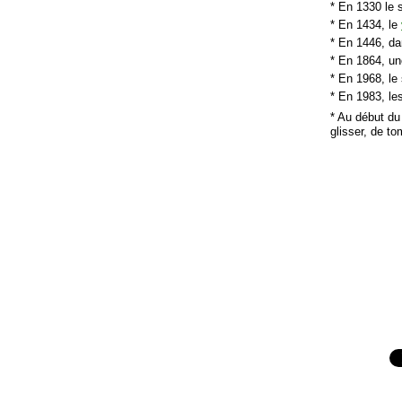
* En 1330 le 
* En 1434, le
* En 1446, d
* En 1864, u
* En 1968, le
* En 1983, le
* Au début du
glisser, de to