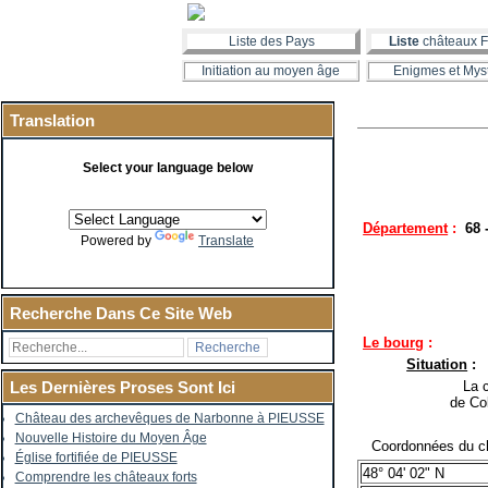
Liste des Pays
Liste
châteaux F
Initiation au moyen âge
Enigmes et Mys
Translation
Select your language below
Département
:
68 
Powered by
Translate
Recherche Dans Ce Site Web
Le bourg
:
Situation
:
La co
Les Dernières Proses Sont Ici
de Co
Château des archevêques de Narbonne à PIEUSSE
Nouvelle Histoire du Moyen Âge
Coordonnées du ch
Église fortifiée de PIEUSSE
48° 04' 02" N
Comprendre les châteaux forts