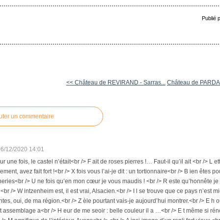
Publié 
<< Château de REVIRAND - Sarras...
Château de PARDA
uter un commentaire
06/12/2020 14:01
 Pour une fois, le castel n’était<br /> F ait de roses pierres !… Faut-il qu’il ait <br /> 
ement, avez fait fort !<br /> X fois vous l’ai-je dit : un tortionnaire<br /> B ien ête
neries<br /> U ne fois qu’en mon cœur je vous maudis ! <br /> R este qu’honnête je 
> <br /> W intzenheim est, il est vrai, Alsacien.<br /> I l se trouve que ce pays n’est 
entes, oui, de ma région.<br /> Z èle pourtant vais-je aujourd’hui montrer.<br /> E h o
et assemblage a<br /> H eur de me seoir : belle couleur il a …<br /> E t même si réno