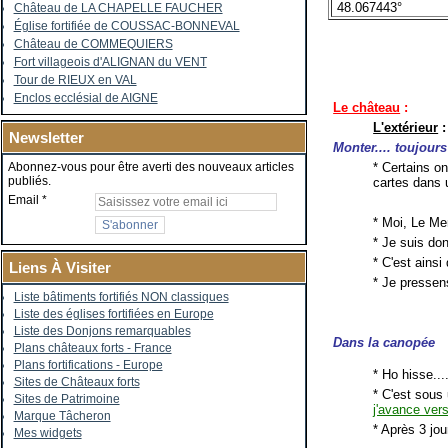
48.067443°
Château de LA CHAPELLE FAUCHER
Église fortifiée de COUSSAC-BONNEVAL
Château de COMMEQUIERS
Fort villageois d'ALIGNAN du VENT
Tour de RIEUX en VAL
Enclos ecclésial de AIGNE
Le château
:
L'extérieur
:
Newsletter
Monter.... toujour
* Certains on
Abonnez-vous pour être averti des nouveaux articles
publiés.
cartes dans u
Email
* Moi, Le Mer
* Je suis don
* C'est ains
Liens À Visiter
* Je pressen
Liste bâtiments fortifiés NON classiques
Liste des églises fortifiées en Europe
Liste des Donjons remarquables
Dans la
canopée
Plans châteaux forts - France
Plans fortifications - Europe
* Ho hisse...
Sites de Châteaux forts
* C'est sous 
Sites de Patrimoine
j'avance ver
Marque Tâcheron
* Après 3 jou
Mes widgets