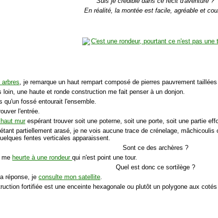
Suis je crédible dans ce récit d'aventure ?
En réalité, la montée est facile, agréable et cou
s arbres
, je remarque un haut rempart composé de pierres pauvrement taillées 
s loin, une haute et ronde construction me fait penser à un donjon.
s qu'un fossé entourait l'ensemble.
rouver l'entrée.
 haut mur
espérant trouver soit une poterne, soit une porte, soit une partie eff
 étant partiellement arasé, je ne vois aucune trace de crénelage, mâchicoulis 
quelques fentes verticales apparaissent.
Sont ce des archères ?
je me
heurte à une rondeur
qui n'est point une tour.
Quel est donc ce sortilège ?
la réponse, je
consulte mon satellite
.
truction fortifiée est une enceinte hexagonale ou plutôt un polygone aux cotés