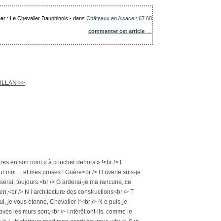
par : Le Chevalier Dauphinois
-
dans
Châteaux en Alsace : 67 68
commenter cet article
…
ILLAN >>
L ettres en son nom « à coucher dehors » !<br /> I
s pour moi… et mes proses ! Guère<br /> O uverte suis-je
serai, toujours.<br /> G arderai-je ma rancune, ce
mien,<br /> N i architecture des constructions<br /> T
ui, je vous étonne, Chevalier !*<br /> N e puis-je
vés les murs sont,<br /> I ntérêt ont-ils, comme le