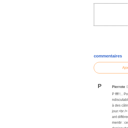
commentaires
Ajo
P
Pierrote
P ffff !...
ndiscutabl
à des câli
jour.<br /
ant différ
mentir : c