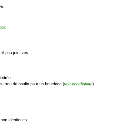
rte.
et peu jointives.
ondrée.
ou trou de boulin pour un hourdage (
voir vocabulaire
).
 non identiques.