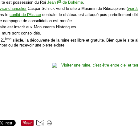
er
site est possession du Roi
Jean I
de Bohême
.
vice-chancelier
Caspar Schlick vend le site à Maximin de Ribeaupierre (
voir 
ans le
conflit de l'Alsace
centrale, le château est attaqué puis partiellement détru
ne campagne de consolidation est menée.
 site est inscrit aux Monuments Historiques.
s murs sont consolidés.
ème
 21
siècle, la découverte de la ruine est libre et gratuite. Bien que le site 
mber ou de recevoir une pierre existe.