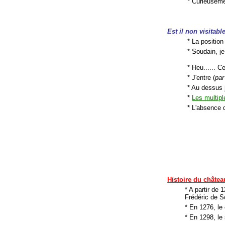
* Curieuseme
Est il non visitabl
* La position
* Soudain, 
* Heu...... C
* J'entre (
par
* Au dessus
*
Les multip
* L'absence 
Histoire du châtea
* A partir de
Frédéric de S
* En 1276, le 
* En 1298, le