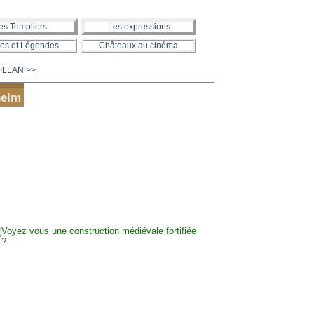
es Templiers
Les expressions
es et Légendes
Châteaux au cinéma
ILLAN >>
heim