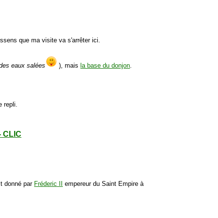
essens que ma visite va s'arrêter ici.
 des eaux salées
), mais
la base du donjon
.
 repli.
- CLIC
est donné par
Fréderic II
empereur du Saint Empire à