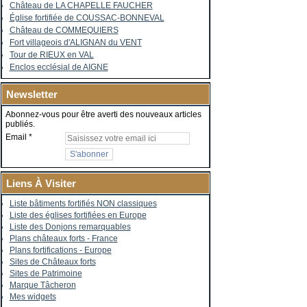
Château de LA CHAPELLE FAUCHER
Église fortifiée de COUSSAC-BONNEVAL
Château de COMMEQUIERS
Fort villageois d'ALIGNAN du VENT
Tour de RIEUX en VAL
Enclos ecclésial de AIGNE
Newsletter
Abonnez-vous pour être averti des nouveaux articles
publiés.
Email
Liens À Visiter
Liste bâtiments fortifiés NON classiques
Liste des églises fortifiées en Europe
Liste des Donjons remarquables
Plans châteaux forts - France
Plans fortifications - Europe
Sites de Châteaux forts
Sites de Patrimoine
Marque Tâcheron
Mes widgets