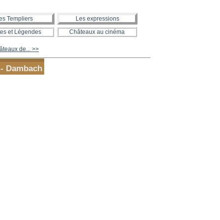
es Templiers
Les expressions
es et Légendes
Châteaux au cinéma
teaux de... >>
 - Dambach