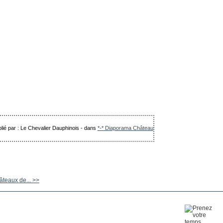
lié par : Le Chevalier Dauphinois
-
dans
*-* Diaporama Château
teaux de... >>