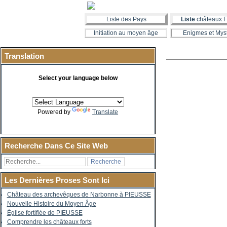
Liste des Pays
Liste
châteaux F
Initiation au moyen âge
Enigmes et Mys
Translation
Select your language below
Powered by
Translate
Recherche Dans Ce Site Web
Les Dernières Proses Sont Ici
Château des archevêques de Narbonne à PIEUSSE
Nouvelle Histoire du Moyen Âge
Église fortifiée de PIEUSSE
Comprendre les châteaux forts