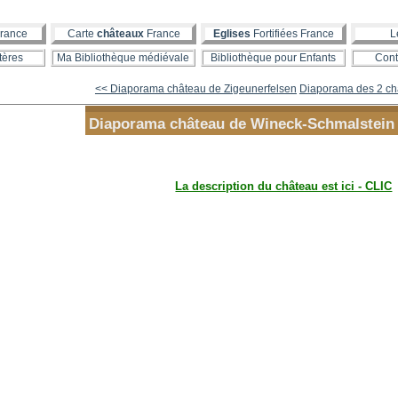
rance
Carte
châteaux
France
Eglises
Fortifiées France
L
tères
Ma Bibliothèque médiévale
Bibliothèque pour Enfants
Cont
<< Diaporama château de Zigeunerfelsen
Diaporama des 2 châ
Diaporama château de Wineck-Schmalstein
La description du château est ici - CLIC