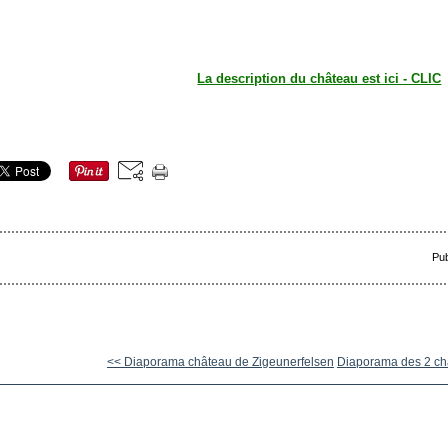
La description du château est ici - CLIC
Pub
<< Diaporama château de Zigeunerfelsen
Diaporama des 2 châ