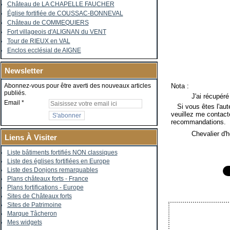
Château de LA CHAPELLE FAUCHER
Église fortifiée de COUSSAC-BONNEVAL
Château de COMMEQUIERS
Fort villageois d'ALIGNAN du VENT
Tour de RIEUX en VAL
Enclos ecclésial de AIGNE
Newsletter
Nota :
Abonnez-vous pour être averti des nouveaux articles
publiés.
J'ai récupéré
Email
Si vous êtes l'auteu
veuillez me contacte
recommandations.
Chevalier d'
Liens À Visiter
Liste bâtiments fortifiés NON classiques
Liste des églises fortifiées en Europe
Liste des Donjons remarquables
Plans châteaux forts - France
Plans fortifications - Europe
Sites de Châteaux forts
Sites de Patrimoine
Marque Tâcheron
Mes widgets