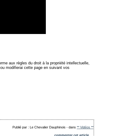
me aux règles du droit à la propriété intellectuelle,
 ou modifierai cette page en suivant vos
Publié par : Le Chevalier Dauphinois
-
dans
** Vidéos **
commenter cet article
…