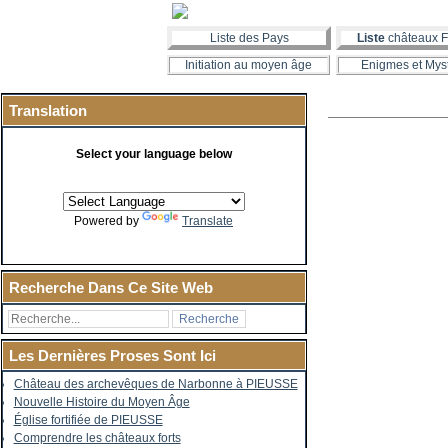
Liste des Pays
Liste
châteaux F
Initiation au moyen âge
Enigmes et Mys
Translation
Select your language below
Powered by
Translate
Recherche Dans Ce Site Web
Les Dernières Proses Sont Ici
Château des archevêques de Narbonne à PIEUSSE
Nouvelle Histoire du Moyen Âge
Église fortifiée de PIEUSSE
Comprendre les châteaux forts