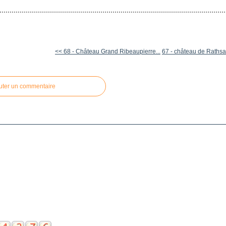
<< 68 - Château Grand Ribeaupierre...
67 - château de Raths
uter un commentaire