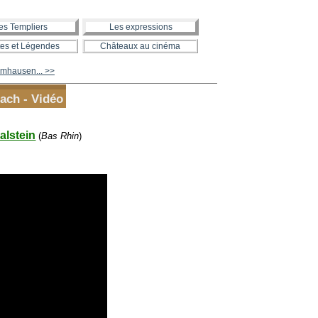
es Templiers
Les expressions
es et Légendes
Châteaux au cinéma
amhausen... >>
ach - Vidéo
alstein
(
Bas Rhin
)