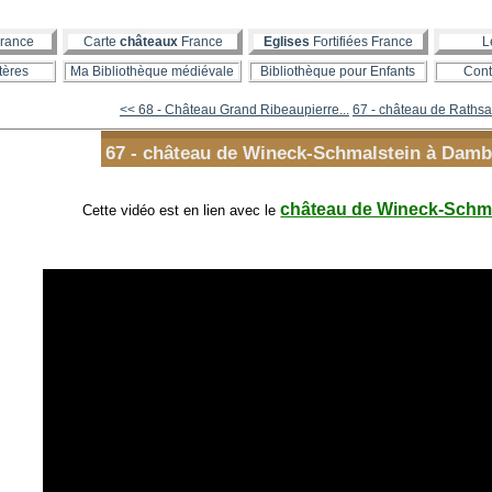
rance
Carte
châteaux
France
Eglises
Fortifiées France
L
tères
Ma Bibliothèque médiévale
Bibliothèque pour Enfants
Cont
<< 68 - Château Grand Ribeaupierre...
67 - château de Raths
67 - château de Wineck-Schmalstein à Damb
château de Wineck-Schm
Cette vidéo est en lien avec le