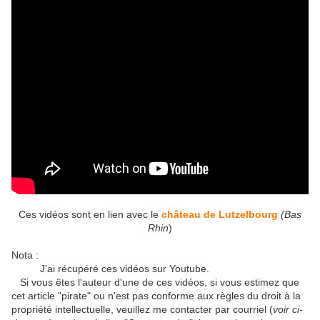
Ces vidéos sont en lien avec le
château de Lutzelbourg
(Bas
Rhin
)
Nota :
J'ai récupéré ces vidéos sur Youtube.
Si vous êtes l'auteur d'une de ces vidéos, si vous estimez que
cet article "pirate" ou n'est pas conforme aux règles du droit à la
propriété intellectuelle, veuillez me contacter par courriel (
voir ci-