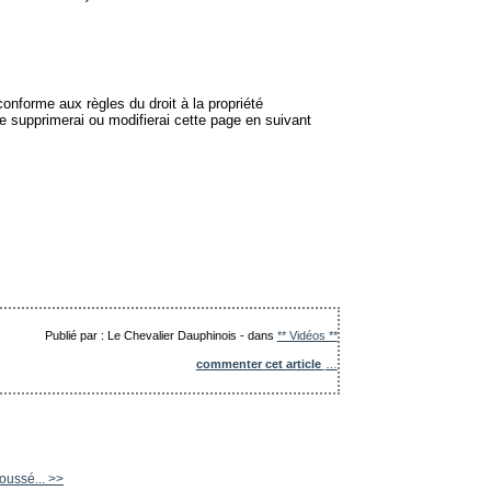
onforme aux règles du droit à la propriété
je supprimerai ou modifierai cette page en suivant
Publié par : Le Chevalier Dauphinois
-
dans
** Vidéos **
commenter cet article
…
oussé... >>