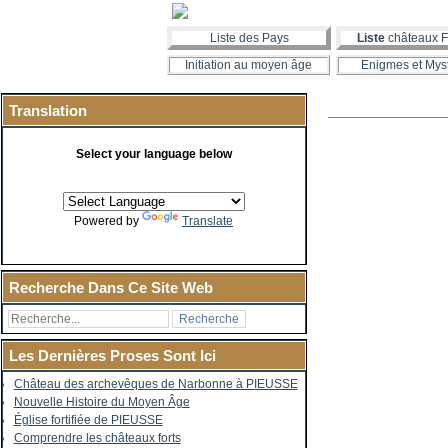
Liste des Pays
Liste
châteaux F
Initiation au moyen âge
Enigmes et Mys
Translation
Select your language below
Powered by
Translate
Recherche Dans Ce Site Web
Les Dernières Proses Sont Ici
Château des archevêques de Narbonne à PIEUSSE
Nouvelle Histoire du Moyen Âge
Église fortifiée de PIEUSSE
Comprendre les châteaux forts