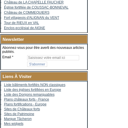
Château de LA CHAPELLE FAUCHER
Église fortifiée de COUSSAC-BONNEVAL
Château de COMMEQUIERS
Fort villageois d'ALIGNAN du VENT
Tour de RIEUX en VAL
Enclos ecclésial de AIGNE
Newsletter
Abonnez-vous pour être averti des nouveaux articles
publiés.
Email
Liens À Visiter
Liste bâtiments fortifiés NON classiques
Liste des églises fortifiées en Europe
Liste des Donjons remarquables
Plans châteaux forts - France
Plans fortifications - Europe
Sites de Châteaux forts
Sites de Patrimoine
Marque Tâcheron
Mes widgets