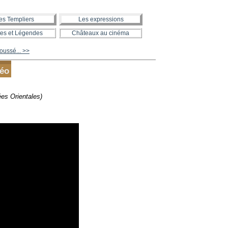
es Templiers
Les expressions
es et Légendes
Châteaux au cinéma
oussé... >>
déo
es Orientales)