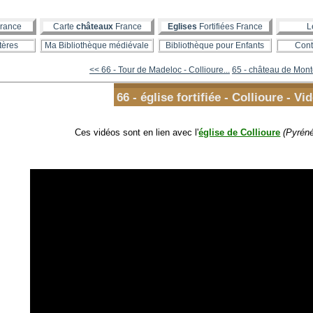
rance
Carte
châteaux
France
Eglises
Fortifiées France
L
tères
Ma Bibliothèque médiévale
Bibliothèque pour Enfants
Cont
<< 66 - Tour de Madeloc - Collioure...
65 - château de Mont
66 - église fortifiée - Collioure - Vi
Ces vidéos sont en lien avec l'
église de Collioure
(Pyréné