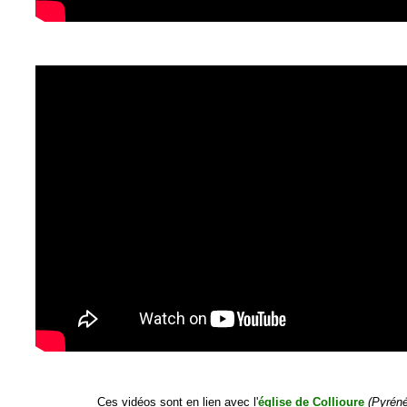
Ces vidéos sont en lien avec l'
église de Collioure
(Pyréné