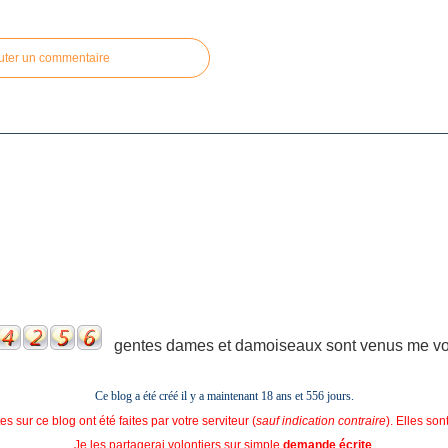
uter un commentaire
gentes dames et damoiseaux sont venus me voir
Ce blog a été créé il y a maintenant 18 ans et
556 jours.
s sur ce blog ont été faites par votre serviteur (
sauf indication contraire
). Elles so
Je les partagerai volontiers sur simple
demande écrite
.