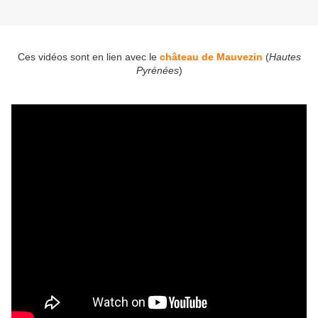
Ces vidéos sont en lien avec le
château de Mauvezin
(
Hautes
Pyrénées
)