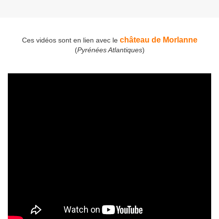
château de Morlanne
Ces vidéos sont en lien avec le
(
Pyrénées Atlantiques
)