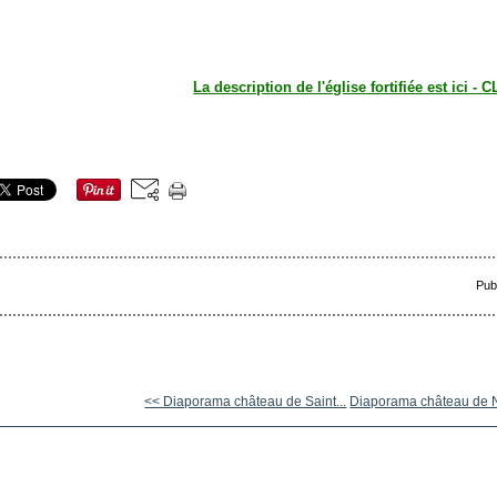
La description de l'église fortifiée est ici - C
Pub
<< Diaporama château de Saint...
Diaporama château de 