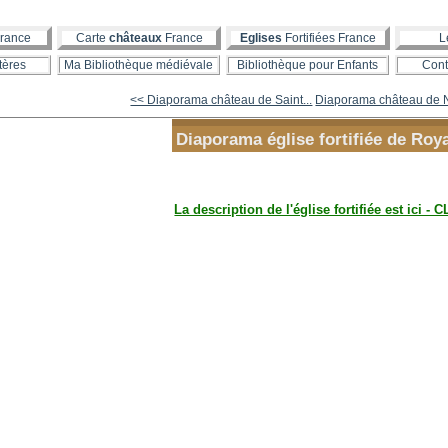
rance
Carte
châteaux
France
Eglises
Fortifiées France
L
tères
Ma Bibliothèque médiévale
Bibliothèque pour Enfants
Cont
<< Diaporama château de Saint...
Diaporama château de 
Diaporama église fortifiée de Roy
La description de l'église fortifiée est ici - C