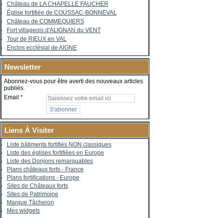
Château de LA CHAPELLE FAUCHER
Église fortifiée de COUSSAC-BONNEVAL
Château de COMMEQUIERS
Fort villageois d'ALIGNAN du VENT
Tour de RIEUX en VAL
Enclos ecclésial de AIGNE
Newsletter
Abonnez-vous pour être averti des nouveaux articles
publiés.
Email
Liens À Visiter
Liste bâtiments fortifiés NON classiques
Liste des églises fortifiées en Europe
Liste des Donjons remarquables
Plans châteaux forts - France
Plans fortifications - Europe
Sites de Châteaux forts
Sites de Patrimoine
Marque Tâcheron
Mes widgets