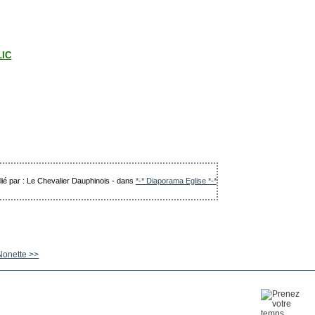
LIC
lié par : Le Chevalier Dauphinois
-
dans
*-* Diaporama Eglise *-*
Nonette >>