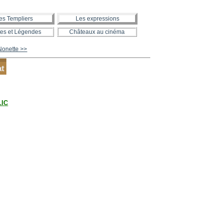
es Templiers
Les expressions
es et Légendes
Châteaux au cinéma
Nonette >>
at
LIC