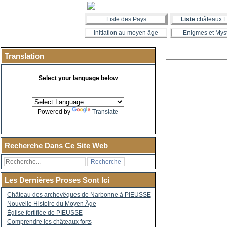
Liste des Pays
Liste
châteaux F
Initiation au moyen âge
Enigmes et Mys
Translation
Select your language below
Powered by
Translate
Recherche Dans Ce Site Web
Les Dernières Proses Sont Ici
Château des archevêques de Narbonne à PIEUSSE
Nouvelle Histoire du Moyen Âge
Église fortifiée de PIEUSSE
Comprendre les châteaux forts