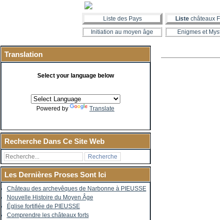
Liste des Pays
Liste
châteaux F
Initiation au moyen âge
Enigmes et Mys
Translation
Select your language below
Powered by
Translate
Recherche Dans Ce Site Web
Les Dernières Proses Sont Ici
Château des archevêques de Narbonne à PIEUSSE
Nouvelle Histoire du Moyen Âge
Église fortifiée de PIEUSSE
Comprendre les châteaux forts