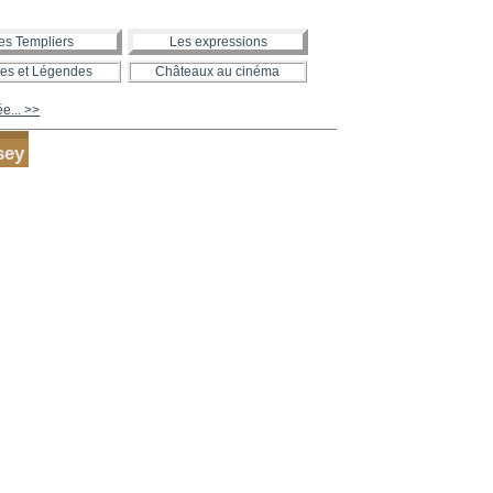
es Templiers
Les expressions
es et Légendes
Châteaux au cinéma
ée... >>
sey