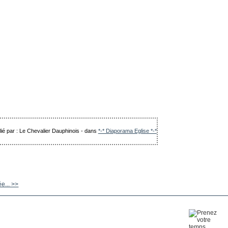
lié par : Le Chevalier Dauphinois
-
dans
*-* Diaporama Eglise *-*
ée... >>