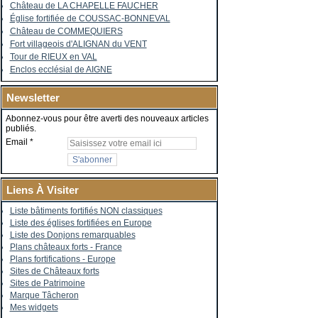
Château de LA CHAPELLE FAUCHER
Église fortifiée de COUSSAC-BONNEVAL
Château de COMMEQUIERS
Fort villageois d'ALIGNAN du VENT
Tour de RIEUX en VAL
Enclos ecclésial de AIGNE
Newsletter
Abonnez-vous pour être averti des nouveaux articles
publiés.
Email
Liens À Visiter
Liste bâtiments fortifiés NON classiques
Liste des églises fortifiées en Europe
Liste des Donjons remarquables
Plans châteaux forts - France
Plans fortifications - Europe
Sites de Châteaux forts
Sites de Patrimoine
Marque Tâcheron
Mes widgets