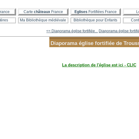
rance
Carte
châteaux
France
Eglises
Fortifiées France
L
tères
Ma Bibliothèque médiévale
Bibliothèque pour Enfants
Cont
<< Diaporama église fortifiée...
Diaporama église fortifi
Diaporama église fortifiée de Trous
La description de l'église est ici - CLIC