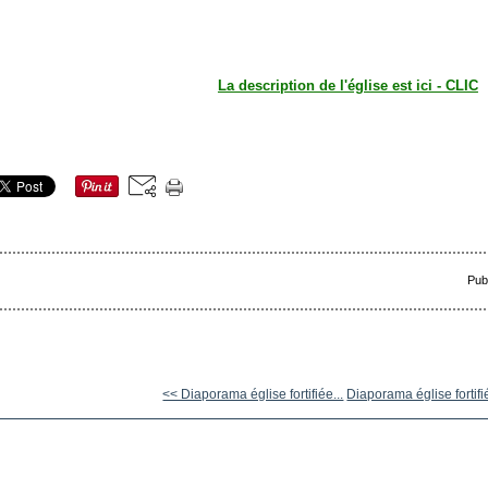
La description de l'église est ici - CLIC
Pub
<< Diaporama église fortifiée...
Diaporama église fortifi