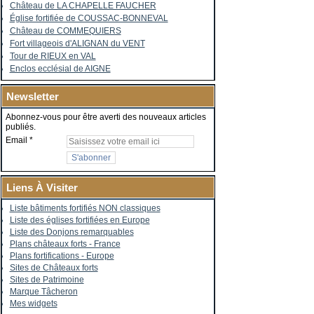
Château de LA CHAPELLE FAUCHER
Église fortifiée de COUSSAC-BONNEVAL
Château de COMMEQUIERS
Fort villageois d'ALIGNAN du VENT
Tour de RIEUX en VAL
Enclos ecclésial de AIGNE
Newsletter
Abonnez-vous pour être averti des nouveaux articles
publiés.
Email
Liens À Visiter
Liste bâtiments fortifiés NON classiques
Liste des églises fortifiées en Europe
Liste des Donjons remarquables
Plans châteaux forts - France
Plans fortifications - Europe
Sites de Châteaux forts
Sites de Patrimoine
Marque Tâcheron
Mes widgets