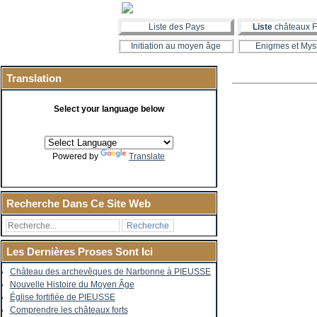
Liste des Pays
Liste
châteaux F
Initiation au moyen âge
Enigmes et Mys
Translation
Select your language below
Powered by
Translate
Recherche Dans Ce Site Web
Les Dernières Proses Sont Ici
Château des archevêques de Narbonne à PIEUSSE
Nouvelle Histoire du Moyen Âge
Église fortifiée de PIEUSSE
Comprendre les châteaux forts