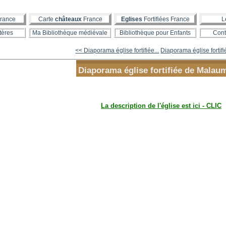
rance
Carte
châteaux
France
Eglises
Fortifiées France
L
tères
Ma Bibliothèque médiévale
Bibliothèque pour Enfants
Cont
<< Diaporama église fortifiée...
Diaporama église fortifi
Diaporama église fortifiée de Malau
La description de l'église est ici - CLIC