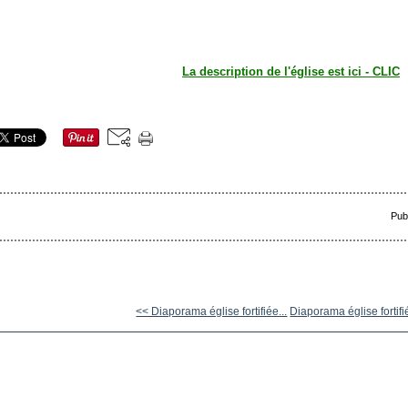
La description de l'église est ici - CLIC
Pub
<< Diaporama église fortifiée...
Diaporama église fortifi