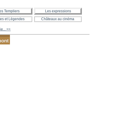
es Templiers
Les expressions
es et Légendes
Châteaux au cinéma
ée... >>
mont