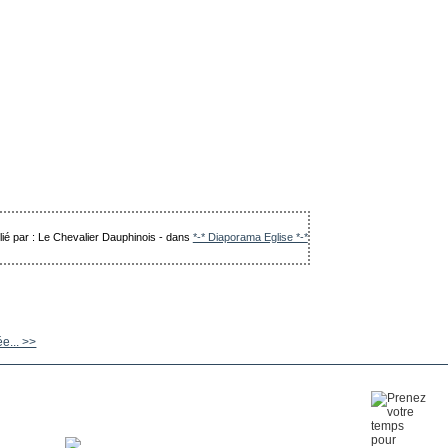
lié par : Le Chevalier Dauphinois
-
dans
*-* Diaporama Eglise *-*
ée... >>