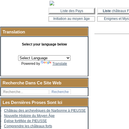
Liste des Pays
Liste
châteaux F
Initiation au moyen âge
Enigmes et Mys
Translation
Select your language below
Powered by
Translate
Recherche Dans Ce Site Web
Les Dernières Proses Sont Ici
Château des archevêques de Narbonne à PIEUSSE
Nouvelle Histoire du Moyen Âge
Église fortifiée de PIEUSSE
Comprendre les châteaux forts