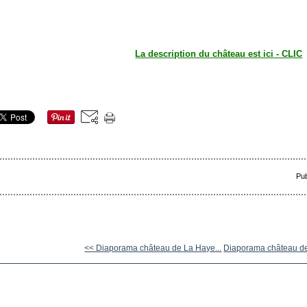
La description du château est ici - CLIC
Pub
<< Diaporama château de La Haye...
Diaporama château d