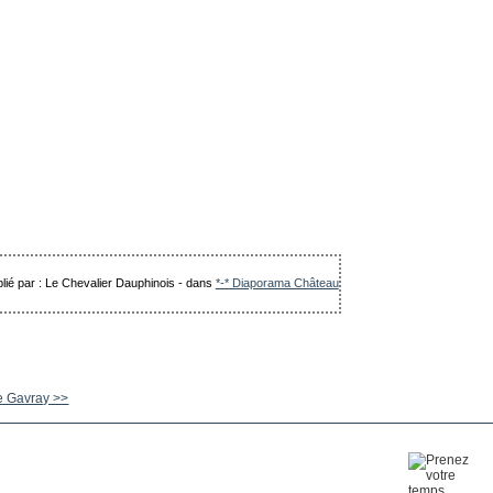
lié par : Le Chevalier Dauphinois
-
dans
*-* Diaporama Château
e Gavray >>