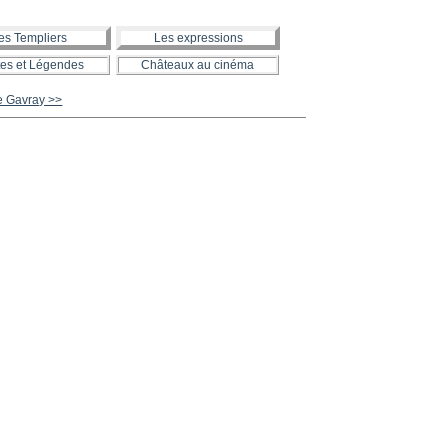
es Templiers
Les expressions
es et Légendes
Châteaux au cinéma
e Gavray >>