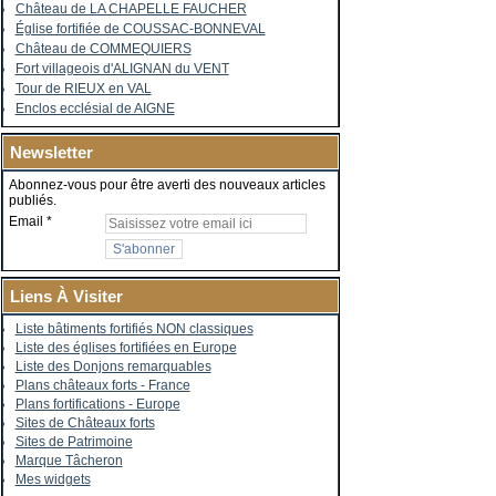
Château de LA CHAPELLE FAUCHER
Église fortifiée de COUSSAC-BONNEVAL
Château de COMMEQUIERS
Fort villageois d'ALIGNAN du VENT
Tour de RIEUX en VAL
Enclos ecclésial de AIGNE
Newsletter
Abonnez-vous pour être averti des nouveaux articles
publiés.
Email
Liens À Visiter
Liste bâtiments fortifiés NON classiques
Liste des églises fortifiées en Europe
Liste des Donjons remarquables
Plans châteaux forts - France
Plans fortifications - Europe
Sites de Châteaux forts
Sites de Patrimoine
Marque Tâcheron
Mes widgets