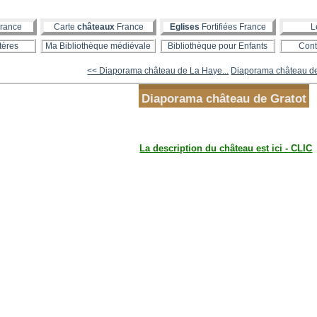
rance
Carte
châteaux
France
Eglises
Fortifiées France
L
tères
Ma Bibliothèque médiévale
Bibliothèque pour Enfants
Cont
<< Diaporama château de La Haye...
Diaporama château d
Diaporama château de Gratot
La description du château est ici - CLIC