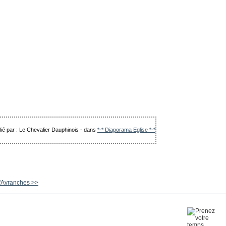
lié par : Le Chevalier Dauphinois
-
dans
*-* Diaporama Eglise *-*
'Avranches >>