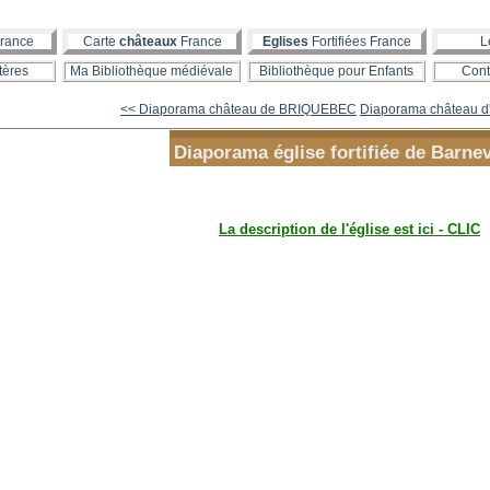
rance
Carte
châteaux
France
Eglises
Fortifiées France
L
tères
Ma Bibliothèque médiévale
Bibliothèque pour Enfants
Cont
<< Diaporama château de BRIQUEBEC
Diaporama château d
Diaporama église fortifiée de Barnev
La description de l'église est ici - CLIC