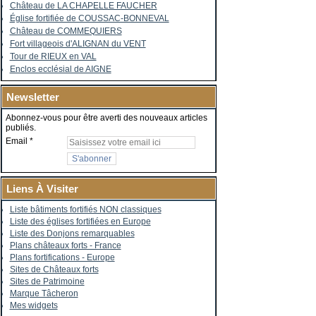
Château de LA CHAPELLE FAUCHER
Église fortifiée de COUSSAC-BONNEVAL
Château de COMMEQUIERS
Fort villageois d'ALIGNAN du VENT
Tour de RIEUX en VAL
Enclos ecclésial de AIGNE
Newsletter
Abonnez-vous pour être averti des nouveaux articles
publiés.
Email
Liens À Visiter
Liste bâtiments fortifiés NON classiques
Liste des églises fortifiées en Europe
Liste des Donjons remarquables
Plans châteaux forts - France
Plans fortifications - Europe
Sites de Châteaux forts
Sites de Patrimoine
Marque Tâcheron
Mes widgets