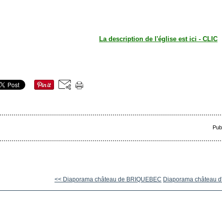
La description de l'église est ici - CLIC
Pub
<< Diaporama château de BRIQUEBEC
Diaporama château d