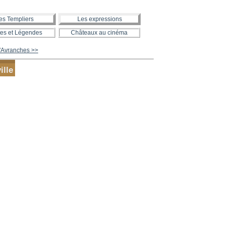
es Templiers
Les expressions
es et Légendes
Châteaux au cinéma
'Avranches >>
ille