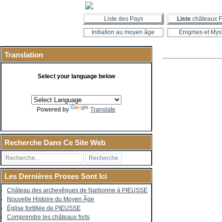
Liste des Pays
Liste
châteaux F
Initiation au moyen âge
Enigmes et Mys
Translation
Select your language below
Powered by
Translate
Recherche Dans Ce Site Web
Les Dernières Proses Sont Ici
Château des archevêques de Narbonne à PIEUSSE
Nouvelle Histoire du Moyen Âge
Église fortifiée de PIEUSSE
Comprendre les châteaux forts