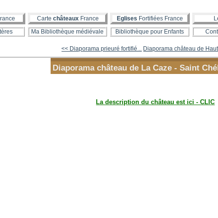
rance
Carte
châteaux
France
Eglises
Fortifiées France
L
tères
Ma Bibliothèque médiévale
Bibliothèque pour Enfants
Cont
<< Diaporama prieuré fortifié...
Diaporama château de Haute
Diaporama château de La Caze - Saint Ché
La description du château est ici - CLIC