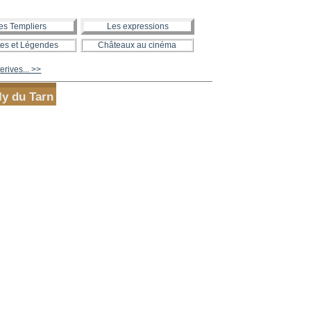
es Templiers
Les expressions
es et Légendes
Châteaux au cinéma
rives... >>
ly du Tarn