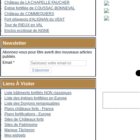
Château de LA CHAPELLE FAUCHER
Église fortifiée de COUSSAC-BONNEVAL
Château de COMMEQUIERS
Fort villageois d'ALIGNAN du VENT
Tour de RIEUX en VAL
Enclos ecclésial de AIGNE
Newsletter
Abonnez-vous pour être averti des nouveaux articles
publiés.
Email
Liens À Visiter
Liste bâtiments fortifiés NON classiques
Liste des églises fortifiées en Europe
Liste des Donjons remarquables
Plans châteaux forts - France
Plans fortifications - Europe
Sites de Châteaux forts
Sites de Patrimoine
Marque Tâcheron
Mes widgets