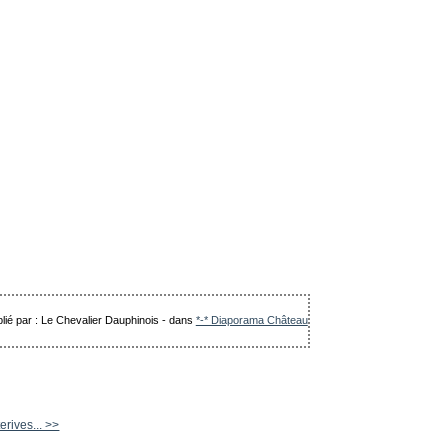
lié par : Le Chevalier Dauphinois
-
dans
*-* Diaporama Château
rives... >>