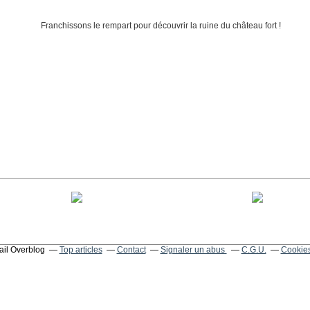
tail Overblog
Top articles
Contact
Signaler un abus
C.G.U.
Cookies