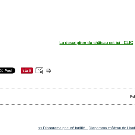
La description du château est ici - CLIC
Pub
<< Diaporama prieuré fortifié...
Diaporama château de Haute