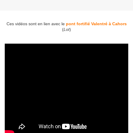
Ces vidéos sont en lien avec le
pont fortifié Valentré à Cahors
(
Lot
)