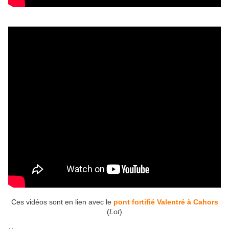
Ces vidéos sont en lien avec le
pont fortifié Valentré à Cahors
(
Lot
)