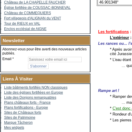
46.901348°
Château de LA CHAPELLE FAUCHER
Église fortifiée de COUSSAC-BONNEVAL
Château de COMMEQUIERS
Fort villageois d'ALIGNAN du VENT
Tour de RIEUX en VAL
Enclos ecclésial de AIGNE
Les fortifications
:
L'extérieur
:
Newsletter
Les rances ou... l'
* Après avoi
Abonnez-vous pour être averti des nouveaux articles
publiés.
cité Jurassi
Email
* L'eau étant
... qu
Liens À Visiter
Liste bâtiments fortifiés NON classiques
Rampe art !
Liste des églises fortifiées en Europe
* Ramper deva
Liste des Donjons remarquables
... ma
Plans châteaux forts - France
Plans fortifications - Europe
*
C'est donc 
Sites de Châteaux forts
* Rondeur d'
Sites de Patrimoine
* Les pierres
Marque Tâcheron
Mes widgets