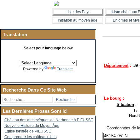
Liste des Pays
Liste
châteaux F
Initiation au moyen âge
Enigmes et Mys
Translation
Select your language below
Département
:
39 
Powered by
Translate
Recherche Dans Ce Site Web
Le bourg
:
Situation
:
La co
Les Dernières Proses Sont Ici
Nord-
Château des archevêques de Narbonne à PIEUSSE
Nouvelle Histoire du Moyen Âge
Coordonnées de la 
Église fortifiée de PIEUSSE
46° 54' 05" N
Comprendre les châteaux forts