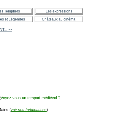
es Templiers
Les expressions
es et Légendes
Châteaux au cinéma
NT... >>
Bains (
voir ses fortifications
).