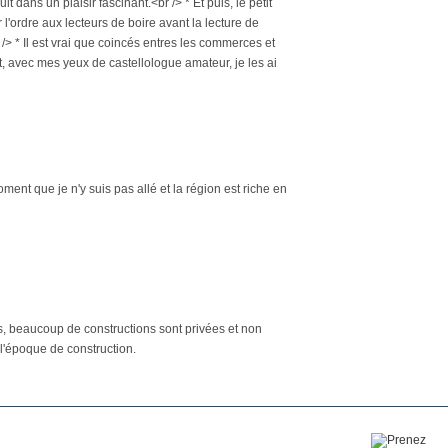
it dans un plaisir fascinant.<br /> * Et puis, le petit
 l'ordre aux lecteurs de boire avant la lecture de
.<br /> * Il est vrai que coincés entres les commerces et
t, avec mes yeux de castellologue amateur, je les ai
moment que je n'y suis pas allé et la région est riche en
es, beaucoup de constructions sont privées et non
it l'époque de construction.