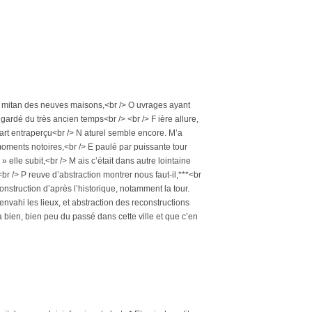
 au mitan des neuves maisons,<br /> O uvrages ayant
 gardé du très ancien temps<br /> <br /> F ière allure,
rt entraperçu<br /> N aturel semble encore. M’a
moments notoires,<br /> E paulé par puissante tour
 elle subit,<br /> M ais c’était dans autre lointaine
<br /> P reuve d’abstraction montrer nous faut-il,***<br
 construction d’après l’historique, notamment la tour.
envahi les lieux, et abstraction des reconstructions
 a bien, bien peu du passé dans cette ville et que c’en