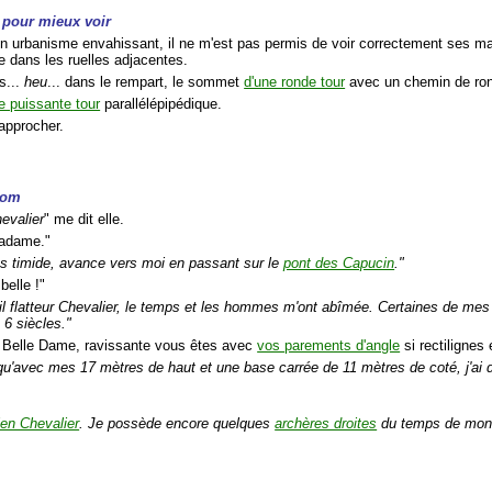
pour mieux voir
un urbanisme envahissant, il ne m'est pas permis de voir correctement ses mag
e dans les ruelles adjacentes.
is...
heu
... dans le rempart, le sommet
d'une ronde tour
avec un chemin de rond
e puissante tour
parallélépipédique.
'approcher.
 nom
evalier
" me dit elle.
madame."
s timide, avance vers moi en passant sur le
pont des Capucin
."
belle !"
il flatteur Chevalier, le temps et les hommes m'ont abîmée. Certaines de me
a 6 siècles."
 Belle Dame, ravissante vous êtes avec
vos parements d'angle
si rectilignes
i qu'avec mes 17 mètres de haut et une base carrée de 11 mètres de coté, j'ai 
en Chevalier
. Je possède encore quelques
archères droites
du temps de mon 