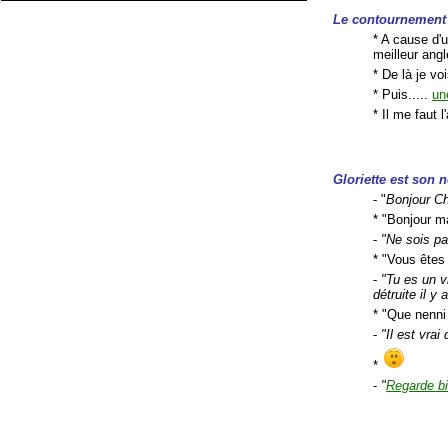
Le contournement 
* A cause d'
meilleur angl
* De là je vo
* Puis.....
un
* Il me faut l
Gloriette est son
- "
Bonjour Ch
* "Bonjour 
-
"Ne sois pa
* "Vous êtes 
-
"Tu es un v
détruite il y 
* "Que nenni
-
"Il est vra
*
-
"
Regarde bi