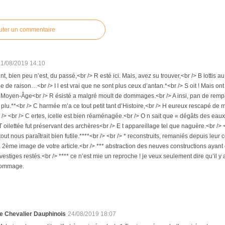
uter un commentaire
21/08/2019 14:10
t, bien peu n’est, du passé,<br /> R esté ici. Mais, avez su trouver,<br /> B lottis
e de raison…<br /> I l est vrai que ne sont plus ceux d’antan.*<br /> S oit ! Mais ont
 Moyen-Âge<br /> R ésisté a malgré moult de dommages.<br /> A insi, pan de rempa
lu.**<br /> C harmée m’a ce tout petit tant d’Histoire,<br /> H eureux rescapé de 
 /> <br /> C ertes, icelle est bien réaménagée.<br /> O n sait que « dégâts des eaux »
 T oilettée fut préservant des archères<br /> E t appareillage tel que naguère.<br /> 
 tout nous paraîtrait bien futile.****<br /> <br /> * reconstruits, remaniés depuis leur
la 2ème image de votre article.<br /> *** abstraction des neuves constructions ayant 
vestiges restés.<br /> **** ce n’est mie un reproche ! je veux seulement dire qu’il y
dommage.
e Chevalier Dauphinois
24/08/2019 18:07