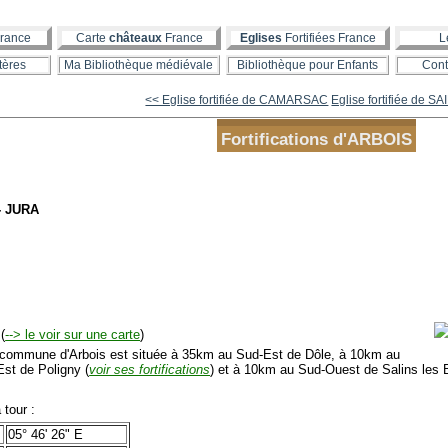
rance
Carte
châteaux
France
Eglises
Fortifiées France
L
tères
Ma Bibliothèque médiévale
Bibliothèque pour Enfants
Cont
<< Eglise fortifiée de CAMARSAC
Eglise fortifiée de SAI
Fortifications d'ARBOIS
- JURA
(
--> le voir sur une carte
)
mmune d'Arbois est située à 35km au Sud-Est de Dôle, à 10km au
Est de Poligny (
voir ses fortifications
) et à 10km au Sud-Ouest de Salins les 
tour :
05° 46' 26" E