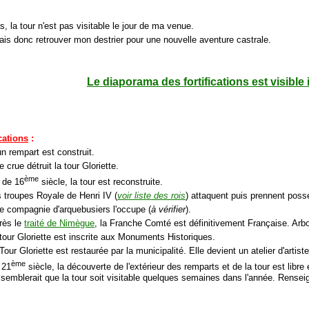
s, la tour n'est pas visitable le jour de ma venue.
ais donc retrouver mon destrier pour une nouvelle aventure castrale.
Le diaporama des fortifications est visible 
ications
:
un rempart est construit.
 crue détruit la tour Gloriette.
ème
 de 16
siècle, la tour est reconstruite.
s troupes Royale de Henri IV (
voir liste des rois
) attaquent puis prennent posse
e compagnie d'arquebusiers l'occupe (
à vérifier
).
rès le
traité de Nimègue
, la Franche Comté est définitivement Française. Arb
 tour Gloriette est inscrite aux Monuments Historiques.
Tour Gloriette est restaurée par la municipalité. Elle devient un atelier d'artist
ème
 21
siècle, la découverte de l'extérieur des remparts et de la tour est libre e
l semblerait que la tour soit visitable quelques semaines dans l'année. Rensei