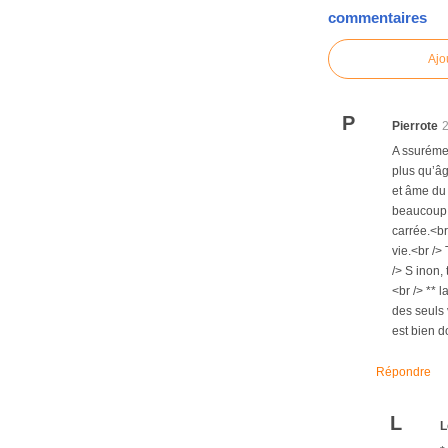
commentaires
Ajo
P
Pierrote
A ssurémen
plus qu’âg
et âme du
beaucoup p
carrée.<br
vie.<br />
/> S inon,
<br /> ** 
des seuls 
est bien 
Répondre
L
L