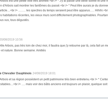
 Arbois est une petite ville très animée.<br /> * J'y ai passé une belle soirée et une nu
in d'Arbois sait montrer les fantômes du passé.<br /> * Peut être aurais je du donner
'article....<br /> .......... les spectres du temps seraient peut être apparus...... Hihihi
es habitations récentes, les vieux murs sont difficilement photographiables. Pourtan
ous vus, tous dégustés.
20/08/2019 10:56
ille Arbois, pas très loin de chez moi, il faudra que j'y retourne par là, cela fait un 
e et nature. Bonne semaine. Amitiés
e Chevalier Dauphinois
24/08/2019 18:01
 Arbois et sa région possèdent un petit patrimoine très bien entretenu.<br /> * Cert
isitables....<br /> ..... mais voir des bâtis anciens est toujours un plaisir, quelque so