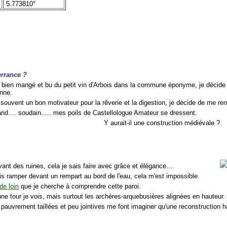
5.773810°
errance ?
r bien mangé et bu du petit vin d'Arbois dans la commune éponyme, je décide d
enne.
 souvent un bon motivateur pour la rêverie et la digestion, je décide de me ren
and.... soudain..... mes poils de Castellologue Amateur se dressent.
Y aurait-il une construction médiévale ?
nt des ruines, cela je sais faire avec grâce et élégance....
is ramper devant un rempart au bord de l'eau, cela m'est impossible.
de loin
que je cherche à comprendre cette paroi.
une tour je vois, mais surtout les archères-arquebusières alignées en hauteur.
 pauvrement taillées et peu jointives me font imaginer qu'une reconstruction hâ