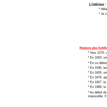
L'intérieur
:
* Héla
* Je v
Histoire des fortif
* Vers 1270, 
* En 1503, une
* En ce début
* En 1595, le
* En 1655, un
* En 1676, ap
* En 1927, la
* En 1989, la 
* Au début du
impossible. I