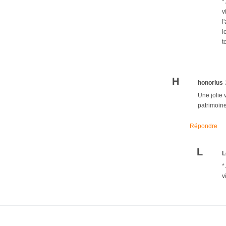
*
v
l
l
t
H
honorius
Une jolie v
patrimoin
Répondre
L
L
*
v