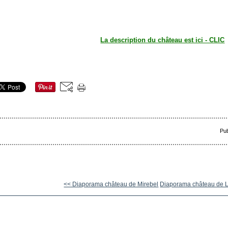
La description du château est ici - CLIC
Pub
<< Diaporama château de Mirebel
Diaporama château de La