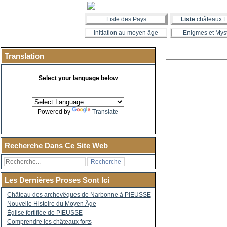
Liste des Pays
Liste
châteaux F
Initiation au moyen âge
Enigmes et Mys
Translation
Select your language below
Powered by
Translate
Recherche Dans Ce Site Web
Les Dernières Proses Sont Ici
Château des archevêques de Narbonne à PIEUSSE
Nouvelle Histoire du Moyen Âge
Église fortifiée de PIEUSSE
Comprendre les châteaux forts