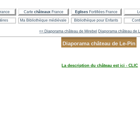
rance
Carte
châteaux
France
Eglises
Fortifiées France
L
tères
Ma Bibliothèque médiévale
Bibliothèque pour Enfants
Cont
<< Diaporama château de Mirebel
Diaporama château de La
Diaporama château de Le-Pin
La description du château est ici - CLIC