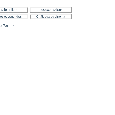
es Templiers
Les expressions
es et Légendes
Châteaux au cinéma
 Tour... >>