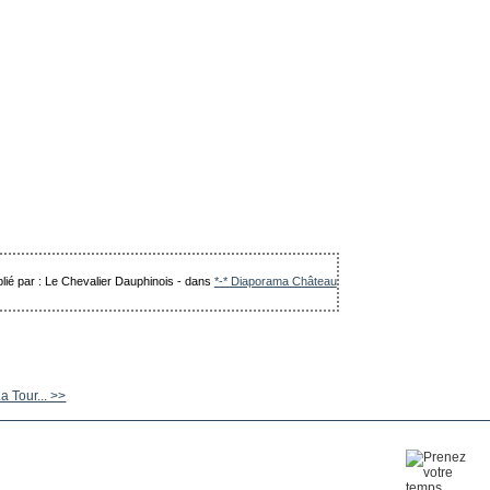
lié par : Le Chevalier Dauphinois
-
dans
*-* Diaporama Château
 Tour... >>