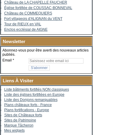
Château de LA CHAPELLE FAUCHER
Église fortifiée de COUSSAC-BONNEVAL
Château de COMMEQUIERS
Fort villageois d'ALIGNAN du VENT
Tour de RIEUX en VAL
Enclos ecclésial de AIGNE
Newsletter
Abonnez-vous pour être averti des nouveaux articles
publiés.
Email
Liens À Visiter
Liste bâtiments fortifiés NON classiques
Liste des églises fortifiées en Europe
Liste des Donjons remarquables
Plans châteaux forts - France
Plans fortifications - Europe
Sites de Châteaux forts
Sites de Patrimoine
Marque Tâcheron
Mes widgets