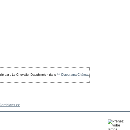
lié par : Le Chevalier Dauphinois
-
dans
*-* Diaporama Château
 Domblans >>