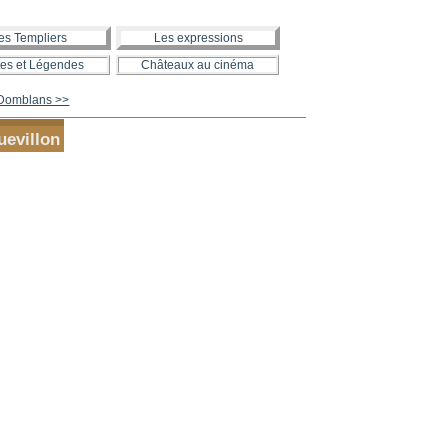
es Templiers
Les expressions
es et Légendes
Châteaux au cinéma
 Domblans >>
evillon