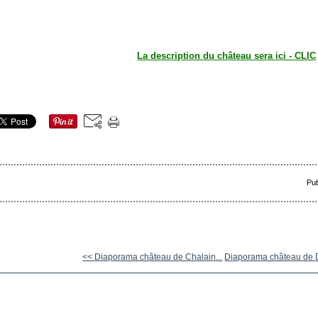
La description du château sera ici - CLIC
Pub
<< Diaporama château de Chalain...
Diaporama château de