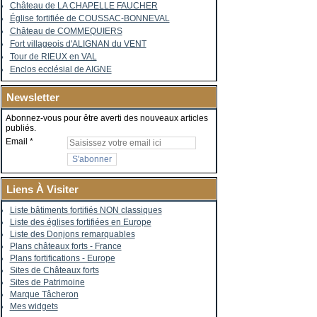
Château de LA CHAPELLE FAUCHER
Église fortifiée de COUSSAC-BONNEVAL
Château de COMMEQUIERS
Fort villageois d'ALIGNAN du VENT
Tour de RIEUX en VAL
Enclos ecclésial de AIGNE
Newsletter
Abonnez-vous pour être averti des nouveaux articles
publiés.
Email
Liens À Visiter
Liste bâtiments fortifiés NON classiques
Liste des églises fortifiées en Europe
Liste des Donjons remarquables
Plans châteaux forts - France
Plans fortifications - Europe
Sites de Châteaux forts
Sites de Patrimoine
Marque Tâcheron
Mes widgets