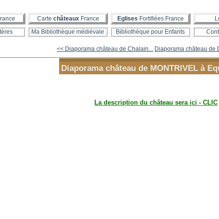
rance
Carte
châteaux
France
Eglises
Fortifiées France
L
tères
Ma Bibliothèque médiévale
Bibliothèque pour Enfants
Cont
<< Diaporama château de Chalain...
Diaporama château de
Diaporama château de MONTRIVEL à Equ
La description du château sera ici - CLIC