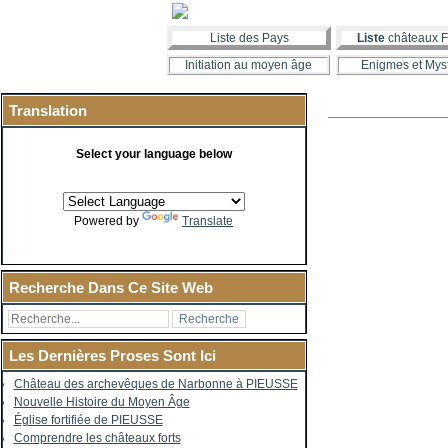
Liste des Pays
Liste
châteaux F
Initiation au moyen âge
Enigmes et Mys
Translation
Select your language below
Powered by
Translate
Recherche Dans Ce Site Web
Les Dernières Proses Sont Ici
Château des archevêques de Narbonne à PIEUSSE
Nouvelle Histoire du Moyen Âge
Église fortifiée de PIEUSSE
Comprendre les châteaux forts