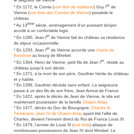
er
* En 1172, le Comte (
voir titre de noblesse
) Guy I
de
Vienne (
voir liste des Comtes de Vienne
) possède le
château.
ème
* Au 13
siècle, aménagement d'un puissant donjon
accolé à un confortable logis.
er
* En 1280, Jean I
de Vienne fait du château sa résidence
de séjour occasionnelle.
er
* En 1293, Jean I
de Vienne accorde une
charte de
franchise
au bourg de Mirebel.
er
* En 1364, Henri de Vienne, petit fils de Jean I
, réside au
château jusqu'à son décès.
* En 1371, à la mort de son père, Gauthier hérite du château
et y habite.
* En 1399, Gauthier décède sans enfant. La seigneurie
passe à un des fils de son frère, Jean Amiral de France.
* En 1422, après le décès de Jean de Vienne, le site est
maintenant possession de la famille
Chalon-Arlay
.
* En 1477, décès du Duc de Bourgogne,
Charles le
Téméraire
.
Jean IV de Chalon-Arlay
ayant été l'allié de
Charles, devient l'ennemi direct du Roi de France Louis XI.
* En 1479, l'armée de Louis XI (
voir liste
) attaque de
nombreuses possessions de Jean IV dont Mirebel. Le