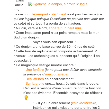
* Dans
l'ancie
nne
basse cour,
le rempart coté Ouest
n'est pas très large (
ce
qui est logique puisque l'assaillant ne pouvait pas venir par
ce coté
) et surtout, il a perdu de sa hauteur.
* Au loin, vers le Nord,
apparaît un haut mur
.
* Cette imposante paroi n'est point rempart mais le mur
Sud d'un donjon.
Voyez vous son épaisseur ?
* Ce donjon a une base carrée de 10 mètres de coté.
* Cette tour de repli défensif comporte actuellement 2
niveaux. Les archéologues supposent qu'à l'origine il en
possédait 3.
* Ce magnifique vestige montre encore :
-
Une fenêtre
(
je ne peux pas définir avec certitude
la présence d'
une coussiège
).
-
Des latrines
en encorbellement.
-
Sur la droite
une.... heu... Je suis dans le doute.
Ceci est le vestige d'une ouverture dont la fonction
n'est pas évidente. Ensemble essayons de réfléchir :
1 - Il y a un ébrasement (
voir vocabulaire
)
intérieur, ce qui exclut une porte entre les 2