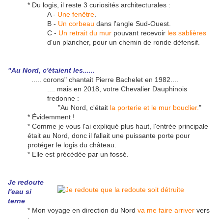
* Du logis, il reste 3 curiosités architecturales :
A -
Une fenêtre
.
B -
Un corbeau
dans l'angle Sud-Ouest.
C -
Un retrait du mur
pouvant recevoir
les sablières
d'un plancher, pour un chemin de ronde défensif.
"Au Nord, c'étaient les......
..... corons" chantait Pierre Bachelet en 1982....
.... mais en 2018, votre Chevalier Dauphinois
fredonne :
"Au Nord, c'était
la porterie et le mur bouclier.
"
* Évidemment !
* Comme je vous l'ai expliqué plus haut, l'entrée principale
était au Nord, donc il fallait une puissante porte pour
protéger le logis du château.
* Elle est précédée par un fossé.
Je redoute
l'eau si
terne
* Mon voyage en direction du Nord
va me faire arriver
vers
: