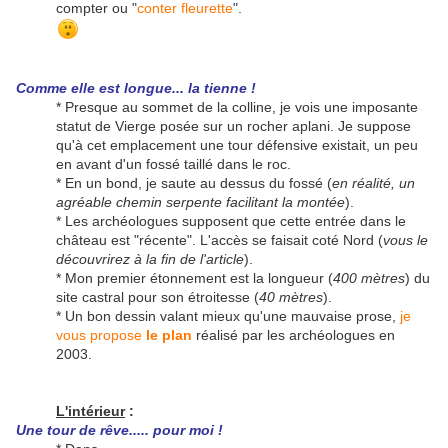
compter ou "
conter fleurette
".
Comme elle est longue... la tienne !
* Presque au sommet de la colline, je vois une imposante
statut de Vierge posée sur un rocher aplani. Je suppose
qu'à cet emplacement une tour défensive existait, un peu
en avant d'un fossé taillé dans le roc.
* En un bond, je saute au dessus du fossé (
en réalité, un
agréable chemin serpente facilitant la montée
).
* Les archéologues supposent que cette entrée dans le
château est "récente". L'accès se faisait coté Nord (
vous le
découvrirez à la fin de l'article
).
* Mon premier étonnement est la longueur (
400 mètres
) du
site castral pour son étroitesse (
40 mètres
).
* Un bon dessin valant mieux qu'une mauvaise prose,
je
vous propose
le plan
réalisé par les archéologues en
2003.
L'intérieur
:
Une tour de rêve..... pour moi !