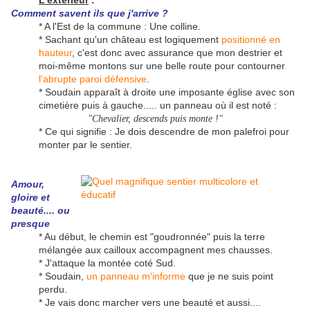
L'extérieur
:
Comment savent ils que j'arrive ?
* A l'Est de la commune : Une colline.
* Sachant qu'un château est logiquement
positionné en
hauteur
, c'est donc avec assurance que mon destrier et
moi-même montons sur une belle route pour contourner
l'abrupte paroi défensive
.
* Soudain apparaît à droite une imposante église avec son
cimetière puis à gauche..... un panneau où il est noté :
"Chevalier, descends puis monte !"
* Ce qui signifie : Je dois descendre de mon palefroi pour
monter par le sentier.
Amour,
gloire et
beauté.... ou
presque
* Au début, le chemin est "goudronnée" puis la terre
mélangée aux cailloux accompagnent mes chausses.
* J'attaque la montée coté Sud.
* Soudain,
un panneau m'informe
que je ne suis point
perdu.
* Je vais donc marcher vers une beauté et aussi....