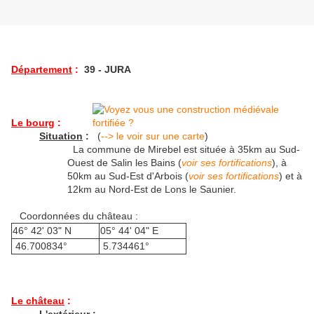
Département
:
39 - JURA
Le bourg
:
Situation
:
(
--> le voir sur une carte
)
La commune de Mirebel est située à 35km au Sud-
Ouest de Salin les Bains (
voir ses fortifications
), à
50km au Sud-Est d'Arbois (
voir ses fortifications
) et à
12km au Nord-Est de Lons le Saunier.
Coordonnées du château :
46° 42' 03" N
05° 44' 04" E
46.700834°
5.734461°
Le château
: