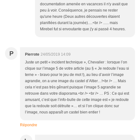
documentation amenée en vacances il n'y avait que
peu à voir. Conséquence, je pensais ne rester
qu'une heure (Deux autres découvertes étaient
planifiées durant la journée).....<br /> ...... mais
Mirebel fut si envoutante que j'y ai passé 4 heures.
P
Pierrote
24/05/2019 14:09
Juste un petit « incident technique », Chevalier : lorsque l’on
clique sur l’image 5 de votre article (au § « Je redoute l’eau si
terne » - bravo pour le jeu de mot !), au lieu d’avoir l’image
agrandie, on a une image du castel d’Altier…!<br /> … Mais
cela n’est pas très gênant puisque l’image 5 agrandie se
retrouve dans votre diaporama.<br /> <br /> … PS : Ce qui est
amusant, c’est que l’info-bulle de cette image est « je redoute
que la redoute soit détruite »… et si l’on clique donc sur
l’image, nous apparaît un castel bien entier !
Répondre