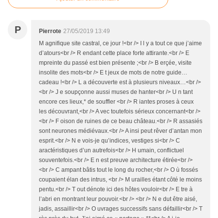
P
Pierrote
27/05/2019 13:49
M agnifique site castral, ce jour !<br /> I l y a tout ce que j’aime
d’atours<br /> R endant cette place forte attirante.<br /> E
mpreinte du passé est bien présente ;<br /> B erçée, visite
insolite des mots<br /> E t jeux de mots de notre guide…
cadeau !<br /> L a découverte est à plusieurs niveaux…<br />
<br /> J e soupçonne aussi muses de hanter<br /> U n tant
encore ces lieux,* de souffler <br /> R iantes proses à ceux
les découvrant,<br /> A vec toutefois sérieux concernant<br />
<br /> F oison de ruines de ce beau château.<br /> R assasiés
sont neurones médiévaux.<br /> A insi peut rêver d’antan mon
esprit.<br /> N e vois-je qu’indices, vestiges si<br /> C
aractéristiques d’un autrefois<br /> H umain, conflictuel
souventefois.<br /> E n est preuve architecture étirée<br />
<br /> C ampant bâtis tout le long du rocher,<br /> O ù fossés
coupaient élan des intrus, <br /> M urailles étant côté le moins
pentu.<br /> T out dénote ici des hôtes vouloir<br /> E tre à
l’abri en montrant leur pouvoir.<br /> <br /> N e dut être aisé,
jadis, assaillir<br /> O uvrages successifs sans défaillir<br /> T