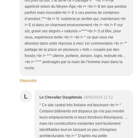
rès près du but. J’ai aimé ce « partage ».**<br /> A i-je
apprécié vision du Moyen-Âge,<br /> <br /> B ien que perdue
parfois mais incrustée<br /> E n ces pierres de centaines
d’années.***<br /> N ‘oublierai-je sentier qui, maintenant,<br
/> E st dans un charmant environnement.<br /> <br /> P our
sûr, gravir ses degrés « naturels »****<br /> S ut être, pour
vous, expérience belle.<br /> <br /> * ce que vous me
dévoilez dans votre réponse à mon 1er commentaire.<br /> **
partage de la place en plusieurs « ilots » coupés par des
fossés.<br /> *** citerne, porterie, donjon, logis, redoute etc…
<br /> **** aménagés par la main de l’homme mais dans la
roche.
Répondre
L
Le Chevalier Dauphinois
28/05/2019 12:12
* Ce site castral très linéaire est fascinant.<br /> *
Certains bâtiments ont disparus (je n'ai pas montré
leurs emplacements ni leurs fonctions théoriques)......
mais les constructions existantes sont facilement
identifiables tout en laissant un peu d'énigmes
architecturales.<br /> * D'après ma petite