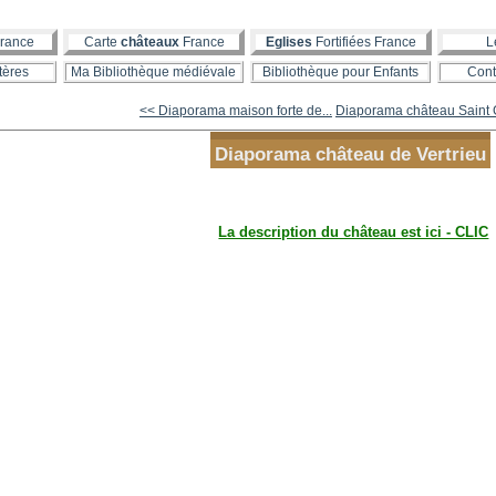
rance
Carte
châteaux
France
Eglises
Fortifiées France
L
tères
Ma Bibliothèque médiévale
Bibliothèque pour Enfants
Cont
<< Diaporama maison forte de...
Diaporama château Saint G
Diaporama château de Vertrieu
La description du château est ici - CLIC