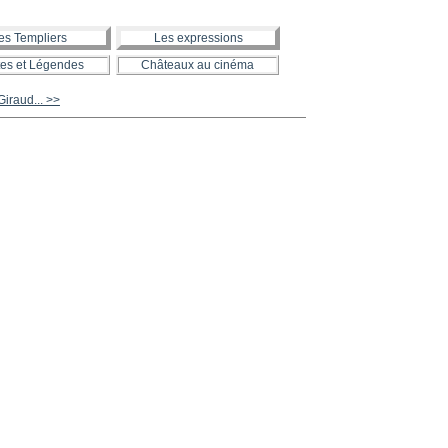
es Templiers
Les expressions
es et Légendes
Châteaux au cinéma
iraud... >>