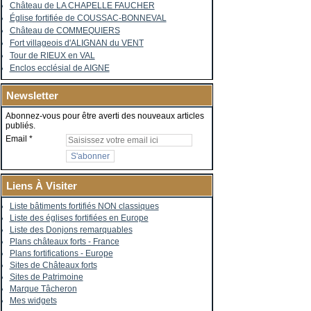
Château de LA CHAPELLE FAUCHER
Église fortifiée de COUSSAC-BONNEVAL
Château de COMMEQUIERS
Fort villageois d'ALIGNAN du VENT
Tour de RIEUX en VAL
Enclos ecclésial de AIGNE
Newsletter
Abonnez-vous pour être averti des nouveaux articles
publiés.
Email
Liens À Visiter
Liste bâtiments fortifiés NON classiques
Liste des églises fortifiées en Europe
Liste des Donjons remarquables
Plans châteaux forts - France
Plans fortifications - Europe
Sites de Châteaux forts
Sites de Patrimoine
Marque Tâcheron
Mes widgets