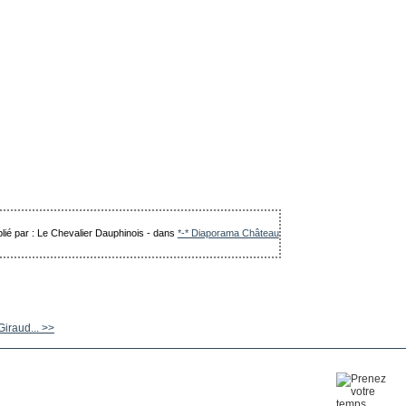
lié par : Le Chevalier Dauphinois
-
dans
*-* Diaporama Château
iraud... >>