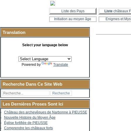
Liste des Pays
Liste
châteaux F
Initiation au moyen âge
Enigmes et Mys
Translation
Select your language below
Powered by
Translate
Recherche Dans Ce Site Web
Les Dernières Proses Sont Ici
Château des archevêques de Narbonne à PIEUSSE
Nouvelle Histoire du Moyen Âge
Église fortifiée de PIEUSSE
Comprendre les châteaux forts