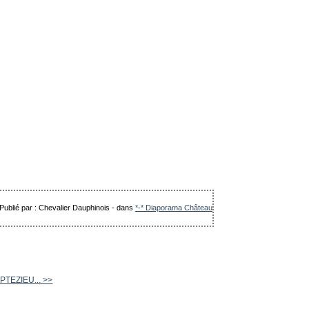
Publié par : Chevalier Dauphinois
-
dans
*-* Diaporama Château
PTEZIEU... >>