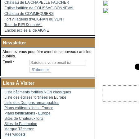
Château de LA CHAPELLE FAUCHER
Église fortifiée de COUSSAC-BONNEVAL
Château de COMMEQUIERS
Fort villageois d'ALIGNAN du VENT
Tour de RIEUX en VAL
Enclos ecclésial de AIGNE
Newsletter
Abonnez-vous pour être averti des nouveaux articles
publiés.
Email
Liens À Visiter
Liste bâtiments fortifiés NON classiques
Liste des églises fortifiées en Europe
Liste des Donjons remarquables
Plans châteaux forts - France
Plans fortifications - Europe
Sites de Châteaux forts
Sites de Patrimoine
Marque Tâcheron
Mes widgets