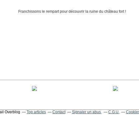
tail Overblog
Top articles
Contact
Signaler un abus
C.G.U.
Cookies