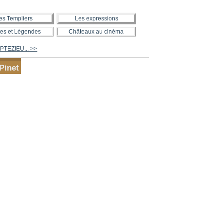
es Templiers
Les expressions
es et Légendes
Châteaux au cinéma
PTEZIEU... >>
Pinet