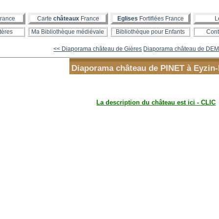
rance
Carte
châteaux
France
Eglises
Fortifiées France
L
tères
Ma Bibliothèque médiévale
Bibliothèque pour Enfants
Cont
<< Diaporama château de Gières
Diaporama château de DEM
Diaporama château de PINET à Eyzin-
La description du château est ici - CLIC