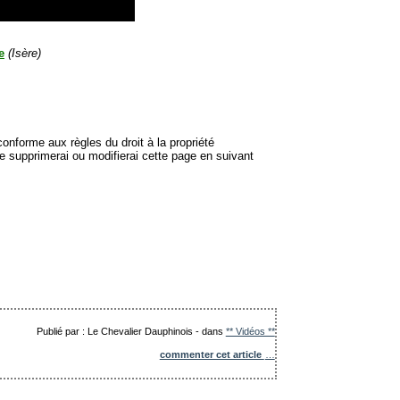
e
(Isère)
onforme aux règles du droit à la propriété
je supprimerai ou modifierai cette page en suivant
Publié par : Le Chevalier Dauphinois
-
dans
** Vidéos **
commenter cet article
…