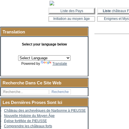
Liste des Pays
Liste
châteaux F
Initiation au moyen âge
Enigmes et Mys
Translation
Select your language below
Powered by
Translate
Recherche Dans Ce Site Web
Les Dernières Proses Sont Ici
Château des archevêques de Narbonne à PIEUSSE
Nouvelle Histoire du Moyen Âge
Église fortifiée de PIEUSSE
Comprendre les châteaux forts