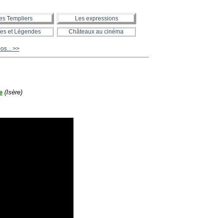
es Templiers
Les expressions
es et Légendes
Châteaux au cinéma
s... >>
e
(Isère)