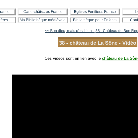
rance
Carte
châteaux
France
Eglises
Fortifiées France
L
tères
Ma Bibliothèque médiévale
Bibliothèque pour Enfants
Cont
<< Bon dieu, mais c'est bien...
38 - Château de Bon Repo
38 - château de La Sône - Vidéo
Ces vidéos sont en lien avec le
château de La Sôn