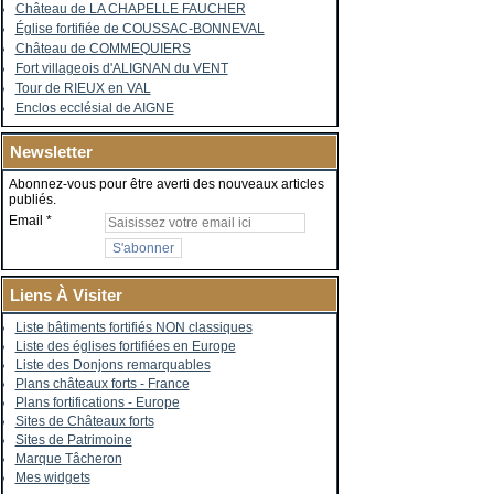
Château de LA CHAPELLE FAUCHER
Église fortifiée de COUSSAC-BONNEVAL
Château de COMMEQUIERS
Fort villageois d'ALIGNAN du VENT
Tour de RIEUX en VAL
Enclos ecclésial de AIGNE
Newsletter
Abonnez-vous pour être averti des nouveaux articles
publiés.
Email
Liens À Visiter
Liste bâtiments fortifiés NON classiques
Liste des églises fortifiées en Europe
Liste des Donjons remarquables
Plans châteaux forts - France
Plans fortifications - Europe
Sites de Châteaux forts
Sites de Patrimoine
Marque Tâcheron
Mes widgets