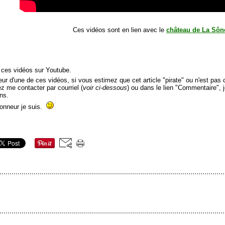
Ces vidéos sont en lien avec le
château de La Sôn
é ces vidéos sur Youtube.
r d'une de ces vidéos, si vous estimez que cet article "pirate" ou n'est pas c
lez me contacter par courriel (
voir ci-dessous
) ou dans le lien "Commentaire", 
ns.
honneur je suis.