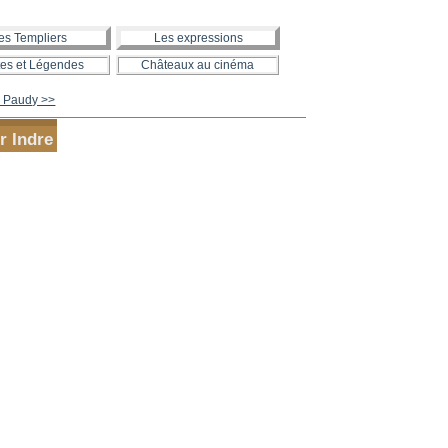
es Templiers
Les expressions
es et Légendes
Châteaux au cinéma
 Paudy >>
r Indre