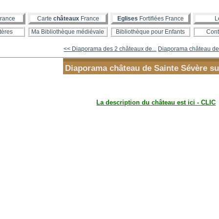
rance
Carte
châteaux
France
Eglises
Fortifiées France
L
tères
Ma Bibliothèque médiévale
Bibliothèque pour Enfants
Cont
<< Diaporama des 2 châteaux de...
Diaporama château de
Diaporama château de Sainte Sévère su
La description du château est ici - CLIC