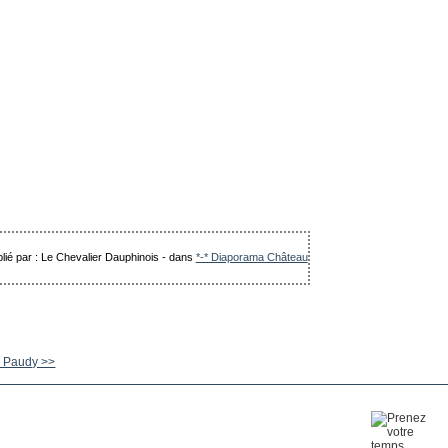
lié par : Le Chevalier Dauphinois
-
dans
*-* Diaporama Château
 Paudy >>