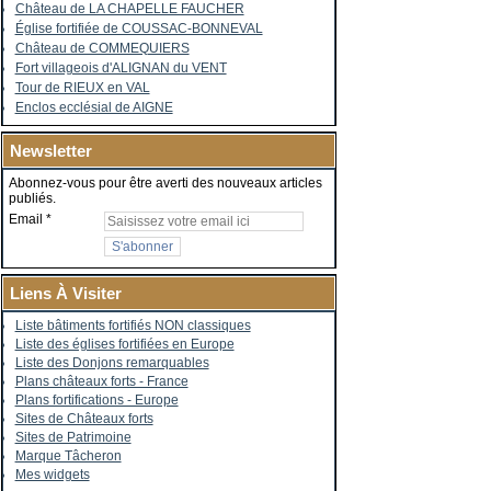
Château de LA CHAPELLE FAUCHER
Église fortifiée de COUSSAC-BONNEVAL
Château de COMMEQUIERS
Fort villageois d'ALIGNAN du VENT
Tour de RIEUX en VAL
Enclos ecclésial de AIGNE
Newsletter
Abonnez-vous pour être averti des nouveaux articles
publiés.
Email
Liens À Visiter
Liste bâtiments fortifiés NON classiques
Liste des églises fortifiées en Europe
Liste des Donjons remarquables
Plans châteaux forts - France
Plans fortifications - Europe
Sites de Châteaux forts
Sites de Patrimoine
Marque Tâcheron
Mes widgets