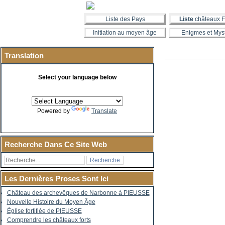
Liste des Pays
Liste
châteaux F
Initiation au moyen âge
Enigmes et Mys
Translation
Select your language below
Powered by
Translate
Recherche Dans Ce Site Web
Les Dernières Proses Sont Ici
Château des archevêques de Narbonne à PIEUSSE
Nouvelle Histoire du Moyen Âge
Église fortifiée de PIEUSSE
Comprendre les châteaux forts