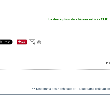
La description du château est ici - CLIC
Pub
<< Diaporama des 2 châteaux de...
Diaporama château de