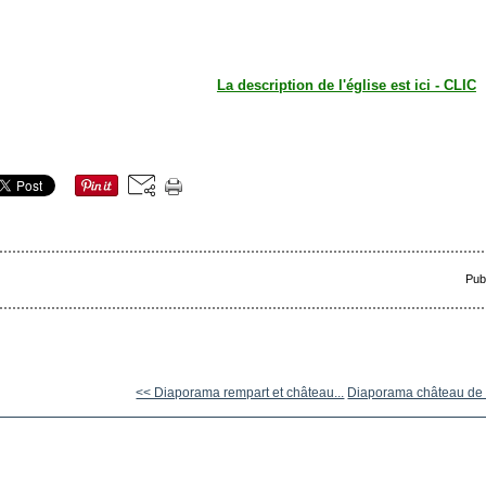
La description de l'église est ici - CLIC
Pub
<< Diaporama rempart et château...
Diaporama château de