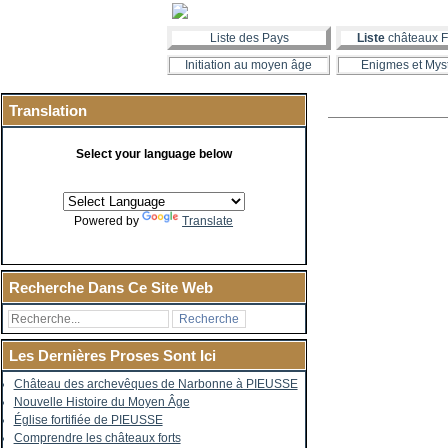
Liste des Pays
Liste
châteaux F
Initiation au moyen âge
Enigmes et Mys
Translation
Select your language below
Powered by
Translate
Recherche Dans Ce Site Web
Les Dernières Proses Sont Ici
Château des archevêques de Narbonne à PIEUSSE
Nouvelle Histoire du Moyen Âge
Église fortifiée de PIEUSSE
Comprendre les châteaux forts