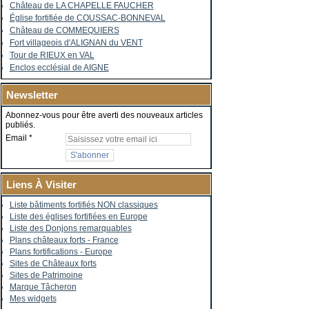
Château de LA CHAPELLE FAUCHER
Église fortifiée de COUSSAC-BONNEVAL
Château de COMMEQUIERS
Fort villageois d'ALIGNAN du VENT
Tour de RIEUX en VAL
Enclos ecclésial de AIGNE
Newsletter
Abonnez-vous pour être averti des nouveaux articles
publiés.
Email
Liens À Visiter
Liste bâtiments fortifiés NON classiques
Liste des églises fortifiées en Europe
Liste des Donjons remarquables
Plans châteaux forts - France
Plans fortifications - Europe
Sites de Châteaux forts
Sites de Patrimoine
Marque Tâcheron
Mes widgets