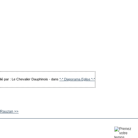
lié par : Le Chevalier Dauphinois
-
dans
*-* Diaporama Eglise *-*
 Rauzan >>