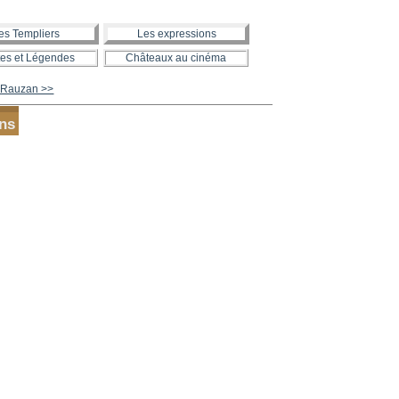
es Templiers
Les expressions
es et Légendes
Châteaux au cinéma
 Rauzan >>
ons