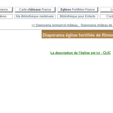
rance
Carte
châteaux
France
Eglises
Fortifiées France
L
tères
Ma Bibliothèque médiévale
Bibliothèque pour Enfants
Cont
<< Diaporama rempart et château...
Diaporama château de
Diaporama église fortifiée de Rim
La description de l'église est ici - CLIC