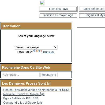
Liste des Pays
Liste
châteaux F
Initiation au moyen âge
Enigmes et Mys
Translation
Select your language below
Powered by
Translate
Recherche Dans Ce Site Web
Les Dernières Proses Sont Ici
Château des archevêques de Narbonne à PIEUSSE
Nouvelle Histoire du Moyen Âge
Église fortifiée de PIEUSSE
Comprendre les châteaux forts