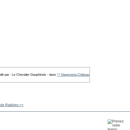
lié par : Le Chevalier Dauphinois
-
dans
*-* Diaporama Château
de Ratières >>