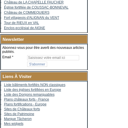
Château de LA CHAPELLE FAUCHER
Église fortifiée de COUSSAC-BONNEVAL
Château de COMMEQUIERS
Fort villageois d'ALIGNAN du VENT
Tour de RIEUX en VAL
Enclos ecclésial de AIGNE
Newsletter
Abonnez-vous pour être averti des nouveaux articles
publiés.
Email
Liens À Visiter
Liste bâtiments fortifiés NON classiques
Liste des églises fortifiées en Europe
Liste des Donjons remarquables
Plans châteaux forts - France
Plans fortifications - Europe
Sites de Châteaux forts
Sites de Patrimoine
Marque Tâcheron
Mes widgets