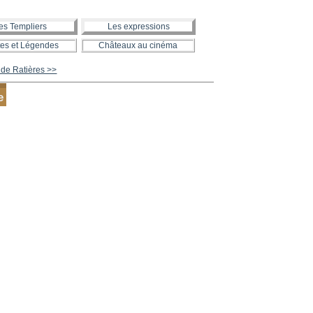
es Templiers
Les expressions
es et Légendes
Châteaux au cinéma
de Ratières >>
e