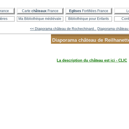
rance
Carte
châteaux
France
Eglises
Fortifiées France
L
tères
Ma Bibliothèque médiévale
Bibliothèque pour Enfants
Cont
<< Diaporama château de Rochechinard...
Diaporama château 
Diaporama château de Reilhanett
La description du château est ici - CLIC