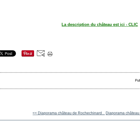
La description du château est ici - CLIC
Pub
<< Diaporama château de Rochechinard...
Diaporama château 