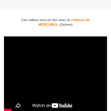
Ces vidéos sont en lien avec le
château de
MERCUROL
(
Drôme
)