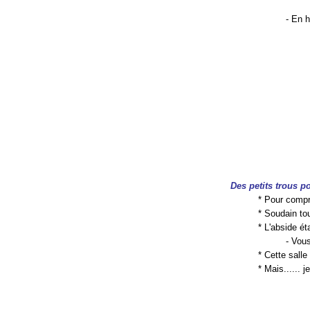
- En h
Des petits trous p
* Pour compr
* Soudain tou
* L'abside ét
- Vous
* Cette sall
* Mais...... 