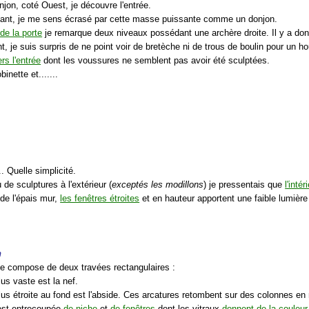
njon, coté Ouest, je découvre l'entrée.
ant, je me sens écrasé par cette masse puissante comme un donjon.
de la porte
je remarque deux niveaux possédant une archère droite. Il y a donc
 je suis surpris de ne point voir de bretèche ni de trous de boulin pour un h
rs l'entrée
dont les voussures ne semblent pas avoir été sculptées.
binette et.......
.. Quelle simplicité.
 de sculptures à l'extérieur (
exceptés les modillons
) je pressentais que
l'inté
r de l'épais mur,
les fenêtres étroites
et en hauteur apportent une faible lumiè
n
r se compose de deux travées rectangulaires :
lus vaste est la nef.
lus étroite au fond est l'abside. Ces arcatures retombent sur des colonnes en
 est entrecoupée
de niche
et
de fenêtres
dont les vitraux
donnent de la couleur