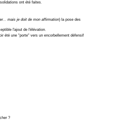
lidations ont été faites.
er... mais je doit de mon affirmation
) la pose des
tible l'ajout de l'élévation.
ir été une "porte" vers un encorbellement défensif
ocher ?