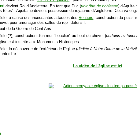
nri
devient Roi d'Angleterre. En tant que Duc (
voir titre de noblesse
) d'Aquita
s têtes" l'Aquitaine devient possession du royaume d'Angleterre. Cela va eng
ècle, à cause des incessantes attaques des
Routiers
, construction du puissan
chevet pour aménager des salles de repli défensif.
but de la Guerre de Cent Ans.
ècle (?), construction d'un mur "bouclier" au bout du chevet (
certains historie
église est inscrite aux Monuments Historiques.
cle, la découverte de l'extérieur de l'église (
dédiée à Notre-Dame-de-la-Nativi
 interdite.
La vidéo de l'église est ici