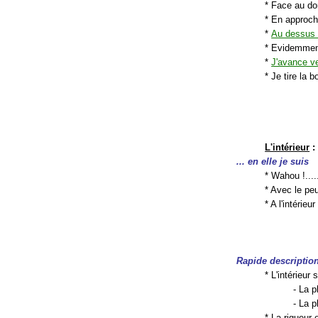
* Face au do
* En approch
*
Au dessus 
* Evidemment,
*
J'avance ve
* Je tire la bo
L'intérieur
:
... en elle je suis
* Wahou !....
* Avec le peu
* A l'intérieu
Rapide descriptio
* L'intérieu
- La p
- La p
* La rigueur