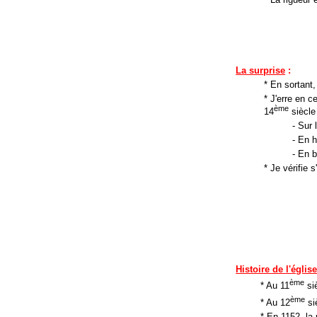
La surprise
:
* En sortant,
* J'erre en 
ème
14
siècle
- Sur 
- En h
- En 
* Je vérifie s
Histoire de l'églis
ème
* Au 11
siè
ème
* Au 12
siè
* En 1152, l