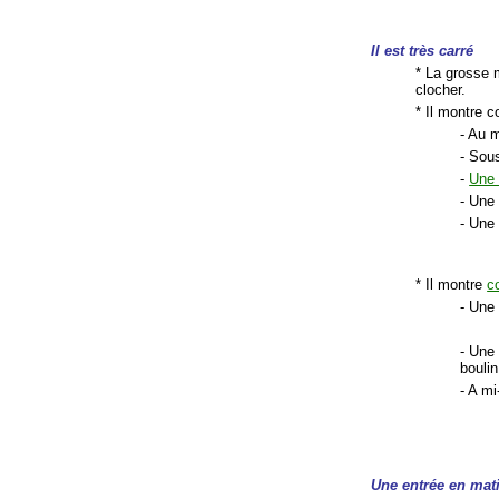
Il est très carré
* La grosse 
clocher.
* Il montre co
- Au m
- Sous
-
Une 
- Un
- Une
* Il montre
c
- Une 
- Une 
boulin
- A mi
Une entrée en mati