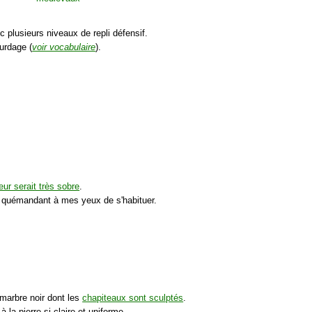
 plusieurs niveaux de repli défensif.
ourdage (
voir vocabulaire
).
rieur serait très sobre
.
re quémandant à mes yeux de s'habituer.
 marbre noir dont les
chapiteaux sont sculptés
.
à la pierre si claire et uniforme.