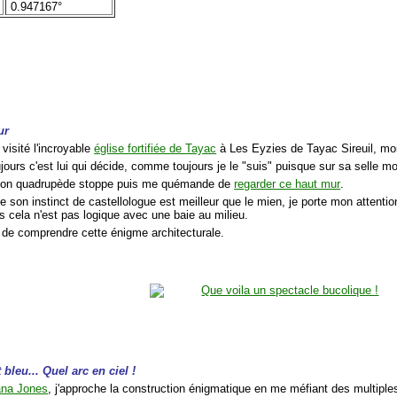
0.947167°
ur
 visité l'incroyable
église fortifiée de Tayac
à Les Eyzies de Tayac Sireuil, mon
ours c'est lui qui décide, comme toujours je le "suis" puisque sur sa selle 
mon quadrupède stoppe puis me quémande de
regarder ce haut mur
.
 son instinct de castellologue est meilleur que le mien, je porte mon attentio
s cela n'est pas logique avec une baie au milieu.
 de comprendre cette énigme architecturale.
 bleu... Quel arc en ciel !
ana Jones
, j'approche la construction énigmatique en me méfiant des multiple