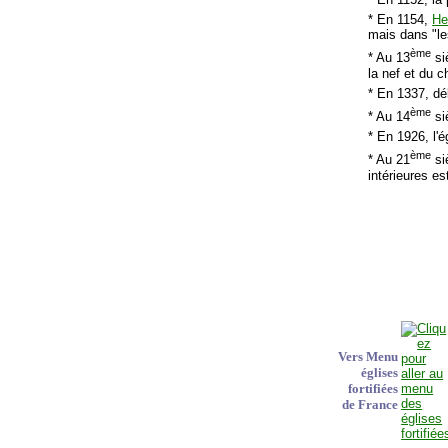
* En 1154,
He
mais dans "le
ème
* Au 13
si
la nef et du 
* En 1337, dé
ème
* Au 14
si
* En 1926, l'
ème
* Au 21
siè
intérieures est
Vers Menu
églises
fortifiées
de France