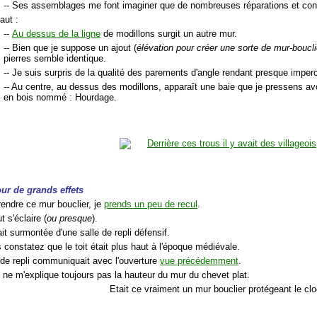
-- Ses assemblages me font imaginer que de nombreuses réparations et conso
aut :
--
Au dessus de la ligne
de modillons surgit un autre mur.
-- Bien que je suppose un ajout (
élévation pour créer une sorte de mur-boucli
pierres semble identique.
-- Je suis surpris de la qualité des parements d'angle rendant presque impercep
-- Au centre, au dessus des modillons, apparaît une baie que je pressens avo
en bois nommé : Hourdage.
our de grands effets
endre ce mur bouclier, je
prends un peu de recul
.
t s'éclaire (
ou presque
).
ait surmontée d'une salle de repli défensif.
 constatez que le toit était plus haut à l'époque médiévale.
e de repli communiquait avec l'ouverture
vue précédemment
.
je ne m'explique toujours pas la hauteur du mur du chevet plat.
Etait ce vraiment un mur bouclier protégeant le cl