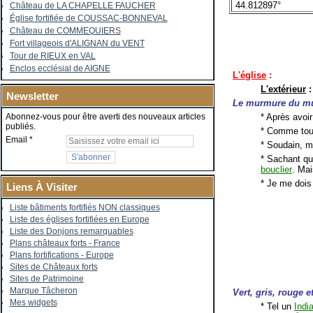
44.812897°
Château de LA CHAPELLE FAUCHER
Église fortifiée de COUSSAC-BONNEVAL
Château de COMMEQUIERS
Fort villageois d'ALIGNAN du VENT
Tour de RIEUX en VAL
Enclos ecclésial de AIGNE
L'église
:
L'extérieur
:
Newsletter
Le murmure du m
* Après avoir
Abonnez-vous pour être averti des nouveaux articles
publiés.
* Comme touj
Email
* Soudain, 
* Sachant que
bouclier
. Mai
* Je me dois
Liens À Visiter
Liste bâtiments fortifiés NON classiques
Liste des églises fortifiées en Europe
Liste des Donjons remarquables
Plans châteaux forts - France
Plans fortifications - Europe
Sites de Châteaux forts
Sites de Patrimoine
Marque Tâcheron
Vert, gris, rouge et
Mes widgets
* Tel un
Indi