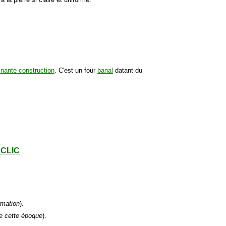
inante construction
. C'est un four
banal
datant du
- CLIC
rmation
).
e cette époque
).