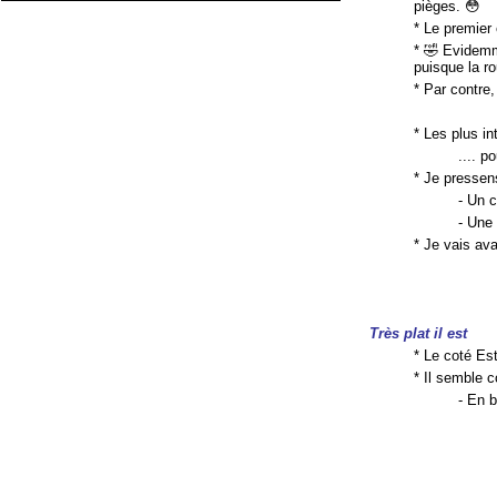
pièges. 😳
* Le premier
* 🤣 Evidemm
puisque la r
* Par contre
* Les plus in
.... p
* Je pressen
- Un c
- Une
* Je vais av
Très plat il est
* Le coté Es
* Il semble 
- En b