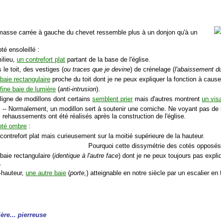
masse carrée à gauche du chevet ressemble plus à un donjon qu'à un
té ensoleillé :
ilieu,
un contrefort plat
partant de la base de l'église.
 le toit, des vestiges (
ou traces que je devine
) de crénelage (
l'abaissement du
baie rectangulaire
proche du toit dont je ne peux expliquer la fonction à cause
e
fine baie de lumière
(
anti-intrusion
).
 ligne de modillons dont certains
semblent prier
mais d'autres montrent
un vis
-- Normalement, un modillon sert à soutenir une corniche. Ne voyant pas de s
rehaussements ont été réalisés après la construction de l'église.
oté ombre
:
contrefort plat mais curieusement sur la moitié supérieure de la hauteur.
Pourquoi cette dissymétrie des cotés opposés
baie rectangulaire (
identique à l'autre face
) dont je ne peux toujours pas expli
.
-hauteur,
une autre baie
(
porte,
) atteignable en notre siècle par un escalier en
ère... pierreuse