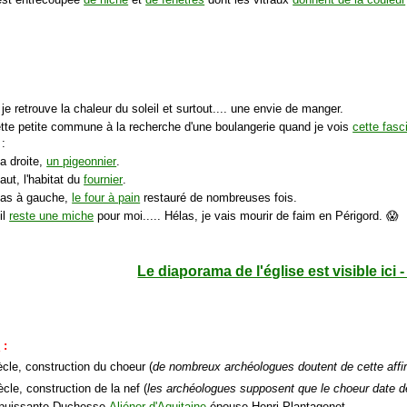
 je retrouve la chaleur du soleil et surtout.... une envie de manger.
cette petite commune à la recherche d'une boulangerie quand je vois
cette fasc
 :
la droite,
un pigeonnier
.
aut, l'habitat du
fournier
.
bas à gauche,
le four à pain
restauré de nombreuses fois.
'il
reste une miche
pour moi..... Hélas, je vais mourir de faim en Périgord. 😱
Le diaporama de l'église est visible ici 
e
:
cle, construction du choeur (
de nombreux archéologues doutent de cette affi
cle, construction de la nef (
les archéologues supposent que le choeur date d
a puissante Duchesse
Aliénor d'Aquitaine
épouse Henri Plantagenet.