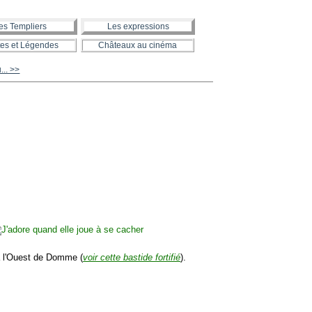
es Templiers
Les expressions
es et Légendes
Châteaux au cinéma
u... >>
à l'Ouest de Domme (
voir cette bastide fortifié
).