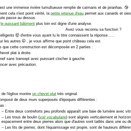
 est une immense rivière tumultueuse remplie de caïmans et de piranhas. 🤥
ent cela n'est point vérité, la
petite retenue d'eau
permet aux canards et oies
oute passe au dessus.
,
le puissant bâtiment
plus loin est digne d'une analyse.
Avez vous reconnu sa fonction ?
telligents 🤯 d'entre vous ayant lu le titre connaissent la réponse......
our les autres 🤭 , je vous affirme que point château cela est.
s que cette construction est décomposée en 2 parties :
hevet plat à droite.
 nef sans transept avec puissant clocher à gauche.
ancer avec précaution.
t de l'église montre
un chevet plat
très original.
composé de deux murs superposés d'époques différentes :
as :
-- Entre deux contreforts peu profonds apparaît une baie de lumière avec vitra
-- Les trous de boulin (
voir vocabulaire
) sont alignés verticalement et horiz
espacement entre deux pierres alors que d'autres sont taillés dans une ou de
-- Les lits de pierres, dont l'équarrissage est propre, sont de hauteurs différe