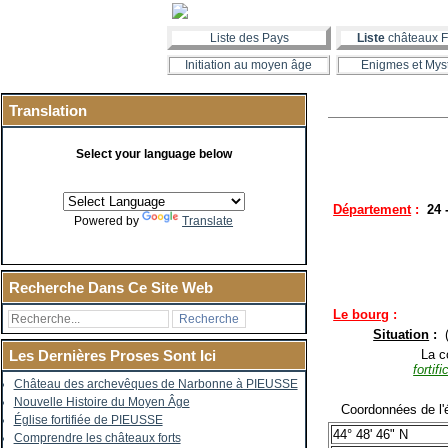
Liste des Pays
Liste
châteaux F
Initiation au moyen âge
Enigmes et Mys
Translation
Select your language below
Département
:
24 
Powered by
Translate
Recherche Dans Ce Site Web
Le bourg
:
Situation
:
La co
Les Dernières Proses Sont Ici
fortif
Château des archevêques de Narbonne à PIEUSSE
Nouvelle Histoire du Moyen Âge
Coordonnées de l'é
Église fortifiée de PIEUSSE
44° 48' 46" N
Comprendre les châteaux forts