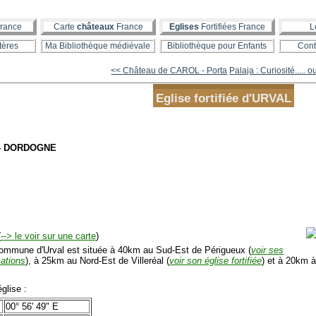
rance
Carte
châteaux
France
Eglises
Fortifiées France
L
tères
Ma Bibliothèque médiévale
Bibliothèque pour Enfants
Cont
<< Château de CAROL - Porta
Palaja : Curiosité..... o
Eglise fortifiée d'URVAL
- DORDOGNE
(
--> le voir sur une carte
)
mmune d'Urval est située à 40km au Sud-Est de Périgueux (
voir ses
ications
), à 25km au Nord-Est de Villeréal (
voir son église fortifiée
) et à 20km 
glise :
00° 56' 49" E